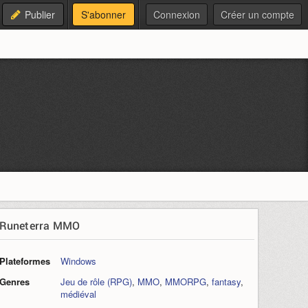
Publier
S'abonner
Connexion
Créer un compte
Runeterra MMO
Plateformes
Windows
Genres
Jeu de rôle (RPG)
,
MMO
,
MMORPG
,
fantasy
,
médiéval