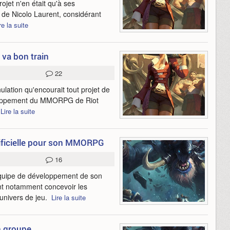
jet n'en était qu'à ses
 de Nicolo Laurent, considérant
re la suite
va bon train
22
lation qu'encourait tout projet de
eloppement du MMORPG de Riot
.
Lire la suite
rtificielle pour son MMORPG
16
équipe de développement de son
t notamment concevoir les
'univers de jeu.
Lire la suite
n groupe