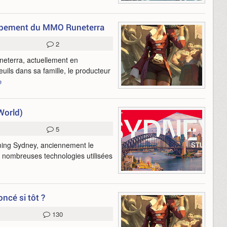
loppement du MMO Runeterra
2
neterra, actuellement en
ils dans sa famille, le producteur
e
World)
5
ing Sydney, anciennement le
de nombreuses technologies utilisées
cé si tôt ?
130