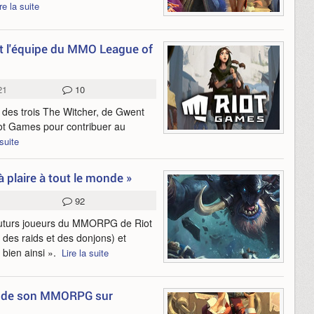
re la suite
t l'équipe du MMO League of
21
10
 des trois The Witcher, de Gwent
ot Games pour contribuer au
 suite
plaire à tout le monde »
92
 futurs joueurs du MMORPG de Riot
 des raids et des donjons) et
t bien ainsi ».
Lire la suite
nt de son MMORPG sur