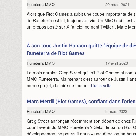
Runeterra MMO
20 mars 2024
Alors que Riot Games a subit une coupe importante de se
de Runeterra est lui, toujours en vie. Un MMO qui n'est v
un propos posté sur X (anciennement Twitter), Marc Merri
À son tour, Justin Hanson quitte l'équipe de
Runeterra de Riot Games
Runeterra MMO
17 avril 2023
Le mois dernier, Greg Street quittait Riot Games et so
MMO Runeterra. Maintenant c'est au tour de Justin Han
même projet, de faire de même.
Lire la suite
Marc Merrill (Riot Games), confiant dans l'ori
Runeterra MMO
9 mars 2023
Greg Street annonçait récemment son départ de chez R
pour l'avenir du MMO Runeterra ? Selon le patron Riot G
développement se poursuit dans « une direction entho