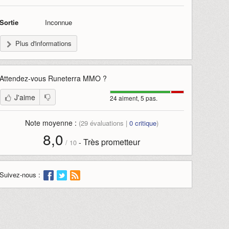
Sortie
Inconnue
Plus d'informations
Attendez-vous
Runeterra MMO
?
J'aime
24 aiment, 5 pas.
Note moyenne :
(
29
évaluations |
0
critique
)
8,0
Très prometteur
-
/
10
Suivez-nous :