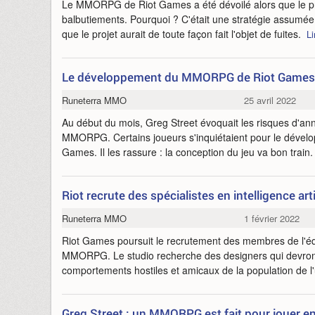
Le MMORPG de Riot Games a été dévoilé alors que le pro
balbutiements. Pourquoi ? C'était une stratégie assumée
que le projet aurait de toute façon fait l'objet de fuites.
Li
Le développement du MMORPG de Riot Games 
Runeterra MMO
25 avril 2022
Au début du mois, Greg Street évoquait les risques d'annu
MMORPG. Certains joueurs s'inquiétaient pour le dév
Games. Il les rassure : la conception du jeu va bon train
Riot recrute des spécialistes en intelligence a
Runeterra MMO
1 février 2022
Riot Games poursuit le recrutement des membres de l'
MMORPG. Le studio recherche des designers qui devron
comportements hostiles et amicaux de la population de l
Greg Street : un MMORPG est fait pour jouer e