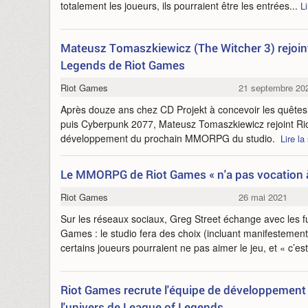
totalement les joueurs, ils pourraient être les entrées...
Li
Mateusz Tomaszkiewicz (The Witcher 3) rejoin
Legends de Riot Games
Riot Games
21 septembre 20
Après douze ans chez CD Projekt à concevoir les quêtes
puis Cyberpunk 2077, Mateusz Tomaszkiewicz rejoint Ri
développement du prochain MMORPG du studio.
Lire la
Le MMORPG de Riot Games « n'a pas vocation à 
Riot Games
26 mai 2021
Sur les réseaux sociaux, Greg Street échange avec les
Games : le studio fera des choix (incluant manifestement
certains joueurs pourraient ne pas aimer le jeu, et « c’es
Riot Games recrute l'équipe de développeme
l'univers de League of Legends