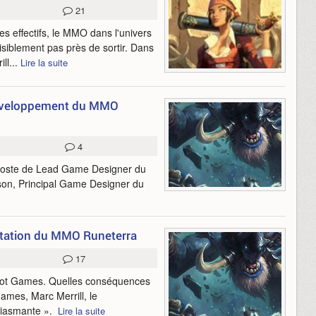
21
s effectifs, le MMO dans l'univers
isiblement pas près de sortir. Dans
ll...
Lire la suite
 développement du MMO
4
n poste de Lead Game Designer du
son, Principal Game Designer du
entation du MMO Runeterra
17
iot Games. Quelles conséquences
ames, Marc Merrill, le
usiasmante ».
Lire la suite