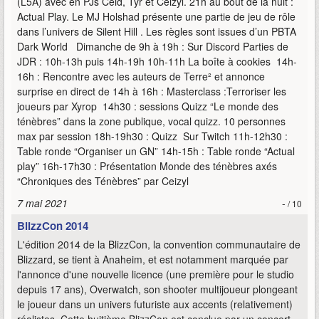
(L5A) avec en PJs Ceid, Tyr et Ceizyl. 21h au bout de la nuit :
Actual Play. Le MJ Holshad présente une partie de jeu de rôle
dans l’univers de Silent Hill . Les règles sont issues d’un PBTA
Dark World Dimanche de 9h à 19h : Sur Discord Parties de
JDR : 10h-13h puis 14h-19h 10h-11h La boîte à cookies 14h-
16h : Rencontre avec les auteurs de Terre² et annonce
surprise en direct de 14h à 16h : Masterclass :Terroriser les
joueurs par Xyrop 14h30 : sessions Quizz “Le monde des
ténèbres” dans la zone publique, vocal quizz. 10 personnes
max par session 18h-19h30 : Quizz Sur Twitch 11h-12h30 :
Table ronde “Organiser un GN” 14h-15h : Table ronde “Actual
play” 16h-17h30 : Présentation Monde des ténèbres axés
“Chroniques des Ténèbres” par Ceizyl
7 mai 2021
-
/ 10
BlizzCon 2014
L'édition 2014 de la BlizzCon, la convention communautaire de
Blizzard, se tient à Anaheim, et est notamment marquée par
l'annonce d'une nouvelle licence (une première pour le studio
depuis 17 ans), Overwatch, son shooter multijoueur plongeant
le joueur dans un univers futuriste aux accents (relativement)