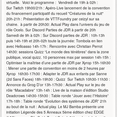
virtuelle. Voici le programme : Vendredi de 19h à 02h :
Sur Twitch 19h00/21h : Apéro-Live lancement de la convention
du financement participatif du recueil "Créatures de la nuit"
20h-21h : Présentation de VTTFoundry par ceizyl sur sa
chaine. à partir de 20h30: Actual Play dans l'univers du jeu de
rôle Ocelo. Sur Discord Parties de JDR à partir de 20h
Samedi de 9h à 02h : Sur Discord parties de JDR : 10h-13h
puis 14h-19h et 20h-02h toute la journée: Tombola en lien
avec Helloasso 14h-17h : Rencontre avec Christian Perrot
14h30: sessions Quizz “Le monde des ténèbres” dans la zone
publique, vocal quizz. 10 personnes max par session 14h-15h :
Optimiser la maîtrise d’une partie de JDR par Xyrop 15h-16h30
: Mener une partie de convention en moins de 2 heures par
Xyrop 16h30-17h30 : Adapter le JDR aux enfants par Sanne
(2d Sans Faces) 18h-19h30 : Quizz Sur Twitch 10h30-11h30 :
Annonce du Grog D’or 13h-17h30 : Actual Play sur le jeu de
rôle “Macadabre” 13h-14h : Live de la maison d’édition Studio
Deadcrows 14h30-15h30 : Table ronde “Jouer avec l”Histoire”
17h-18h : Table ronde “Evolution des systèmes de JDR” 21h
au bout de la nuit : Actual play. Le MJ Bamba présente une
initiation Légende des 5 Anneaux 5ème édition chez EDGE