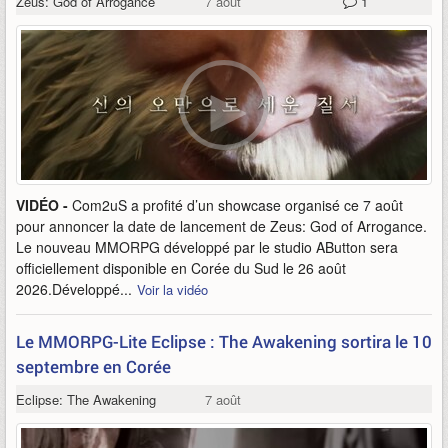
Zeus: God of Arrogance
7 août
1
VIDÉO -
Com2uS a profité d’un showcase organisé ce 7 août
pour annoncer la date de lancement de Zeus: God of Arrogance.
Le nouveau MMORPG développé par le studio AButton sera
officiellement disponible en Corée du Sud le 26 août
2026.Développé...
Voir la vidéo
Le MMORPG-Lite Eclipse : The Awakening sortira le 10
septembre en Corée
Eclipse: The Awakening
7 août