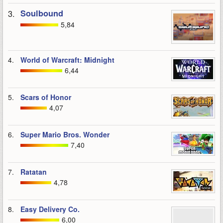
3.
Soulbound
5,84
4.
World of Warcraft: Midnight
6,44
5.
Scars of Honor
4,07
6.
Super Mario Bros. Wonder
7,40
7.
Ratatan
4,78
8.
Easy Delivery Co.
6,00