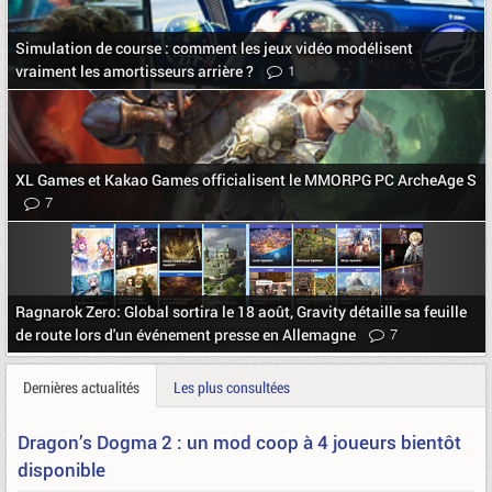
Simulation de course : comment les jeux vidéo modélisent
1
vraiment les amortisseurs arrière ?
XL Games et Kakao Games officialisent le MMORPG PC ArcheAge S
7
Ragnarok Zero: Global sortira le 18 août, Gravity détaille sa feuille
7
de route lors d'un événement presse en Allemagne
Dernières actualités
Les plus consultées
Dragon’s Dogma 2 : un mod coop à 4 joueurs bientôt
disponible