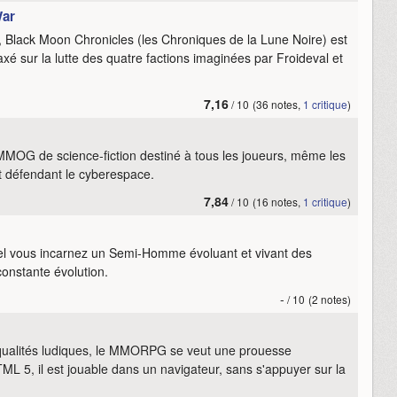
War
 Black Moon Chronicles (les Chroniques de la Lune Noire) est
 sur la lutte des quatre factions imaginées par Froideval et
7,16
/ 10
(36 notes,
1 critique
)
MMOG de science-fiction destiné à tous les joueurs, même les
ot défendant le cyberespace.
7,84
/ 10
(16 notes,
1 critique
)
uel vous incarnez un Semi-Homme évoluant et vivant des
constante évolution.
-
/ 10
(2 notes)
 qualités ludiques, le MMORPG se veut une prouesse
ML 5, il est jouable dans un navigateur, sans s'appuyer sur la