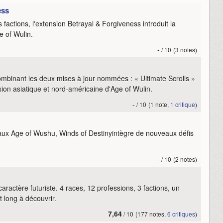
ess
s factions, l'extension Betrayal & Forgiveness introduit la
e of Wulin.
-
/ 10
(3 notes)
mbinant les deux mises à jour nommées : « Ultimate Scrolls »
ion asiatique et nord-américaine d'Age of Wulin.
-
/ 10
(1 note,
1 critique
)
aux Age of Wushu, Winds of Destinyintègre de nouveaux défis
-
/ 10
(2 notes)
actère futuriste. 4 races, 12 professions, 3 factions, un
 long à découvrir.
7,64
/ 10
(177 notes,
6 critiques
)