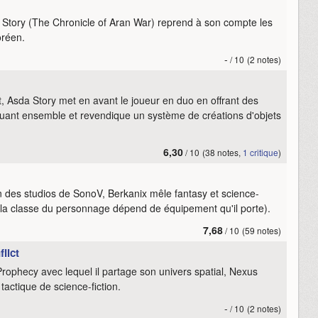
 Story (The Chronicle of Aran War) reprend à son compte les
réen.
-
/ 10
(2 notes)
t, Asda Story met en avant le joueur en duo en offrant des
uant ensemble et revendique un système de créations d'objets
6,30
/ 10
(38 notes,
1 critique
)
des studios de SonoV, Berkanix mêle fantasy et science-
a classe du personnage dépend de équipement qu'il porte).
7,68
/ 10
(59 notes)
lict
ophecy avec lequel il partage son univers spatial, Nexus
actique de science-fiction.
-
/ 10
(2 notes)