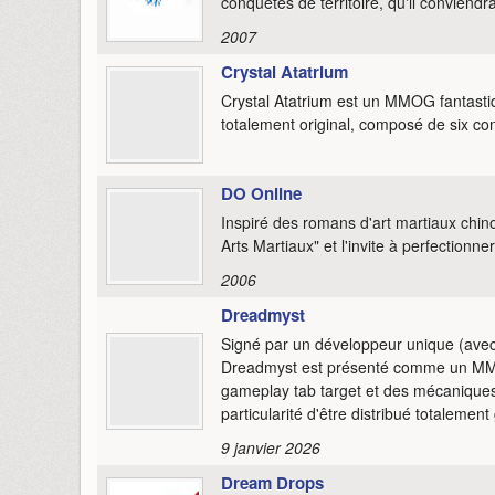
conquêtes de territoire, qu'il conviendr
2007
Crystal Atatrium
Crystal Atatrium est un MMOG fantasti
totalement original, composé de six con
DO Online
Inspiré des romans d'art martiaux chi
Arts Martiaux" et l'invite à perfectionn
2006
Dreadmyst
Signé par un développeur unique (ave
Dreadmyst est présenté comme un MMO
gameplay tab target et des mécaniques
particularité d'être distribué totalement
9 janvier 2026
Dream Drops