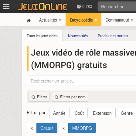
6 783
Actualités
Encyclopédie
Communauté
Tous les jeux vidéo
Nouveautés
Prochaines sorties
Jeux vidéo de rôle massive
(MMORPG) gratuits
Filtrer
Filtrer par nom
Filtrer par :
Année
Coût
Extension
Genre
x
Gratuit
x
MMORPG