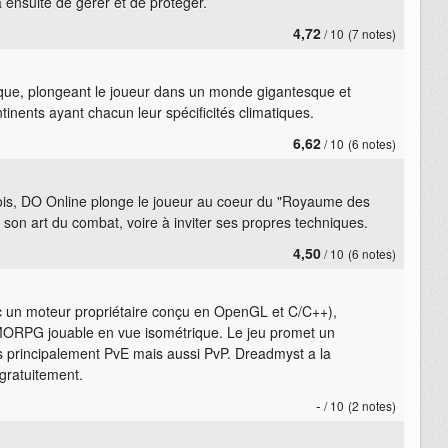
a ensuite de gérer et de protéger.
4,72
/ 10
(7 notes)
que, plongeant le joueur dans un monde gigantesque et
tinents ayant chacun leur spécificités climatiques.
6,62
/ 10
(6 notes)
nois, DO Online plonge le joueur au coeur du "Royaume des
er son art du combat, voire à inviter ses propres techniques.
4,50
/ 10
(6 notes)
c un moteur propriétaire conçu en OpenGL et C/C++),
RPG jouable en vue isométrique. Le jeu promet un
 principalement PvE mais aussi PvP. Dreadmyst a la
 gratuitement.
-
/ 10
(2 notes)