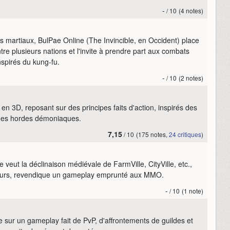
-
/ 10
(4 notes)
artiaux, BulPae Online (The Invincible, en Occident) place
tre plusieurs nations et l'invite à prendre part aux combats
spirés du kung-fu.
-
/ 10
(2 notes)
 3D, reposant sur des principes faits d'action, inspirés des
e des hordes démoniaques.
7,15
/ 10
(175 notes,
24 critiques
)
veut la déclinaison médiévale de FarmVille, CityVille, etc.,
seurs, revendique un gameplay emprunté aux MMO.
-
/ 10
(1 note)
ur un gameplay fait de PvP, d'affrontements de guildes et