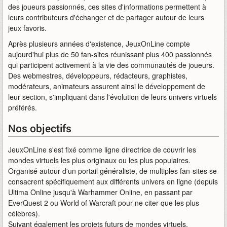
des joueurs passionnés, ces sites d'informations permettent à
leurs contributeurs d'échanger et de partager autour de leurs
jeux favoris.
Après plusieurs années d'existence, JeuxOnLine compte
aujourd'hui plus de 50 fan-sites réunissant plus 400 passionnés
qui participent activement à la vie des communautés de joueurs.
Des webmestres, développeurs, rédacteurs, graphistes,
modérateurs, animateurs assurent ainsi le développement de
leur section, s'impliquant dans l'évolution de leurs univers virtuels
préférés.
Nos objectifs
JeuxOnLine s'est fixé comme ligne directrice de couvrir les
mondes virtuels les plus originaux ou les plus populaires.
Organisé autour d'un portail généraliste, de multiples fan-sites se
consacrent spécifiquement aux différents univers en ligne (depuis
Ultima Online jusqu'à Warhammer Online, en passant par
EverQuest 2 ou World of Warcraft pour ne citer que les plus
célèbres).
Suivant également les projets futurs de mondes virtuels,