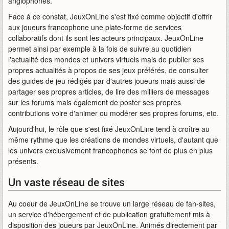
anglophones.
Face à ce constat, JeuxOnLine s'est fixé comme objectif d'offrir
aux joueurs francophone une plate-forme de services
collaboratifs dont ils sont les acteurs principaux. JeuxOnLine
permet ainsi par exemple à la fois de suivre au quotidien
l'actualité des mondes et univers virtuels mais de publier ses
propres actualités à propos de ses jeux préférés, de consulter
des guides de jeu rédigés par d'autres joueurs mais aussi de
partager ses propres articles, de lire des milliers de messages
sur les forums mais également de poster ses propres
contributions voire d'animer ou modérer ses propres forums, etc.
Aujourd'hui, le rôle que s'est fixé JeuxOnLine tend à croître au
même rythme que les créations de mondes virtuels, d'autant que
les univers exclusivement francophones se font de plus en plus
présents.
Un vaste réseau de sites
Au coeur de JeuxOnLine se trouve un large réseau de fan-sites,
un service d'hébergement et de publication gratuitement mis à
disposition des joueurs par JeuxOnLine. Animés directement par