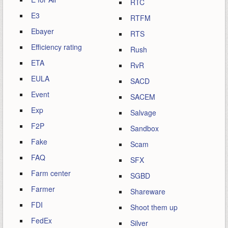
RTC
E3
RTFM
Ebayer
RTS
Efficiency rating
Rush
ETA
RvR
EULA
SACD
Event
SACEM
Exp
Salvage
F2P
Sandbox
Fake
Scam
FAQ
SFX
Farm center
SGBD
Farmer
Shareware
FDI
Shoot them up
FedEx
Silver