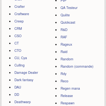
PvP
Crafter
QA Testeur
Craftware
Quête
Creep
Quickcast
CRM
R&D
CSO
RAF
CT
Rageux
CTO
Raid
CU, Cya
Random
Culling
Random (commande)
Damage Dealer
Rdy
Dark fantasy
Reco
DAU
Regen mana
DD
Release
Deathwarp
Respawn