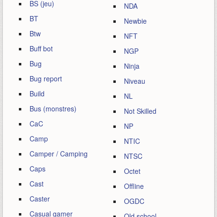
BS (jeu)
NDA
BT
Newbie
Btw
NFT
Buff bot
NGP
Bug
Ninja
Bug report
Niveau
Build
NL
Bus (monstres)
Not Skilled
CaC
NP
Camp
NTIC
Camper / Camping
NTSC
Caps
Octet
Cast
Offline
Caster
OGDC
Casual gamer
Old school