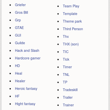
Griefer
Team Play
Gros Bill
Template
Grp
Theme park
GTAE
Third Person
GUI
Thx
Guilde
THX (son)
Hack and Slash
TIC
Hardcore gamer
Tick
HD
Timer
Heal
TNL
Healer
TP
Heroic fantasy
Tradeskill
HF
Trailer
Hight fantasy
Trainer