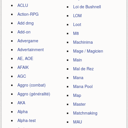
ACLU
Loi de Bushnell
Action-RPG
LOM
Add dmg
Loot
Add-on
M8
Advergame
Machinima
Advertainment
Mage / Magicien
AE, AOE
Main
AFAIK
Mal de Rez
AGC
Mana
Aggro (combat)
Mana Pool
Aggro (généralité)
Map
AKA
Master
Alpha
Matchmaking
Alpha-test
MAU