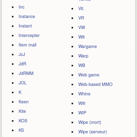
Inc
Vit.
Instance
VR
Instant
VW
Intercepter
W8
Item mall
Wargame
JcJ
Warp
JdR
WB
JdRMM
Web game
JOL
Web-based MMO
K
Whine
Keen
Wifi
Kite
WIP
KOS
Wipe (mort)
KS
Wipe (serveur)