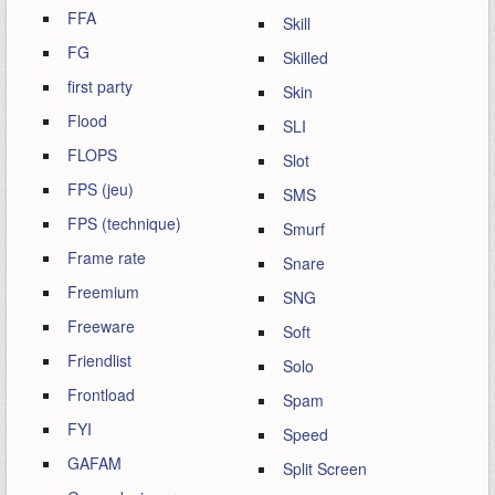
FFA
Skill
FG
Skilled
first party
Skin
Flood
SLI
FLOPS
Slot
FPS (jeu)
SMS
FPS (technique)
Smurf
Frame rate
Snare
Freemium
SNG
Freeware
Soft
Friendlist
Solo
Frontload
Spam
FYI
Speed
GAFAM
Split Screen