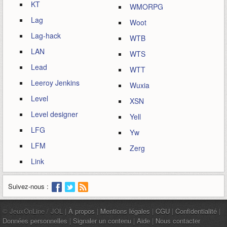
KT
WMORPG
Lag
Woot
Lag-hack
WTB
LAN
WTS
Lead
WTT
Leeroy Jenkins
Wuxia
Level
XSN
Level designer
Yell
LFG
Yw
LFM
Zerg
Link
Suivez-nous :
© JeuxOnLine / JOL |
À propos
|
Mentions légales
|
CGU
|
Confidentialité
|
Données personnelles
|
Signaler un contenu
|
Aide
|
Nous contacter