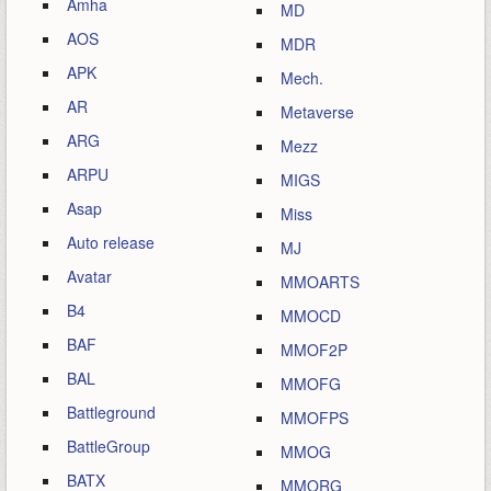
Amha
MD
AOS
MDR
APK
Mech.
AR
Metaverse
ARG
Mezz
ARPU
MIGS
Asap
Miss
Auto release
MJ
Avatar
MMOARTS
B4
MMOCD
BAF
MMOF2P
BAL
MMOFG
Battleground
MMOFPS
BattleGroup
MMOG
BATX
MMORG