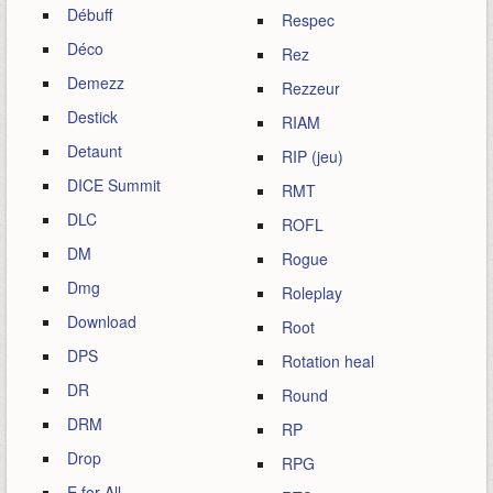
Débuff
Respec
Déco
Rez
Demezz
Rezzeur
Destick
RIAM
Detaunt
RIP (jeu)
DICE Summit
RMT
DLC
ROFL
DM
Rogue
Dmg
Roleplay
Download
Root
DPS
Rotation heal
DR
Round
DRM
RP
Drop
RPG
E for All