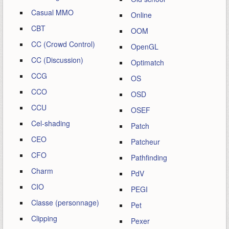
Casual MMO
Online
CBT
OOM
CC (Crowd Control)
OpenGL
CC (Discussion)
Optimatch
CCG
OS
CCO
OSD
CCU
OSEF
Cel-shading
Patch
CEO
Patcheur
CFO
Pathfinding
Charm
PdV
CIO
PEGI
Classe (personnage)
Pet
Clipping
Pexer