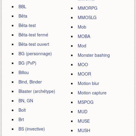
BBL
MMORPG
Bêta
MMOSLG
Bêta-test
Mob
Bêta-test fermé
MOBA
Bêta-test ouvert
Mod
BG (personnage)
Monster bashing
BG (PvP)
MOO
Billou
MOOR
Bind, Binder
Motion blur
Blaster (archétype)
Motion capture
BN, GN
MSPOG
Bolt
MUD
Brt
MUSE
BS (invective)
MUSH