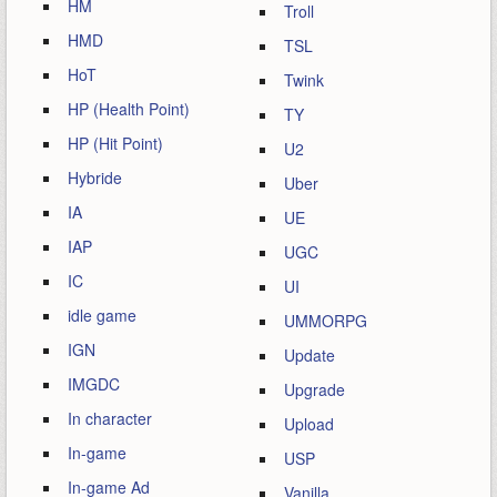
HM
Troll
HMD
TSL
HoT
Twink
HP (Health Point)
TY
HP (Hit Point)
U2
Hybride
Uber
IA
UE
IAP
UGC
IC
UI
idle game
UMMORPG
IGN
Update
IMGDC
Upgrade
In character
Upload
In-game
USP
In-game Ad
Vanilla