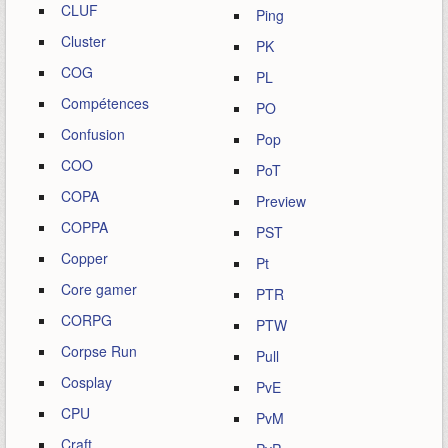
CLUF
Ping
Cluster
PK
COG
PL
Compétences
PO
Confusion
Pop
COO
PoT
COPA
Preview
COPPA
PST
Copper
Pt
Core gamer
PTR
CORPG
PTW
Corpse Run
Pull
Cosplay
PvE
CPU
PvM
Craft