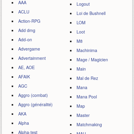
AAA
Logout
ACLU
Loi de Bushnell
Action-RPG
LOM
Add dmg
Loot
Add-on
M8
Advergame
Machinima
Advertainment
Mage / Magicien
AE, AOE
Main
AFAIK
Mal de Rez
AGC
Mana
Aggro (combat)
Mana Pool
Aggro (généralité)
Map
AKA
Master
Alpha
Matchmaking
Alpha-test
MAU