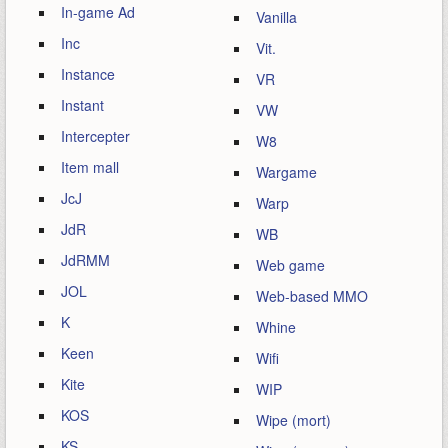
In-game Ad
Vanilla
Inc
Vit.
Instance
VR
Instant
VW
Intercepter
W8
Item mall
Wargame
JcJ
Warp
JdR
WB
JdRMM
Web game
JOL
Web-based MMO
K
Whine
Keen
Wifi
Kite
WIP
KOS
Wipe (mort)
KS