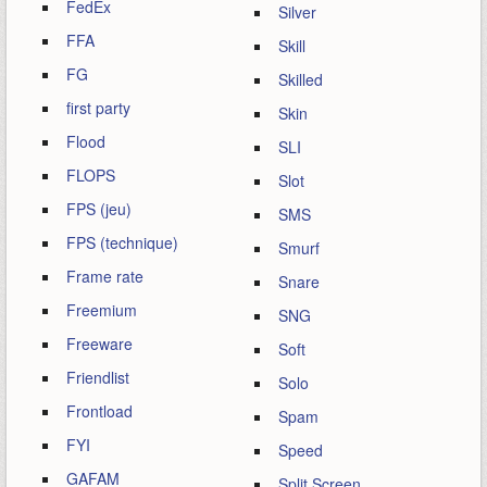
FedEx
Silver
FFA
Skill
FG
Skilled
first party
Skin
Flood
SLI
FLOPS
Slot
FPS (jeu)
SMS
FPS (technique)
Smurf
Frame rate
Snare
Freemium
SNG
Freeware
Soft
Friendlist
Solo
Frontload
Spam
FYI
Speed
GAFAM
Split Screen