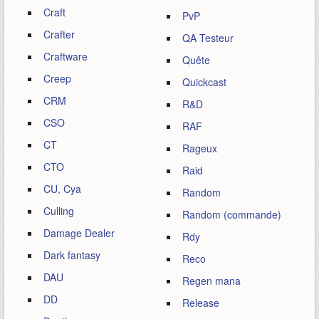
Craft
PvP
Crafter
QA Testeur
Craftware
Quête
Creep
Quickcast
CRM
R&D
CSO
RAF
CT
Rageux
CTO
Raid
CU, Cya
Random
Culling
Random (commande)
Damage Dealer
Rdy
Dark fantasy
Reco
DAU
Regen mana
DD
Release