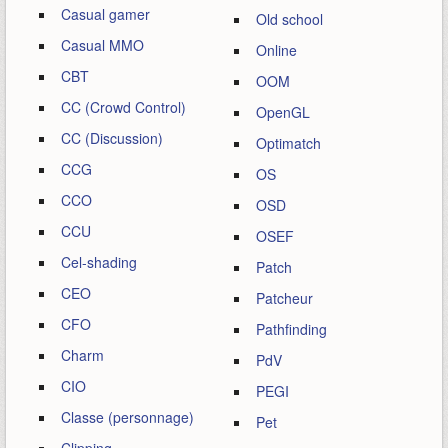
Casual gamer
Old school
Casual MMO
Online
CBT
OOM
CC (Crowd Control)
OpenGL
CC (Discussion)
Optimatch
CCG
OS
CCO
OSD
CCU
OSEF
Cel-shading
Patch
CEO
Patcheur
CFO
Pathfinding
Charm
PdV
CIO
PEGI
Classe (personnage)
Pet