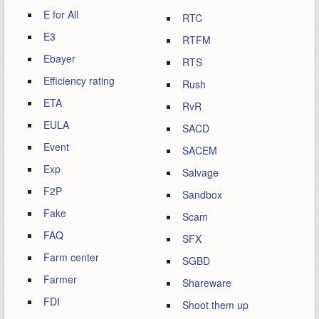
E for All
RTC
E3
RTFM
Ebayer
RTS
Efficiency rating
Rush
ETA
RvR
EULA
SACD
Event
SACEM
Exp
Salvage
F2P
Sandbox
Fake
Scam
FAQ
SFX
Farm center
SGBD
Farmer
Shareware
FDI
Shoot them up