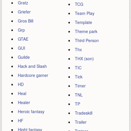
Gratz
TCG
Griefer
Team Play
Gros Bill
Template
Grp
Theme park
GTAE
Third Person
GUI
Thx
Guilde
THX (son)
Hack and Slash
TIC
Hardcore gamer
Tick
HD
Timer
Heal
TNL
Healer
TP
Heroic fantasy
Tradeskill
HF
Trailer
Hight fantasy