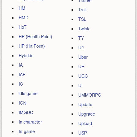
Trainer
HM
Troll
HMD
TSL
HoT
Twink
HP (Health Point)
TY
HP (Hit Point)
U2
Hybride
Uber
IA
UE
IAP
UGC
IC
UI
idle game
UMMORPG
IGN
Update
IMGDC
Upgrade
In character
Upload
In-game
USP