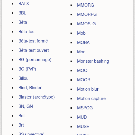
BATX
MMORG
BBL
MMORPG
Bêta
MMOSLG
Bêta-test
Mob
Bêta-test fermé
MOBA
Bêta-test ouvert
Mod
BG (personnage)
Monster bashing
BG (PvP)
MOO
Billou
MOOR
Bind, Binder
Motion blur
Blaster (archétype)
Motion capture
BN, GN
MSPOG
Bolt
MUD
Brt
MUSE
BS (invective)