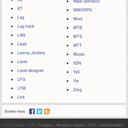
Wipe (serveur)
KT
WMORPG
Lag
Woot
Lag-hack
WTB
LAN
WTS
Lead
WTT
Leeroy Jenkins
Wuxia
Level
XSN
Level designer
Yell
LFG
Yw
LFM
Zerg
Link
Suivez-nous :
© JeuxOnLine / JOL |
À propos
|
Mentions légales
|
CGU
|
Confidentialité
|