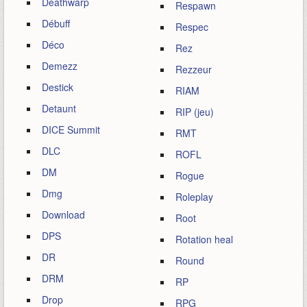
Deathwarp
Respawn
Débuff
Respec
Déco
Rez
Demezz
Rezzeur
Destick
RIAM
Detaunt
RIP (jeu)
DICE Summit
RMT
DLC
ROFL
DM
Rogue
Dmg
Roleplay
Download
Root
DPS
Rotation heal
DR
Round
DRM
RP
Drop
RPG