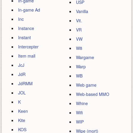
In-game
USP
In-game Ad
Vanilla
Inc
Vit.
Instance
VR
Instant
VW
Intercepter
W8
Item mall
Wargame
JcJ
Warp
JdR
WB
JdRMM
Web game
JOL
Web-based MMO
K
Whine
Keen
Wifi
Kite
WIP
KOS
Wipe (mort)