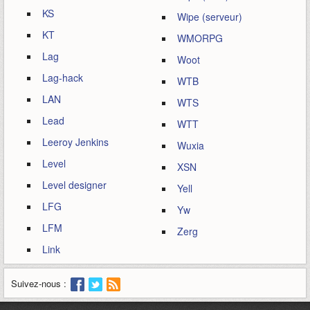
KS
Wipe (serveur)
KT
WMORPG
Lag
Woot
Lag-hack
WTB
LAN
WTS
Lead
WTT
Leeroy Jenkins
Wuxia
Level
XSN
Level designer
Yell
LFG
Yw
LFM
Zerg
Link
Suivez-nous :