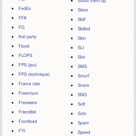
Shoot them up
FedEx
Silver
FFA
Skill
FG
Skilled
first party
Skin
Flood
SLI
FLOPS
Slot
FPS (jeu)
SMS
FPS (technique)
Smurf
Frame rate
Snare
Freemium
SNG
Freeware
Soft
Friendlist
Solo
Frontload
Spam
FYI
Speed