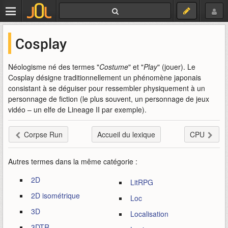
Cosplay
Néologisme né des termes "
Costume
" et "
Play
" (jouer). Le
Cosplay désigne traditionnellement un phénomène japonais
consistant à se déguiser pour ressembler physiquement à un
personnage de fiction (le plus souvent, un personnage de jeux
vidéo – un elfe de Lineage II par exemple).
Corpse Run
Accueil du lexique
CPU
Autres termes dans la même catégorie :
2D
LitRPG
2D isométrique
Loc
3D
Localisation
3DTR