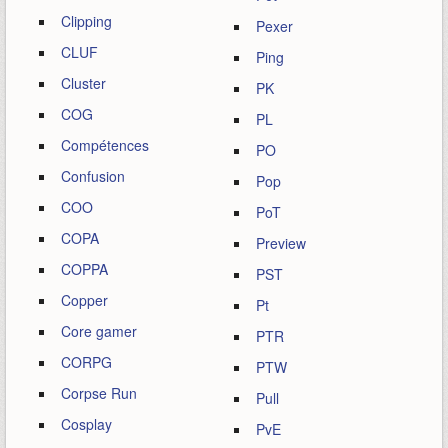
Clipping
Pexer
CLUF
Ping
Cluster
PK
COG
PL
Compétences
PO
Confusion
Pop
COO
PoT
COPA
Preview
COPPA
PST
Copper
Pt
Core gamer
PTR
CORPG
PTW
Corpse Run
Pull
Cosplay
PvE