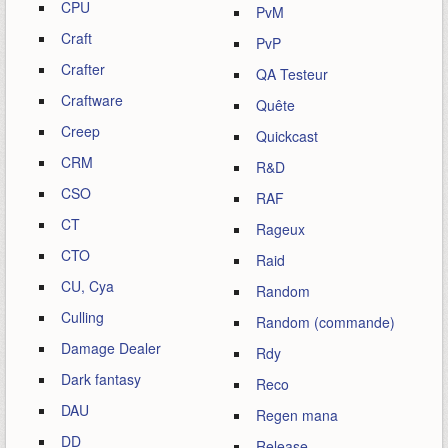
CPU
PvM
Craft
PvP
Crafter
QA Testeur
Craftware
Quête
Creep
Quickcast
CRM
R&D
CSO
RAF
CT
Rageux
CTO
Raid
CU, Cya
Random
Culling
Random (commande)
Damage Dealer
Rdy
Dark fantasy
Reco
DAU
Regen mana
DD
Release