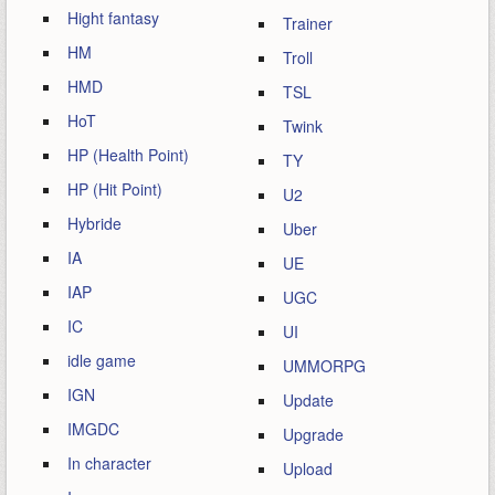
Hight fantasy
Trainer
HM
Troll
HMD
TSL
HoT
Twink
HP (Health Point)
TY
HP (Hit Point)
U2
Hybride
Uber
IA
UE
IAP
UGC
IC
UI
idle game
UMMORPG
IGN
Update
IMGDC
Upgrade
In character
Upload