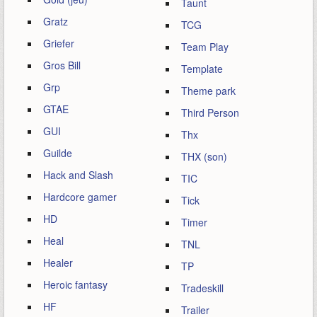
Taunt
Gratz
TCG
Griefer
Team Play
Gros Bill
Template
Grp
Theme park
GTAE
Third Person
GUI
Thx
Guilde
THX (son)
Hack and Slash
TIC
Hardcore gamer
Tick
HD
Timer
Heal
TNL
Healer
TP
Heroic fantasy
Tradeskill
HF
Trailer