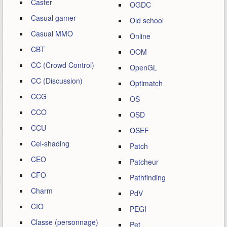
Caster
OGDC
Casual gamer
Old school
Casual MMO
Online
CBT
OOM
CC (Crowd Control)
OpenGL
CC (Discussion)
Optimatch
CCG
OS
CCO
OSD
CCU
OSEF
Cel-shading
Patch
CEO
Patcheur
CFO
Pathfinding
Charm
PdV
CIO
PEGI
Classe (personnage)
Pet