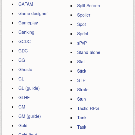
GAFAM
Split Screen
Game designer
Spoiler
Gameplay
Spot
Ganking
Sprint
GCDC
sPvP
GDC
Stand-alone
GG
Stat.
Ghosté
Stick
GL
STR
GL (guilde)
Strafe
GLHF
Stun
GM
Tactic-RPG
GM (guilde)
Tank
Gold
Task
Gold (jeu)