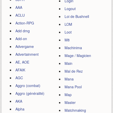
Login
AAA
Logout
ACLU
Loi de Bushnell
Action-RPG
LOM
Add dmg
Loot
Add-on
M8
Advergame
Machinima
Advertainment
Mage / Magicien
AE, AOE
Main
AFAIK
Mal de Rez
AGC
Mana
Aggro (combat)
Mana Pool
Aggro (généralité)
Map
AKA
Master
Alpha
Matchmaking