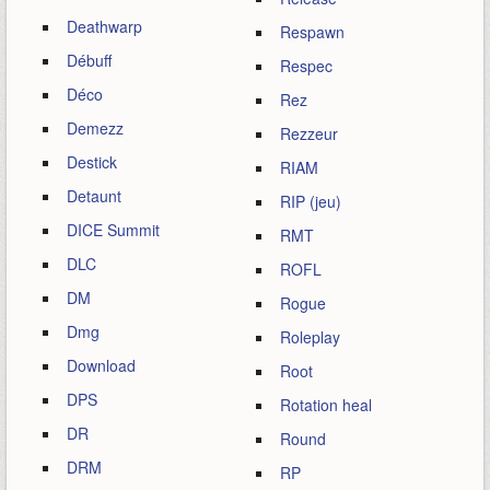
Deathwarp
Respawn
Débuff
Respec
Déco
Rez
Demezz
Rezzeur
Destick
RIAM
Detaunt
RIP (jeu)
DICE Summit
RMT
DLC
ROFL
DM
Rogue
Dmg
Roleplay
Download
Root
DPS
Rotation heal
DR
Round
DRM
RP