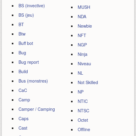
BS (invective)
MUSH
BS (jeu)
NDA
BT
Newbie
Btw
NFT
Buff bot
NGP
Bug
Ninja
Bug report
Niveau
Build
NL
Bus (monstres)
Not Skilled
CaC
NP
Camp
NTIC
Camper / Camping
NTSC
Caps
Octet
Cast
Offline