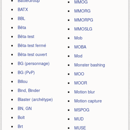
BattleGroup
MMOG
BATX
MMORG
BBL
MMORPG
Bêta
MMOSLG
Bêta-test
Mob
Bêta-test fermé
MOBA
Bêta-test ouvert
Mod
BG (personnage)
Monster bashing
BG (PvP)
MOO
Billou
MOOR
Bind, Binder
Motion blur
Blaster (archétype)
Motion capture
BN, GN
MSPOG
Bolt
MUD
Brt
MUSE