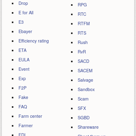
Drop
RPG
E for All
RTC
E3
RTFM
Ebayer
RTS
Efficiency rating
Rush
ETA
RvR
EULA
SACD
Event
SACEM
Exp
Salvage
F2P
Sandbox
Fake
Scam
FAQ
SFX
Farm center
SGBD
Farmer
Shareware
FDI