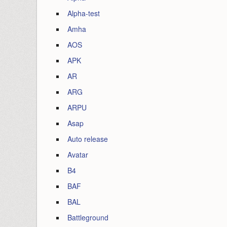
Alpha-test
Amha
AOS
APK
AR
ARG
ARPU
Asap
Auto release
Avatar
B4
BAF
BAL
Battleground