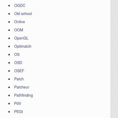
OGDC
Old school
Online
OOM
OpenGL
Optimatch
OS
OSD
OSEF
Patch
Patcheur
Pathfinding
PdV
PEGI