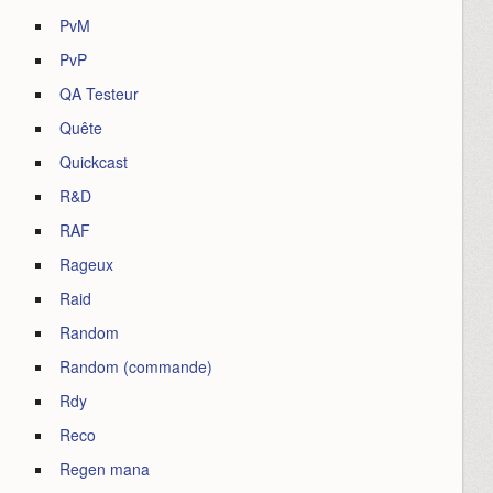
PvM
PvP
QA Testeur
Quête
Quickcast
R&D
RAF
Rageux
Raid
Random
Random (commande)
Rdy
Reco
Regen mana