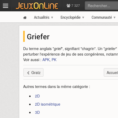
7 327
Actualités
Encyclopédie
Communauté
Griefer
Du terme anglais "
grief
", signifiant "chagrin". Un "
griefer
"
perturber l'expérience de jeu de ses congénères, notamm
Voir aussi :
APK
,
PK
Gratz
Accuei
Autres termes dans la même catégorie :
2D
2D isométrique
3D