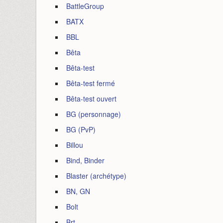
BattleGroup
BATX
BBL
Bêta
Bêta-test
Bêta-test fermé
Bêta-test ouvert
BG (personnage)
BG (PvP)
Billou
Bind, Binder
Blaster (archétype)
BN, GN
Bolt
Brt