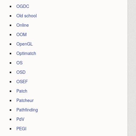
OGDC
Old school
Online
OOM
OpenGL
Optimatch
OS
OSD
OSEF
Patch
Patcheur
Pathfinding
PdV
PEGI