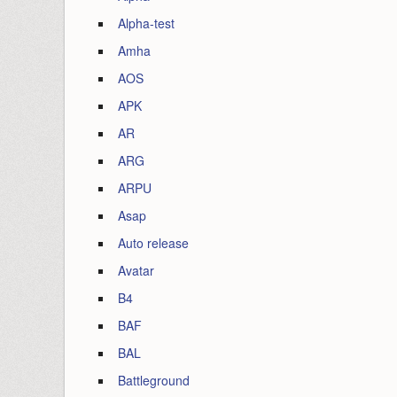
Alpha-test
Amha
AOS
APK
AR
ARG
ARPU
Asap
Auto release
Avatar
B4
BAF
BAL
Battleground