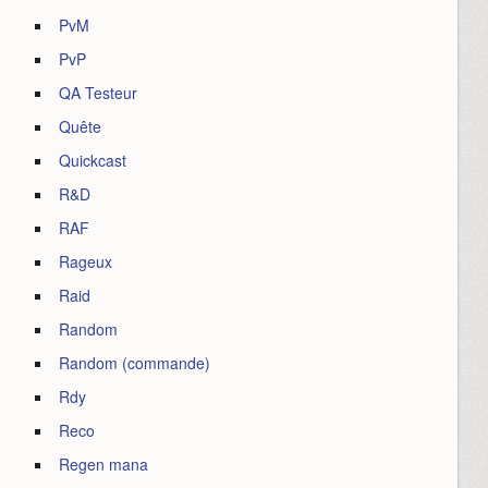
PvM
PvP
QA Testeur
Quête
Quickcast
R&D
RAF
Rageux
Raid
Random
Random (commande)
Rdy
Reco
Regen mana