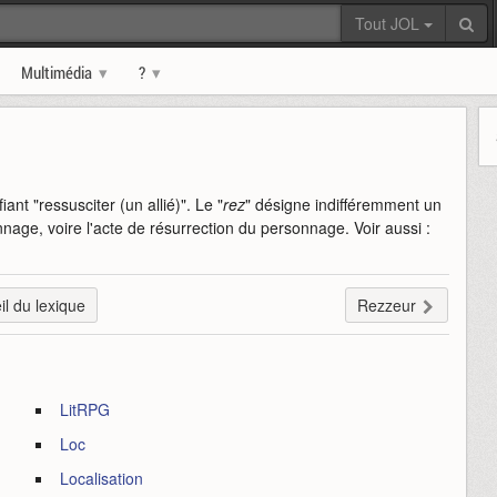
Tout JOL
Multimédia
?
iant "ressusciter (un allié)". Le "
rez
" désigne indifféremment un
nage, voire l'acte de résurrection du personnage. Voir aussi :
il du lexique
Rezzeur
LitRPG
Loc
Localisation