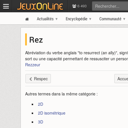
6 493
Actualités
Encyclopédie
Communauté
Rez
Abréviation du verbe anglais "to resurrect (an ally)", signif
sort ou une capacité permettant de ressusciter un person
Rezzeur
Respec
Accue
Autres termes dans la même catégorie :
2D
2D isométrique
3D