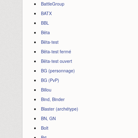
BattleGroup
BATX
BBL
Bêta
Bêta-test
Bêta-test fermé
Bêta-test ouvert
BG (personnage)
BG (PvP)
Billou
Bind, Binder
Blaster (archétype)
BN, GN
Bolt
Brt