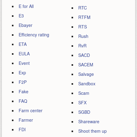
E for All
RTC
E3
RTFM
Ebayer
RTS
Efficiency rating
Rush
ETA
RvR
EULA
SACD
Event
SACEM
Exp
Salvage
F2P
Sandbox
Fake
Scam
FAQ
SFX
Farm center
SGBD
Farmer
Shareware
FDI
Shoot them up