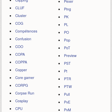
Clipping
Pexer
CLUF
Ping
Cluster
PK
COG
PL
Compétences
PO
Confusion
Pop
COO
PoT
COPA
Preview
COPPA
PST
Copper
Pt
Core gamer
PTR
CORPG
PTW
Corpse Run
Pull
Cosplay
PvE
CPU
PvM