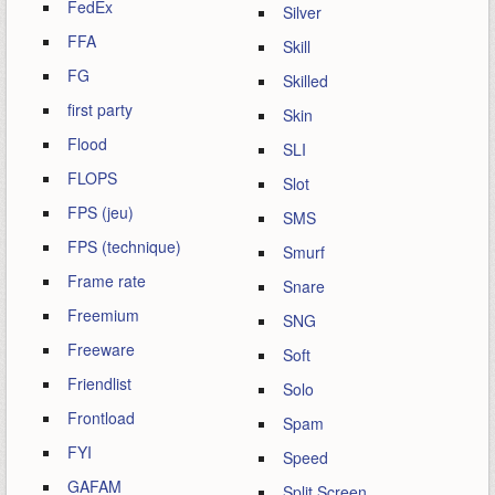
FedEx
Silver
FFA
Skill
FG
Skilled
first party
Skin
Flood
SLI
FLOPS
Slot
FPS (jeu)
SMS
FPS (technique)
Smurf
Frame rate
Snare
Freemium
SNG
Freeware
Soft
Friendlist
Solo
Frontload
Spam
FYI
Speed
GAFAM
Split Screen