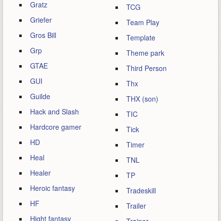
Gratz
TCG
Griefer
Team Play
Gros Bill
Template
Grp
Theme park
GTAE
Third Person
GUI
Thx
Guilde
THX (son)
Hack and Slash
TIC
Hardcore gamer
Tick
HD
Timer
Heal
TNL
Healer
TP
Heroic fantasy
Tradeskill
HF
Trailer
Hight fantasy