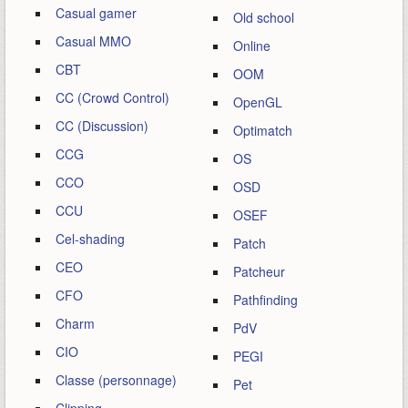
Casual gamer
Old school
Casual MMO
Online
CBT
OOM
CC (Crowd Control)
OpenGL
CC (Discussion)
Optimatch
CCG
OS
CCO
OSD
CCU
OSEF
Cel-shading
Patch
CEO
Patcheur
CFO
Pathfinding
Charm
PdV
CIO
PEGI
Classe (personnage)
Pet