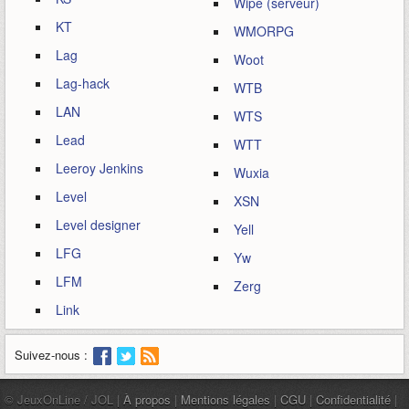
Wipe (serveur)
KT
WMORPG
Lag
Woot
Lag-hack
WTB
LAN
WTS
Lead
WTT
Leeroy Jenkins
Wuxia
Level
XSN
Level designer
Yell
LFG
Yw
LFM
Zerg
Link
Suivez-nous :
© JeuxOnLine / JOL |
À propos
|
Mentions légales
|
CGU
|
Confidentialité
|