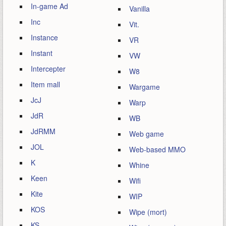
In-game Ad
Vanilla
Inc
Vit.
Instance
VR
Instant
VW
Intercepter
W8
Item mall
Wargame
JcJ
Warp
JdR
WB
JdRMM
Web game
JOL
Web-based MMO
K
Whine
Keen
Wifi
Kite
WIP
KOS
Wipe (mort)
KS