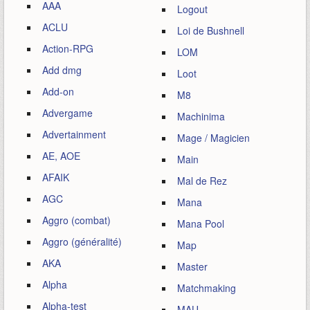
AAA
Logout
ACLU
Loi de Bushnell
Action-RPG
LOM
Add dmg
Loot
Add-on
M8
Advergame
Machinima
Advertainment
Mage / Magicien
AE, AOE
Main
AFAIK
Mal de Rez
AGC
Mana
Aggro (combat)
Mana Pool
Aggro (généralité)
Map
AKA
Master
Alpha
Matchmaking
Alpha-test
MAU