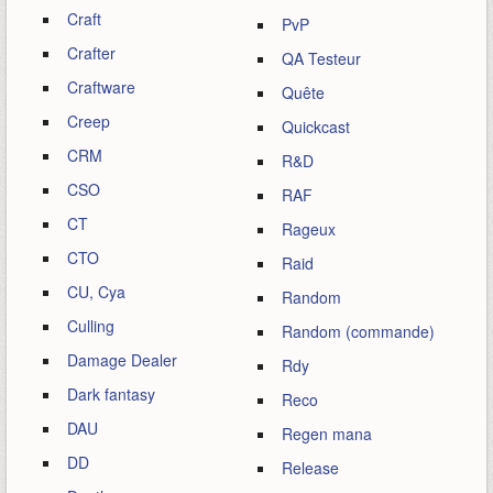
Craft
PvP
Crafter
QA Testeur
Craftware
Quête
Creep
Quickcast
CRM
R&D
CSO
RAF
CT
Rageux
CTO
Raid
CU, Cya
Random
Culling
Random (commande)
Damage Dealer
Rdy
Dark fantasy
Reco
DAU
Regen mana
DD
Release