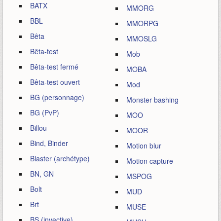
BATX
MMORG
BBL
MMORPG
Bêta
MMOSLG
Bêta-test
Mob
Bêta-test fermé
MOBA
Bêta-test ouvert
Mod
BG (personnage)
Monster bashing
BG (PvP)
MOO
Billou
MOOR
Bind, Binder
Motion blur
Blaster (archétype)
Motion capture
BN, GN
MSPOG
Bolt
MUD
Brt
MUSE
BS (invective)