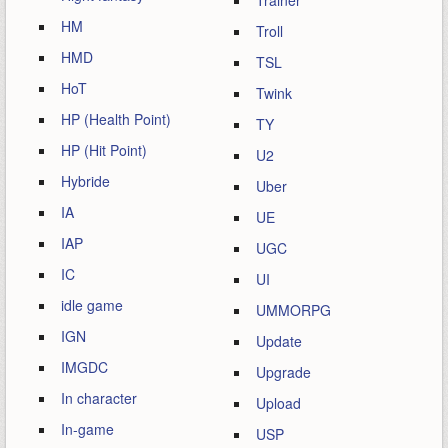
Trainer
HM
Troll
HMD
TSL
HoT
Twink
HP (Health Point)
TY
HP (Hit Point)
U2
Hybride
Uber
IA
UE
IAP
UGC
IC
UI
idle game
UMMORPG
IGN
Update
IMGDC
Upgrade
In character
Upload
In-game
USP