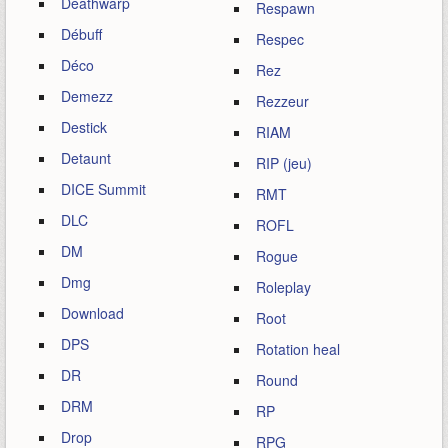
Deathwarp
Respawn
Débuff
Respec
Déco
Rez
Demezz
Rezzeur
Destick
RIAM
Detaunt
RIP (jeu)
DICE Summit
RMT
DLC
ROFL
DM
Rogue
Dmg
Roleplay
Download
Root
DPS
Rotation heal
DR
Round
DRM
RP
Drop
RPG