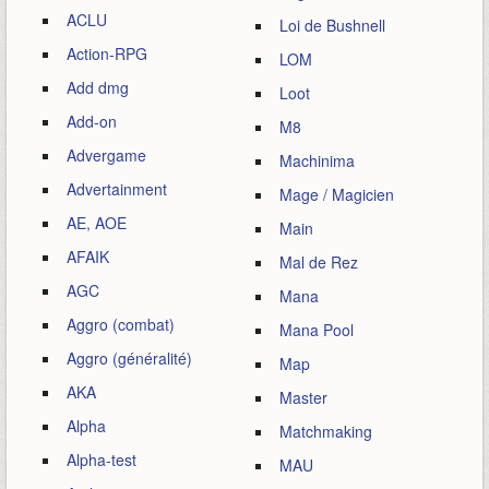
ACLU
Loi de Bushnell
Action-RPG
LOM
Add dmg
Loot
Add-on
M8
Advergame
Machinima
Advertainment
Mage / Magicien
AE, AOE
Main
AFAIK
Mal de Rez
AGC
Mana
Aggro (combat)
Mana Pool
Aggro (généralité)
Map
AKA
Master
Alpha
Matchmaking
Alpha-test
MAU