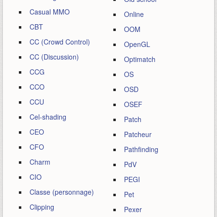
Casual MMO
Online
CBT
OOM
CC (Crowd Control)
OpenGL
CC (Discussion)
Optimatch
CCG
OS
CCO
OSD
CCU
OSEF
Cel-shading
Patch
CEO
Patcheur
CFO
Pathfinding
Charm
PdV
CIO
PEGI
Classe (personnage)
Pet
Clipping
Pexer