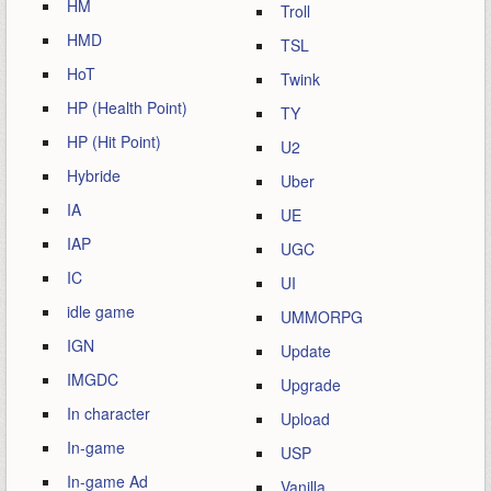
HM
Troll
HMD
TSL
HoT
Twink
HP (Health Point)
TY
HP (Hit Point)
U2
Hybride
Uber
IA
UE
IAP
UGC
IC
UI
idle game
UMMORPG
IGN
Update
IMGDC
Upgrade
In character
Upload
In-game
USP
In-game Ad
Vanilla