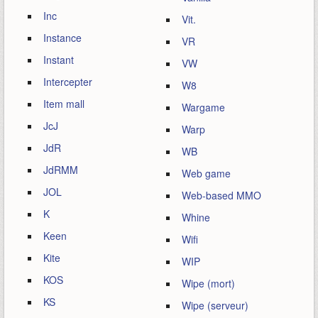
Inc
Vit.
Instance
VR
Instant
VW
Intercepter
W8
Item mall
Wargame
JcJ
Warp
JdR
WB
JdRMM
Web game
JOL
Web-based MMO
K
Whine
Keen
Wifi
Kite
WIP
KOS
Wipe (mort)
KS
Wipe (serveur)