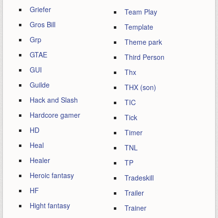
Griefer
Team Play
Gros Bill
Template
Grp
Theme park
GTAE
Third Person
GUI
Thx
Guilde
THX (son)
Hack and Slash
TIC
Hardcore gamer
Tick
HD
Timer
Heal
TNL
Healer
TP
Heroic fantasy
Tradeskill
HF
Trailer
Hight fantasy
Trainer