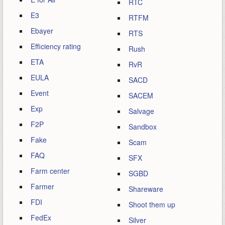
RTC
E3
RTFM
Ebayer
RTS
Efficiency rating
Rush
ETA
RvR
EULA
SACD
Event
SACEM
Exp
Salvage
F2P
Sandbox
Fake
Scam
FAQ
SFX
Farm center
SGBD
Farmer
Shareware
FDI
Shoot them up
FedEx
Silver