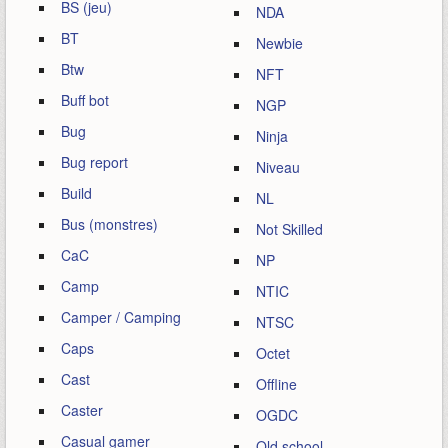
BS (jeu)
NDA
BT
Newbie
Btw
NFT
Buff bot
NGP
Bug
Ninja
Bug report
Niveau
Build
NL
Bus (monstres)
Not Skilled
CaC
NP
Camp
NTIC
Camper / Camping
NTSC
Caps
Octet
Cast
Offline
Caster
OGDC
Casual gamer
Old school