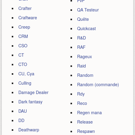
PvP
Crafter
QA Testeur
Craftware
Quête
Creep
Quickcast
CRM
R&D
CSO
RAF
CT
Rageux
CTO
Raid
CU, Cya
Random
Culling
Random (commande)
Damage Dealer
Rdy
Dark fantasy
Reco
DAU
Regen mana
DD
Release
Deathwarp
Respawn