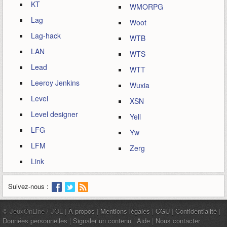
KT
WMORPG
Lag
Woot
Lag-hack
WTB
LAN
WTS
Lead
WTT
Leeroy Jenkins
Wuxia
Level
XSN
Level designer
Yell
LFG
Yw
LFM
Zerg
Link
Suivez-nous :
© JeuxOnLine / JOL |
À propos
|
Mentions légales
|
CGU
|
Confidentialité
|
Données personnelles
|
Signaler un contenu
|
Aide
|
Nous contacter