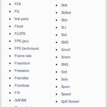
FFA
Skill
FG
Skilled
first party
Skin
Flood
SLI
FLOPS
Slot
FPS (jeu)
SMS
FPS (technique)
Smurf
Frame rate
Snare
Freemium
SNG
Freeware
Soft
Friendlist
Solo
Frontload
Spam
FYI
Speed
GAFAM
Split Screen