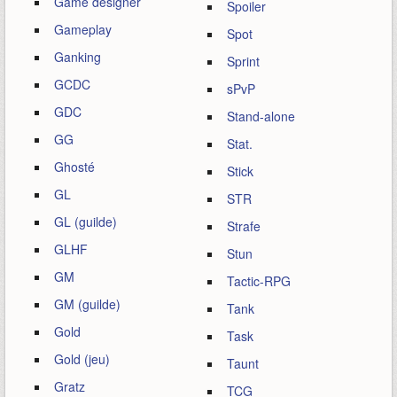
Game designer
Spoiler
Gameplay
Spot
Ganking
Sprint
GCDC
sPvP
GDC
Stand-alone
GG
Stat.
Ghosté
Stick
GL
STR
GL (guilde)
Strafe
GLHF
Stun
GM
Tactic-RPG
GM (guilde)
Tank
Gold
Task
Gold (jeu)
Taunt
Gratz
TCG