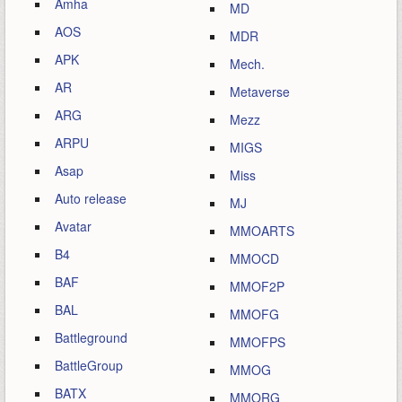
Amha
MD
AOS
MDR
APK
Mech.
AR
Metaverse
ARG
Mezz
ARPU
MIGS
Asap
Miss
Auto release
MJ
Avatar
MMOARTS
B4
MMOCD
BAF
MMOF2P
BAL
MMOFG
Battleground
MMOFPS
BattleGroup
MMOG
BATX
MMORG