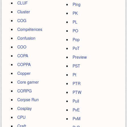
CLUF
Ping
Cluster
PK
COG
PL
Compétences
PO
Confusion
Pop
COO
PoT
COPA
Preview
COPPA
PST
Copper
Pt
Core gamer
PTR
CORPG
PTW
Corpse Run
Pull
Cosplay
PvE
CPU
PvM
Craft