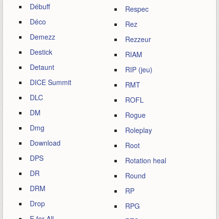
Débuff
Respec
Déco
Rez
Demezz
Rezzeur
Destick
RIAM
Detaunt
RIP (jeu)
DICE Summit
RMT
DLC
ROFL
DM
Rogue
Dmg
Roleplay
Download
Root
DPS
Rotation heal
DR
Round
DRM
RP
Drop
RPG
E for All