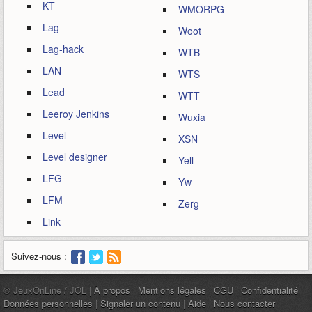
KT
WMORPG
Lag
Woot
Lag-hack
WTB
LAN
WTS
Lead
WTT
Leeroy Jenkins
Wuxia
Level
XSN
Level designer
Yell
LFG
Yw
LFM
Zerg
Link
Suivez-nous :
© JeuxOnLine / JOL |
À propos
|
Mentions légales
|
CGU
|
Confidentialité
|
Données personnelles
|
Signaler un contenu
|
Aide
|
Nous contacter