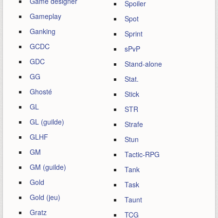
Game designer
Spoiler
Gameplay
Spot
Ganking
Sprint
GCDC
sPvP
GDC
Stand-alone
GG
Stat.
Ghosté
Stick
GL
STR
GL (guilde)
Strafe
GLHF
Stun
GM
Tactic-RPG
GM (guilde)
Tank
Gold
Task
Gold (jeu)
Taunt
Gratz
TCG