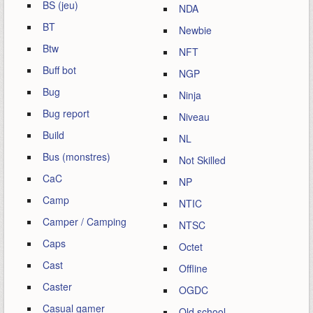
BS (jeu)
NDA
BT
Newbie
Btw
NFT
Buff bot
NGP
Bug
Ninja
Bug report
Niveau
Build
NL
Bus (monstres)
Not Skilled
CaC
NP
Camp
NTIC
Camper / Camping
NTSC
Caps
Octet
Cast
Offline
Caster
OGDC
Casual gamer
Old school