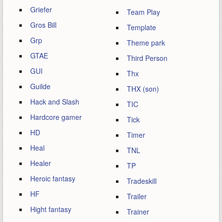
Griefer
Team Play
Gros Bill
Template
Grp
Theme park
GTAE
Third Person
GUI
Thx
Guilde
THX (son)
Hack and Slash
TIC
Hardcore gamer
Tick
HD
Timer
Heal
TNL
Healer
TP
Heroic fantasy
Tradeskill
HF
Trailer
Hight fantasy
Trainer