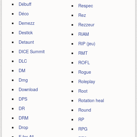
Débuff
Respec
Déco
Rez
Demezz
Rezzeur
Destick
RIAM
Detaunt
RIP (jeu)
DICE Summit
RMT
DLC
ROFL
DM
Rogue
Dmg
Roleplay
Download
Root
DPS
Rotation heal
DR
Round
DRM
RP
Drop
RPG
E for All