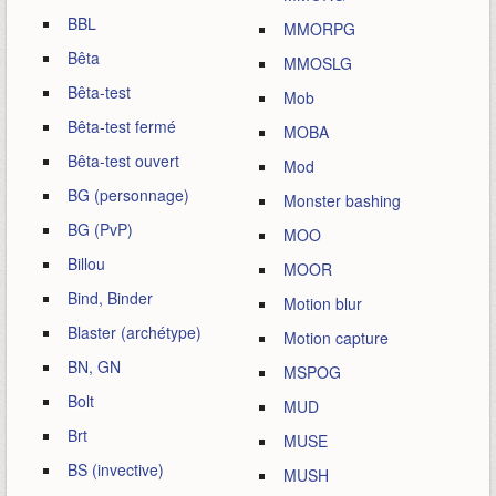
BBL
MMORPG
Bêta
MMOSLG
Bêta-test
Mob
Bêta-test fermé
MOBA
Bêta-test ouvert
Mod
BG (personnage)
Monster bashing
BG (PvP)
MOO
Billou
MOOR
Bind, Binder
Motion blur
Blaster (archétype)
Motion capture
BN, GN
MSPOG
Bolt
MUD
Brt
MUSE
BS (invective)
MUSH