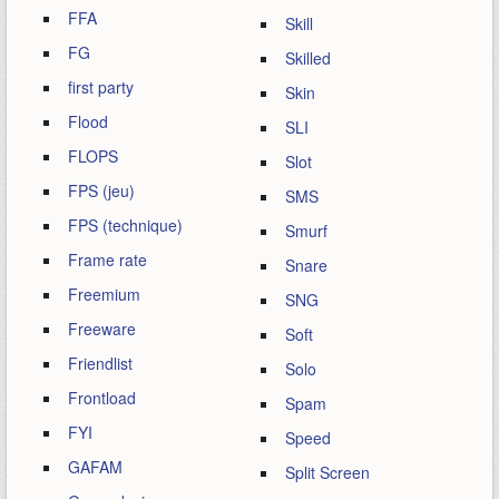
FFA
Skill
FG
Skilled
first party
Skin
Flood
SLI
FLOPS
Slot
FPS (jeu)
SMS
FPS (technique)
Smurf
Frame rate
Snare
Freemium
SNG
Freeware
Soft
Friendlist
Solo
Frontload
Spam
FYI
Speed
GAFAM
Split Screen