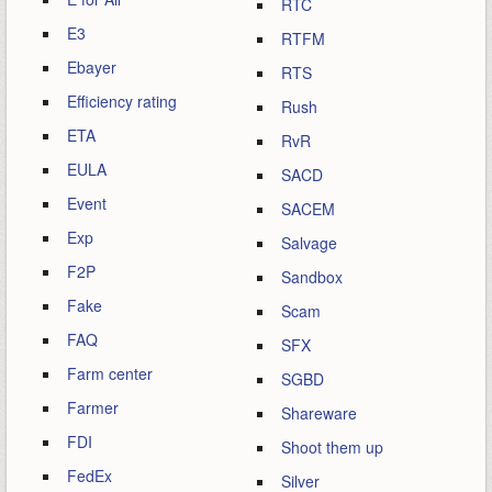
RTC
E3
RTFM
Ebayer
RTS
Efficiency rating
Rush
ETA
RvR
EULA
SACD
Event
SACEM
Exp
Salvage
F2P
Sandbox
Fake
Scam
FAQ
SFX
Farm center
SGBD
Farmer
Shareware
FDI
Shoot them up
FedEx
Silver