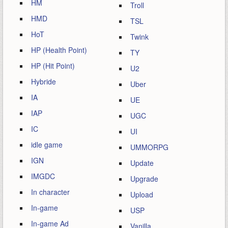
HM
Troll
HMD
TSL
HoT
Twink
HP (Health Point)
TY
HP (Hit Point)
U2
Hybride
Uber
IA
UE
IAP
UGC
IC
UI
idle game
UMMORPG
IGN
Update
IMGDC
Upgrade
In character
Upload
In-game
USP
In-game Ad
Vanilla