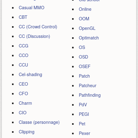
Casual MMO
Online
CBT
OOM
CC (Crowd Control)
OpenGL
CC (Discussion)
Optimatch
CCG
OS
CCO
OSD
CCU
OSEF
Cel-shading
Patch
CEO
Patcheur
CFO
Pathfinding
Charm
PdV
CIO
PEGI
Classe (personnage)
Pet
Clipping
Pexer