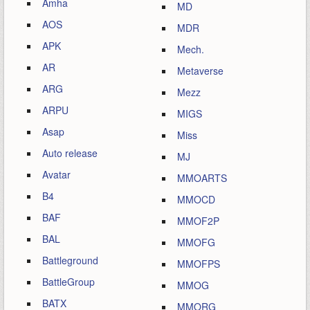
Amha
MD
AOS
MDR
APK
Mech.
AR
Metaverse
ARG
Mezz
ARPU
MIGS
Asap
Miss
Auto release
MJ
Avatar
MMOARTS
B4
MMOCD
BAF
MMOF2P
BAL
MMOFG
Battleground
MMOFPS
BattleGroup
MMOG
BATX
MMORG