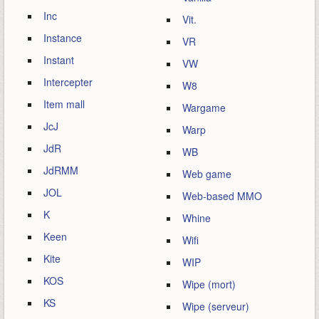
Inc
Vit.
Instance
VR
Instant
VW
Intercepter
W8
Item mall
Wargame
JcJ
Warp
JdR
WB
JdRMM
Web game
JOL
Web-based MMO
K
Whine
Keen
Wifi
Kite
WIP
KOS
Wipe (mort)
KS
Wipe (serveur)