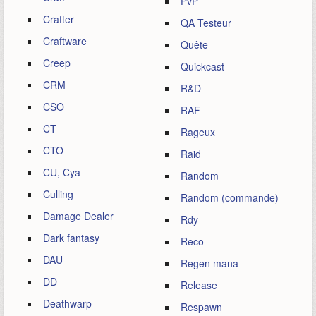
PvP
Crafter
QA Testeur
Craftware
Quête
Creep
Quickcast
CRM
R&D
CSO
RAF
CT
Rageux
CTO
Raid
CU, Cya
Random
Culling
Random (commande)
Damage Dealer
Rdy
Dark fantasy
Reco
DAU
Regen mana
DD
Release
Deathwarp
Respawn