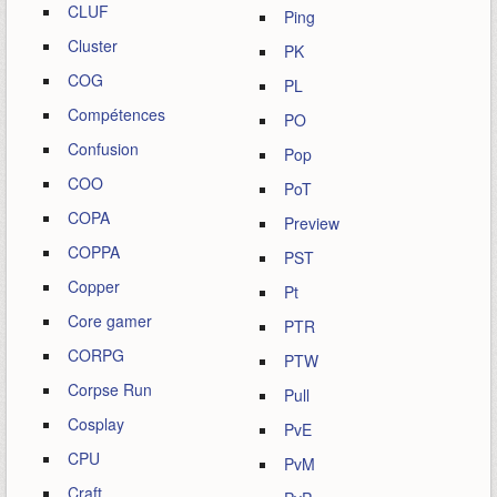
CLUF
Ping
Cluster
PK
COG
PL
Compétences
PO
Confusion
Pop
COO
PoT
COPA
Preview
COPPA
PST
Copper
Pt
Core gamer
PTR
CORPG
PTW
Corpse Run
Pull
Cosplay
PvE
CPU
PvM
Craft