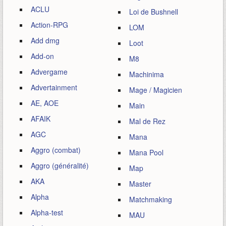
ACLU
Loi de Bushnell
Action-RPG
LOM
Add dmg
Loot
Add-on
M8
Advergame
Machinima
Advertainment
Mage / Magicien
AE, AOE
Main
AFAIK
Mal de Rez
AGC
Mana
Aggro (combat)
Mana Pool
Aggro (généralité)
Map
AKA
Master
Alpha
Matchmaking
Alpha-test
MAU