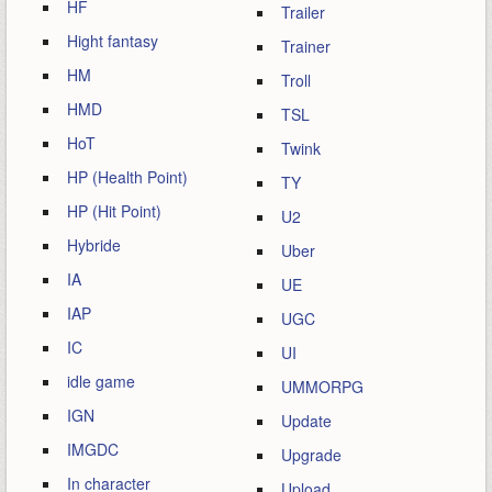
HF
Trailer
Hight fantasy
Trainer
HM
Troll
HMD
TSL
HoT
Twink
HP (Health Point)
TY
HP (Hit Point)
U2
Hybride
Uber
IA
UE
IAP
UGC
IC
UI
idle game
UMMORPG
IGN
Update
IMGDC
Upgrade
In character
Upload