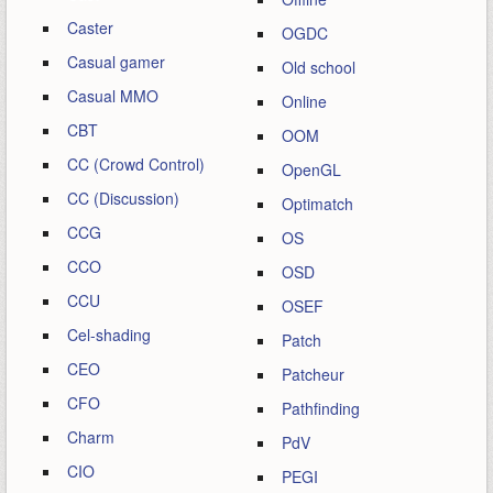
Caster
OGDC
Casual gamer
Old school
Casual MMO
Online
CBT
OOM
CC (Crowd Control)
OpenGL
CC (Discussion)
Optimatch
CCG
OS
CCO
OSD
CCU
OSEF
Cel-shading
Patch
CEO
Patcheur
CFO
Pathfinding
Charm
PdV
CIO
PEGI