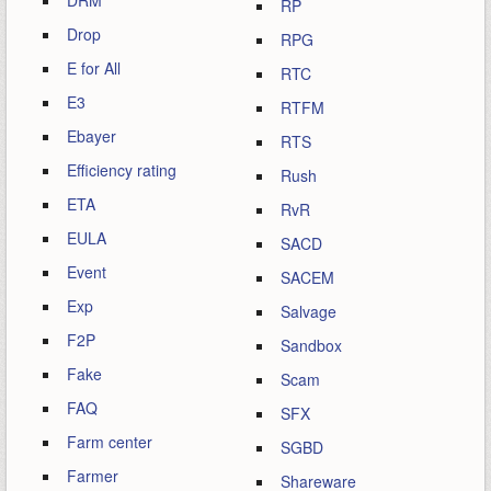
DRM
RP
Drop
RPG
E for All
RTC
E3
RTFM
Ebayer
RTS
Efficiency rating
Rush
ETA
RvR
EULA
SACD
Event
SACEM
Exp
Salvage
F2P
Sandbox
Fake
Scam
FAQ
SFX
Farm center
SGBD
Farmer
Shareware