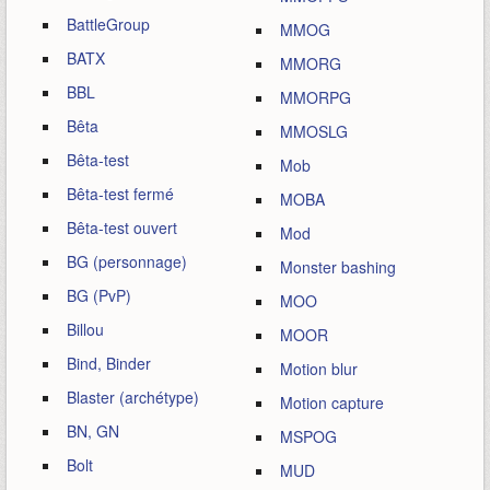
BattleGroup
MMOG
BATX
MMORG
BBL
MMORPG
Bêta
MMOSLG
Bêta-test
Mob
Bêta-test fermé
MOBA
Bêta-test ouvert
Mod
BG (personnage)
Monster bashing
BG (PvP)
MOO
Billou
MOOR
Bind, Binder
Motion blur
Blaster (archétype)
Motion capture
BN, GN
MSPOG
Bolt
MUD