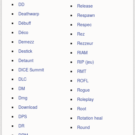
DD
Release
Deathwarp
Respawn
Débuff
Respec
Déco
Rez
Demezz
Rezzeur
Destick
RIAM
Detaunt
RIP (jeu)
DICE Summit
RMT
DLC
ROFL
DM
Rogue
Dmg
Roleplay
Download
Root
DPS
Rotation heal
DR
Round