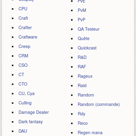
PvE
CPU
PvM
Craft
PvP
Crafter
QA Testeur
Craftware
Quête
Creep
Quickcast
CRM
R&D
CSO
RAF
CT
Rageux
CTO
Raid
CU, Cya
Random
Culling
Random (commande)
Damage Dealer
Rdy
Dark fantasy
Reco
DAU
Regen mana