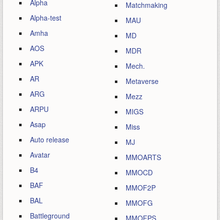
Alpha
Matchmaking
Alpha-test
MAU
Amha
MD
AOS
MDR
APK
Mech.
AR
Metaverse
ARG
Mezz
ARPU
MIGS
Asap
Miss
Auto release
MJ
Avatar
MMOARTS
B4
MMOCD
BAF
MMOF2P
BAL
MMOFG
Battleground
MMOFPS