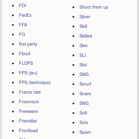
FDI
Shoot them up
FedEx
Silver
FFA
Skill
FG
Skilled
first party
Skin
Flood
SLI
FLOPS
Slot
FPS (jeu)
SMS
FPS (technique)
Smurf
Frame rate
Snare
Freemium
SNG
Freeware
Soft
Friendlist
Solo
Frontload
Spam