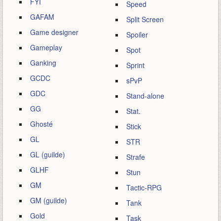
FYI
Speed
GAFAM
Split Screen
Game designer
Spoiler
Gameplay
Spot
Ganking
Sprint
GCDC
sPvP
GDC
Stand-alone
GG
Stat.
Ghosté
Stick
GL
STR
GL (guilde)
Strafe
GLHF
Stun
GM
Tactic-RPG
GM (guilde)
Tank
Gold
Task