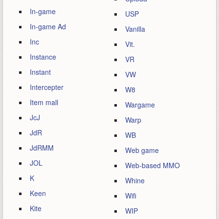
In-game
USP
In-game Ad
Vanilla
Inc
Vit.
Instance
VR
Instant
VW
Intercepter
W8
Item mall
Wargame
JcJ
Warp
JdR
WB
JdRMM
Web game
JOL
Web-based MMO
K
Whine
Keen
Wifi
Kite
WIP