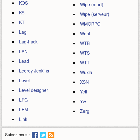
KOS
Wipe (mort)
KS
Wipe (serveur)
KT
WMORPG
Lag
Woot
Lag-hack
WTB
LAN
WTS
Lead
WTT
Leeroy Jenkins
Wuxia
Level
XSN
Level designer
Yell
LFG
Yw
LFM
Zerg
Link
Suivez-nous :