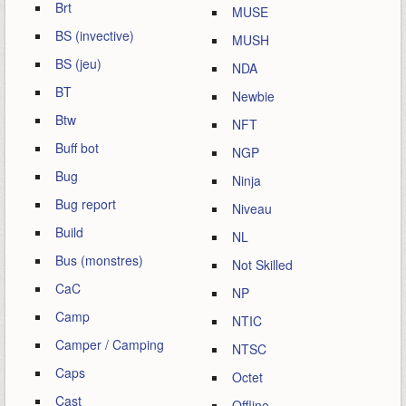
Brt
MUSE
BS (invective)
MUSH
BS (jeu)
NDA
BT
Newbie
Btw
NFT
Buff bot
NGP
Bug
Ninja
Bug report
Niveau
Build
NL
Bus (monstres)
Not Skilled
CaC
NP
Camp
NTIC
Camper / Camping
NTSC
Caps
Octet
Cast
Offline