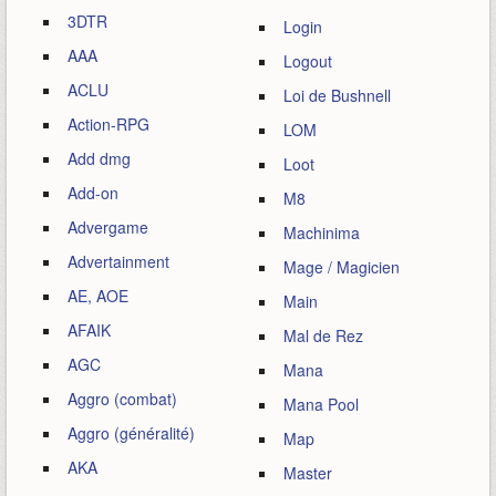
3DTR
Login
AAA
Logout
ACLU
Loi de Bushnell
Action-RPG
LOM
Add dmg
Loot
Add-on
M8
Advergame
Machinima
Advertainment
Mage / Magicien
AE, AOE
Main
AFAIK
Mal de Rez
AGC
Mana
Aggro (combat)
Mana Pool
Aggro (généralité)
Map
AKA
Master