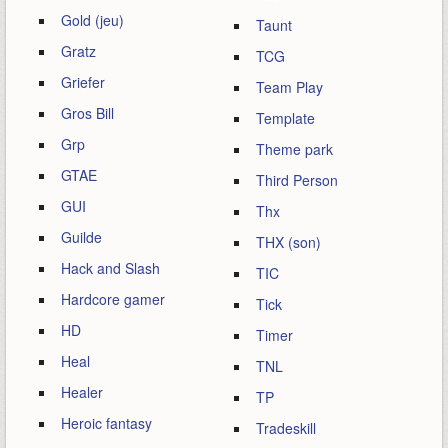
Gold (jeu)
Taunt
Gratz
TCG
Griefer
Team Play
Gros Bill
Template
Grp
Theme park
GTAE
Third Person
GUI
Thx
Guilde
THX (son)
Hack and Slash
TIC
Hardcore gamer
Tick
HD
Timer
Heal
TNL
Healer
TP
Heroic fantasy
Tradeskill