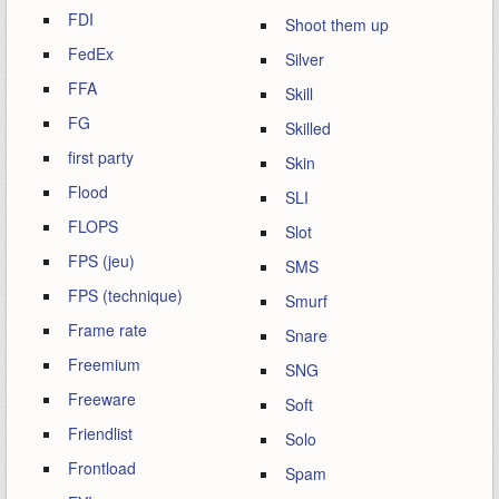
FDI
Shoot them up
FedEx
Silver
FFA
Skill
FG
Skilled
first party
Skin
Flood
SLI
FLOPS
Slot
FPS (jeu)
SMS
FPS (technique)
Smurf
Frame rate
Snare
Freemium
SNG
Freeware
Soft
Friendlist
Solo
Frontload
Spam