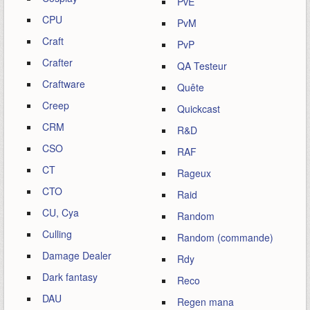
PvE
CPU
PvM
Craft
PvP
Crafter
QA Testeur
Craftware
Quête
Creep
Quickcast
CRM
R&D
CSO
RAF
CT
Rageux
CTO
Raid
CU, Cya
Random
Culling
Random (commande)
Damage Dealer
Rdy
Dark fantasy
Reco
DAU
Regen mana