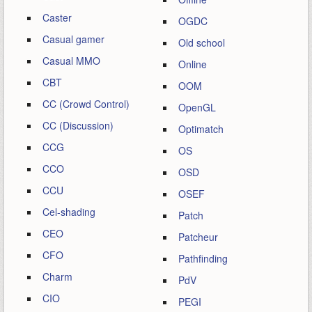
Caster
OGDC
Casual gamer
Old school
Casual MMO
Online
CBT
OOM
CC (Crowd Control)
OpenGL
CC (Discussion)
Optimatch
CCG
OS
CCO
OSD
CCU
OSEF
Cel-shading
Patch
CEO
Patcheur
CFO
Pathfinding
Charm
PdV
CIO
PEGI