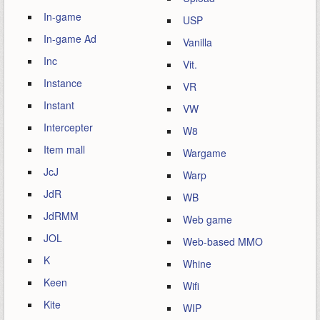
In-game
USP
In-game Ad
Vanilla
Inc
Vit.
Instance
VR
Instant
VW
Intercepter
W8
Item mall
Wargame
JcJ
Warp
JdR
WB
JdRMM
Web game
JOL
Web-based MMO
K
Whine
Keen
Wifi
Kite
WIP