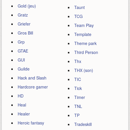
Gold (jeu)
Taunt
Gratz
TCG
Griefer
Team Play
Gros Bill
Template
Grp
Theme park
GTAE
Third Person
GUI
Thx
Guilde
THX (son)
Hack and Slash
TIC
Hardcore gamer
Tick
HD
Timer
Heal
TNL
Healer
TP
Heroic fantasy
Tradeskill