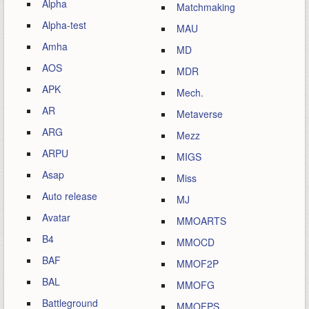
Alpha
Matchmaking
Alpha-test
MAU
Amha
MD
AOS
MDR
APK
Mech.
AR
Metaverse
ARG
Mezz
ARPU
MIGS
Asap
Miss
Auto release
MJ
Avatar
MMOARTS
B4
MMOCD
BAF
MMOF2P
BAL
MMOFG
Battleground
MMOFPS