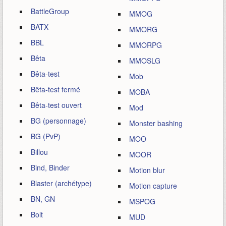
BattleGroup
MMOG
BATX
MMORG
BBL
MMORPG
Bêta
MMOSLG
Bêta-test
Mob
Bêta-test fermé
MOBA
Bêta-test ouvert
Mod
BG (personnage)
Monster bashing
BG (PvP)
MOO
Billou
MOOR
Bind, Binder
Motion blur
Blaster (archétype)
Motion capture
BN, GN
MSPOG
Bolt
MUD