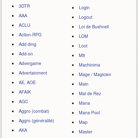
3DTR
Login
AAA
Logout
ACLU
Loi de Bushnell
Action-RPG
LOM
Add dmg
Loot
Add-on
M8
Advergame
Machinima
Advertainment
Mage / Magicien
AE, AOE
Main
AFAIK
Mal de Rez
AGC
Mana
Aggro (combat)
Mana Pool
Aggro (généralité)
Map
AKA
Master