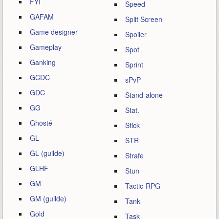
FYI
Speed
GAFAM
Split Screen
Game designer
Spoiler
Gameplay
Spot
Ganking
Sprint
GCDC
sPvP
GDC
Stand-alone
GG
Stat.
Ghosté
Stick
GL
STR
GL (guilde)
Strafe
GLHF
Stun
GM
Tactic-RPG
GM (guilde)
Tank
Gold
Task