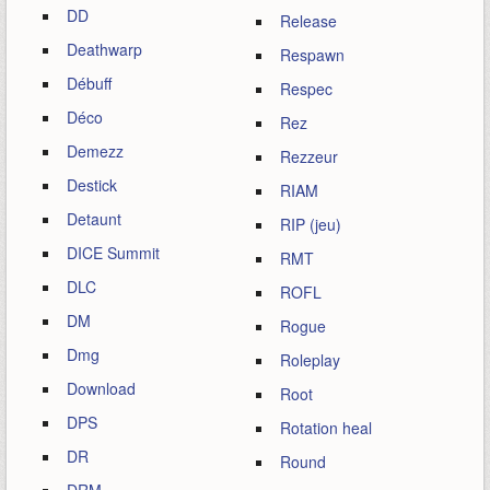
DD
Release
Deathwarp
Respawn
Débuff
Respec
Déco
Rez
Demezz
Rezzeur
Destick
RIAM
Detaunt
RIP (jeu)
DICE Summit
RMT
DLC
ROFL
DM
Rogue
Dmg
Roleplay
Download
Root
DPS
Rotation heal
DR
Round