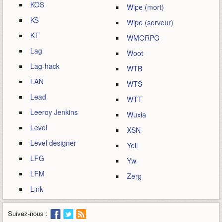
KOS
Wipe (mort)
KS
Wipe (serveur)
KT
WMORPG
Lag
Woot
Lag-hack
WTB
LAN
WTS
Lead
WTT
Leeroy Jenkins
Wuxia
Level
XSN
Level designer
Yell
LFG
Yw
LFM
Zerg
Link
Suivez-nous :