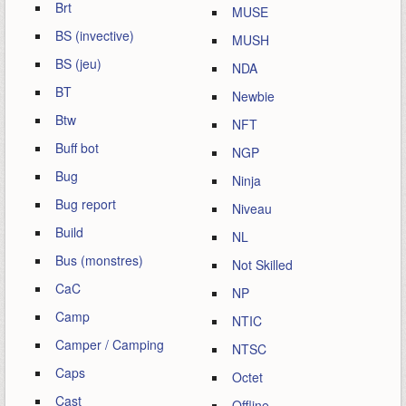
Brt
MUSE
BS (invective)
MUSH
BS (jeu)
NDA
BT
Newbie
Btw
NFT
Buff bot
NGP
Bug
Ninja
Bug report
Niveau
Build
NL
Bus (monstres)
Not Skilled
CaC
NP
Camp
NTIC
Camper / Camping
NTSC
Caps
Octet
Cast
Offline