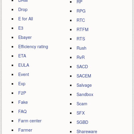
DRM
RP
Drop
RPG
E for All
RTC
E3
RTFM
Ebayer
RTS
Efficiency rating
Rush
ETA
RvR
EULA
SACD
Event
SACEM
Exp
Salvage
F2P
Sandbox
Fake
Scam
FAQ
SFX
Farm center
SGBD
Farmer
Shareware