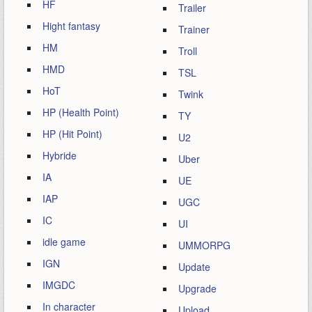
HF
Trailer
Hight fantasy
Trainer
HM
Troll
HMD
TSL
HoT
Twink
HP (Health Point)
TY
HP (Hit Point)
U2
Hybride
Uber
IA
UE
IAP
UGC
IC
UI
idle game
UMMORPG
IGN
Update
IMGDC
Upgrade
In character
Upload