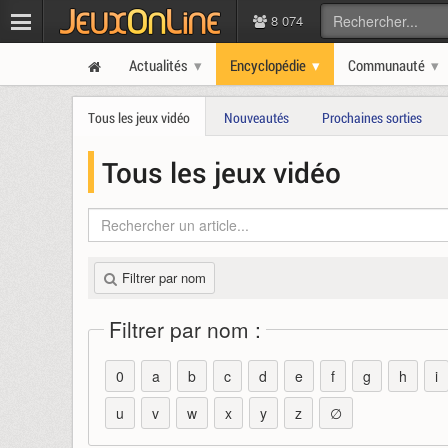
8 074
Actualités
Encyclopédie
Communauté
Tous les jeux vidéo
Nouveautés
Prochaines sorties
Tous les jeux vidéo
Filtrer par nom
Filtrer par nom :
0
a
b
c
d
e
f
g
h
i
u
v
w
x
y
z
∅