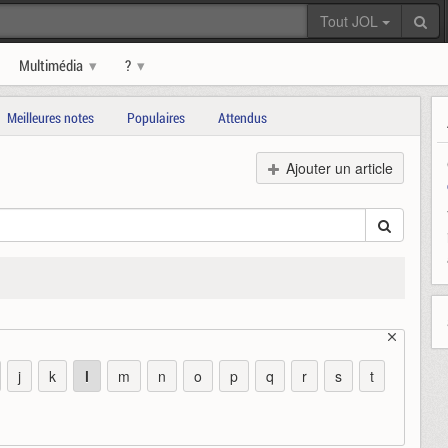
Tout JOL
Multimédia
?
Meilleures notes
Populaires
Attendus
Ajouter un article
j
k
l
m
n
o
p
q
r
s
t