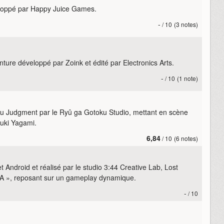
veloppé par Happy Juice Games.
-
/ 10
(3 notes)
ture développé par Zoink et édité par Electronics Arts.
-
/ 10
(1 note)
jeu Judgment par le Ryû ga Gotoku Studio, mettant en scène
yuki Yagami.
6,84
/ 10
(6 notes)
t Android et réalisé par le studio 3:44 Creative Lab, Lost
A », reposant sur un gameplay dynamique.
-
/ 10