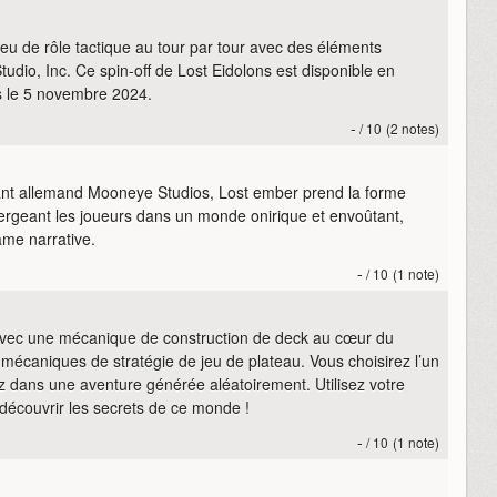
 jeu de rôle tactique au tour par tour avec des éléments
udio, Inc. Ce spin-off de Lost Eidolons est disponible en
s le 5 novembre 2024.
-
/ 10
(2 notes)
nt allemand Mooneye Studios, Lost ember prend la forme
mergeant les joueurs dans un monde onirique et envoûtant,
ame narrative.
-
/ 10
(1 note)
e avec une mécanique de construction de deck au cœur du
écaniques de stratégie de jeu de plateau. Vous choisirez l’un
z dans une aventure générée aléatoirement. Utilisez votre
t découvrir les secrets de ce monde !
-
/ 10
(1 note)