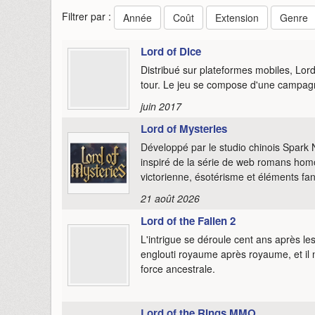
Filtrer par :
Année
Coût
Extension
Genre
Lord of Dice
Distribué sur plateformes mobiles, Lor
tour. Le jeu se compose d'une campagn
juin 2017
Lord of Mysteries
Développé par le studio chinois Spa
inspiré de la série de web romans hom
victorienne, ésotérisme et éléments fant
21 août 2026
Lord of the Fallen 2
L'intrigue se déroule cent ans après l
englouti royaume après royaume, et il 
force ancestrale.
Lord of the Rings MMO