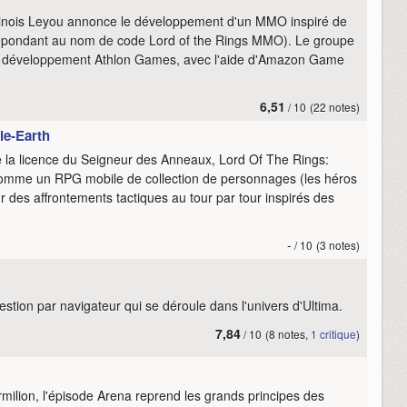
inois Leyou annonce le développement d'un MMO inspiré de
répondant au nom de code Lord of the Rings MMO). Le groupe
e développement Athlon Games, avec l'aide d'Amazon Game
6,51
/ 10
(22 notes)
le-Earth
de la licence du Seigneur des Anneaux, Lord Of The Rings:
comme un RPG mobile de collection de personnages (les héros
ur des affrontements tactiques au tour par tour inspirés des
-
/ 10
(3 notes)
estion par navigateur qui se déroule dans l'univers d'Ultima.
7,84
/ 10
(8 notes,
1 critique
)
rmilion, l'épisode Arena reprend les grands principes des