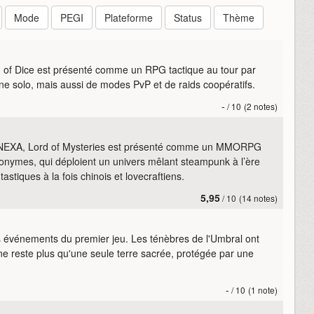
Mode
PEGI
Plateforme
Status
Thème
d of Dice est présenté comme un RPG tactique au tour par
e solo, mais aussi de modes PvP et de raids coopératifs.
-
/ 10
(2 notes)
rk NEXA, Lord of Mysteries est présenté comme un MMORPG
onymes, qui déploient un univers mêlant steampunk à l’ère
astiques à la fois chinois et lovecraftiens.
5,95
/ 10
(14 notes)
es événements du premier jeu. Les ténèbres de l'Umbral ont
ne reste plus qu'une seule terre sacrée, protégée par une
-
/ 10
(1 note)