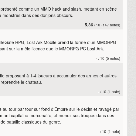
t présenté comme un MMO hack and slash, mettant en scène
e monstres dans des donjons obscurs.
5,36
/ 10
(147 notes)
mileGate RPG, Lost Ark Mobile prend la forme d'un MMORPG
posant sur la mêle licence que le MMORPG PC Lost Ark.
-
/ 10
(5 notes)
ite proposant à 1-4 joueurs à accumuler des armes et autres
t reprendre le chateau.
-
/ 10
(1 note)
e au tour par tour sur fond d'Empire sur le déclin et ravagé par
armant capitaine mercenaire, et menez ses troupes dans des
e bataille classiques du genre.
-
/ 10
(1 note)