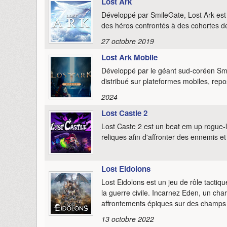
Lost Ark
Développé par SmileGate, Lost Ark es
des héros confrontés à des cohortes d
27 octobre 2019
Lost Ark Mobile
Développé par le géant sud-coréen S
distribué sur plateformes mobiles, re
2024
Lost Castle 2
Lost Caste 2 est un beat em up rogue-l
reliques afin d'affronter des ennemis e
Lost Eidolons
Lost Eidolons est un jeu de rôle tactiqu
la guerre civile. Incarnez Eden, un ch
affrontements épiques sur des champs d
13 octobre 2022