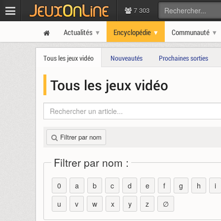
7 303
Actualités
Encyclopédie
Communauté
Tous les jeux vidéo
Nouveautés
Prochaines sorties
Tous les jeux vidéo
Filtrer par nom
Filtrer par nom :
0
a
b
c
d
e
f
g
h
i
u
v
w
x
y
z
∅