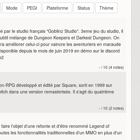
Mode
PEGI
Plateforme
Status
Thème
par le studio français "Goblinz Studio". 3eme jeu du studio, il
n subtil mélange de Dungeon Keepers et Darkest Dungeon. On
ra améliorer celui-ci pour vaincre les aventuriers en maraude
 disponible depuis le mois de juin 2019 en démo sur le discord
e2
-
/ 10
(4 notes)
ion-RPG développé et édité par Square, sorti en 1999 sur
itch dans une version remasterisée. Il s'agit du quatrième
-
/ 10
(2 notes)
 faire l'objet d'une refonte et d'être renommé Legend of
tes les fonctionnalités traditionnelles d'un MMO en plus d'un