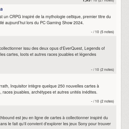
na
t un CRPG inspiré de la mythologie celtique, premier titre du
voilé aujourd’hui lors du PC Gaming Show 2024.
-
/ 10
(5 notes)
collectionner issu des deux opus d'EverQuest, Legends of
es cartes, loots et autres races jouables et légendes
-
/ 10
(2 notes)
th, Inquisitor intègre quelque 250 nouvelles cartes à
s, races jouables, archétypes et autres unités inédites.
-
/ 10
(2 notes)
hbound est jeu en ligne de cartes à collectionner inspiré du
ns le fait qu'il convient d'explorer les jeux Sony pour trouver