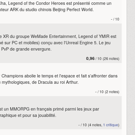
is Cha, Legend of the Condor Heroes est présenté comme un
teur ARK du studio chinois Beijing Perfect World.
-
/ 10
e XR du groupe WeMade Entertainment, Legend of YMIR est
 sur PC et mobiles) conçu avec l'Unreal Engine 5. Le jeu
 PvP de grande envergure.
0,96
/ 10
(26 notes)
mpions abolie le temps et l'espace et fait s'affronter dans
 mythologiques, de Dracula au roi Arthur.
-
/ 10
(2 notes)
st un MMORPG en français primé parmi les jeux par
raphique et pour sa jouabilité.
-
/ 10
(4 notes,
1 critique
)