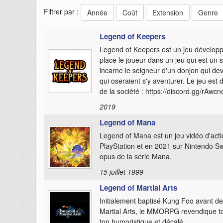
Filtrer par :
Année
Coût
Extension
Genre
Legend of Keepers
Legend of Keepers est un jeu développé 
place le joueur dans un jeu qui est u
incarne le seigneur d'un donjon qui dev
qui oseraient s'y aventurer. Le jeu est
de la société : https://discord.gg/rAwcn
2019
Legend of Mana
Legend of Mana est un jeu vidéo d'act
PlayStation et en 2021 sur Nintendo Sw
opus de la série Mana.
15 juillet 1999
Legend of Martial Arts
Initialement baptisé Kung Foo avant de
Martial Arts, le MMORPG revendique tou
ton humoristique et décalé.