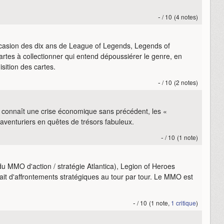
-
/ 10
(4 notes)
occasion des dix ans de League of Legends, Legends of
artes à collectionner qui entend dépoussiérer le genre, en
isition des cartes.
-
/ 10
(2 notes)
connaît une crise économique sans précédent, les «
aventuriers en quêtes de trésors fabuleux.
-
/ 10
(1 note)
u MMO d'action / stratégie Atlantica), Legion of Heroes
it d'affrontements stratégiques au tour par tour. Le MMO est
-
/ 10
(1 note,
1 critique
)