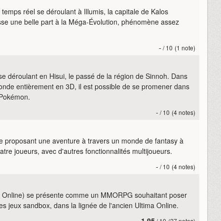
emps réel se déroulant à Illumis, la capitale de Kalos
isse une belle part à la Méga-Évolution, phénomène assez
-
/ 10
(1 note)
 déroulant en Hisui, le passé de la région de Sinnoh. Dans
onde entièrement en 3D, il est possible de se promener dans
 Pokémon.
-
/ 10
(4 notes)
le proposant une aventure à travers un monde de fantasy à
atre joueurs, avec d'autres fonctionnalités multijoueurs.
-
/ 10
(4 notes)
s Online) se présente comme un MMORPG souhaitant poser
s jeux sandbox, dans la lignée de l'ancien Ultima Online.
1,95
/ 10
(27 notes)