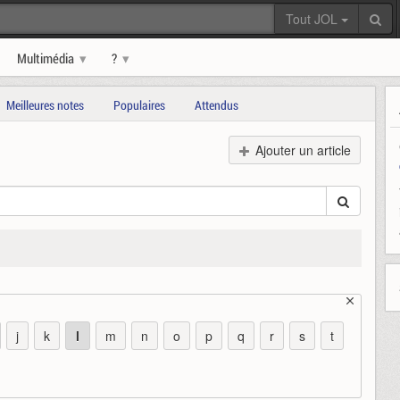
Tout JOL
Multimédia
?
Meilleures notes
Populaires
Attendus
Ajouter un article
j
k
l
m
n
o
p
q
r
s
t