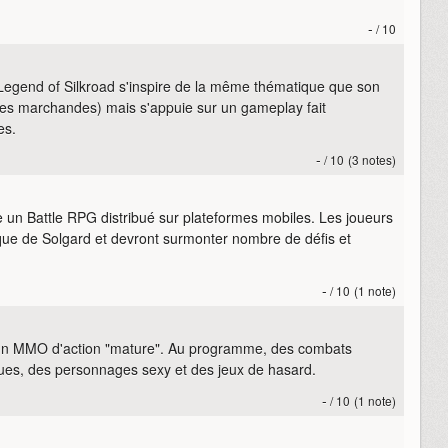
-
/ 10
egend of Silkroad s'inspire de la même thématique que son
anes marchandes) mais s'appuie sur un gameplay fait
es.
-
/ 10
(3 notes)
un Battle RPG distribué sur plateformes mobiles. Les joueurs
ue de Solgard et devront surmonter nombre de défis et
-
/ 10
(1 note)
un MMO d'action "mature". Au programme, des combats
es, des personnages sexy et des jeux de hasard.
-
/ 10
(1 note)