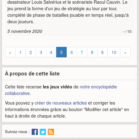
dessinateur Louis Salvérius et le scénariste Raoul Cauvin. Le
jeu prend la forme d'un jeu de stratégie au tour par tour,
complété de phase de batailles jouable en temps réel, jusqu'à
deux joueurs.
5 novembre 2020
-
/ 10
«
1
2
3
4
5
6
7
8
9
10
»
À propos de cette liste
Cette liste recense
les jeux vidéo
de
notre encyclopédie
collaborative
.
Vous pouvez y
créer de nouveaux articles
et corriger les
informations éronnées grâce au bouton "Modifier cet article" en
haut à droite de chaque article.
Suivez-nous :