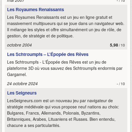
mai 2007
-
/ 10
Les Royaumes Renaissants
Les Royaumes Renaissants est un jeu en ligne gratuit et
massivement multijoueurs qui se joue dans un navigateur web.
Il mélange les styles et offre simultanément un jeu de rôle, de
gestion, de stratégie et de politique.
octobre 2004
5,98
/ 10
Les Schtroumpfs – L’Épopée des Rêves
Les Schtroumpfs - L'Épopée des Rêves est un jeu de
plateforme 3D où vous sauvez des Schtroumpfs endormis par
Gargamel.
24 octobre 2024
-
/ 10
Les Seigneurs
LesSeigneurs.com est un nouveau jeu par navigateur de
stratégie médiévale qui vous propose neuf nations au choix:
Bulgares, Francs, Allemands, Polonais, Byzantins,
Britanniques, Arabes, Lituaniens et Russes. Bien entendu,
chacune a ses particularités.