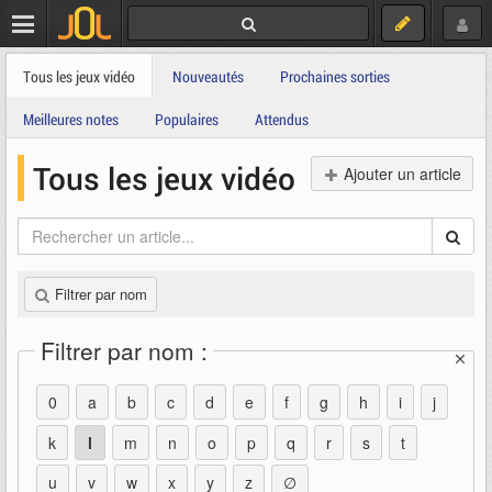
Tous les jeux vidéo
Nouveautés
Prochaines sorties
Meilleures notes
Populaires
Attendus
Tous les jeux vidéo
Ajouter un article
Filtrer par nom
Filtrer par nom :
0
a
b
c
d
e
f
g
h
i
j
k
l
m
n
o
p
q
r
s
t
u
v
w
x
y
z
∅