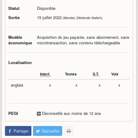
Statut
Disponible
Sortie
15 juillet 2022
(Monde) (Nintendo Switch)
Modèle
Acquisition du jeu payante, sans abonnement, sans
économique
microtransaction, sans contenu téléchargeable
Localisation
Interf.
Textes
S.T.
Voix
anglais
x
x
x
x
PEGI
Déconseillé aux moins de 12 ans
Partager
Gazouiller