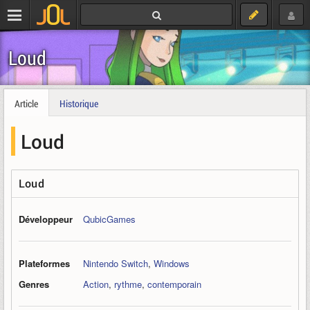
Loud
Article
Historique
Loud
Loud
Développeur
QubicGames
Plateformes
Nintendo Switch
,
Windows
Genres
Action
,
rythme
,
contemporain