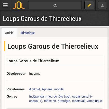
Loups Garous de Thiercelieux
Article
Historique
Loups Garous de Thiercelieux
Loups Garous de Thiercelieux
Développeur
Inconnu
Plateformes
Android
,
Appareil mobile
Genres
Indépendant
,
jeu de rôle (rpg)
,
occasionnel («
casual »)
,
réflexion
,
stratégie
,
médiéval
,
vampirique