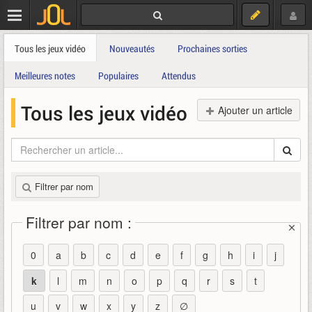
Tous les jeux vidéo
Nouveautés
Prochaines sorties
Meilleures notes
Populaires
Attendus
Tous les jeux vidéo
Ajouter un article
Filtrer par nom
Filtrer par nom :
0
a
b
c
d
e
f
g
h
i
j
k
l
m
n
o
p
q
r
s
t
u
v
w
x
y
z
∅