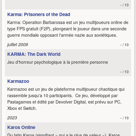
-
/ 10
Karma: Prisoners of the Dead
Karma: Operation Barbarossa est un jeu multijoueurs online de
type FPS gratuit (F2P), plongeant le joueur dans une seconde
guerre mondiale opposant l'armée nazie aux soviétiques.
juillet 2009
-
/ 10
KARMA: The Dark World
Jeu d'horreur psychologique à la première personne
-
/ 10
Karmazoo
Karmazoo est un jeu de plateforme multijoueur chaotique qui
rassemble jusqu'a 10 participants. Ce jeu, développé par
Pastagames et édité par Devolver Digital, est prévu sur PC,
Xbox et Switch.
2023
-
/ 10
Karos Online
Du latin Karos (signifiant « qui a le plus de valeur »), Karos