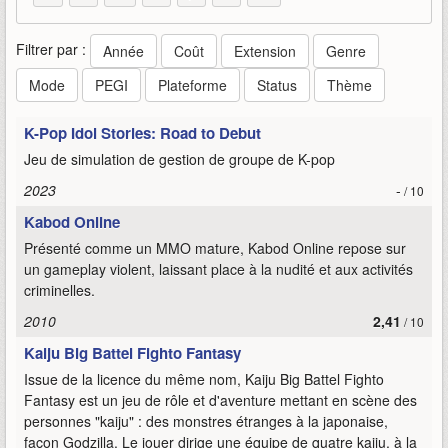
Filtrer par :
Année
Coût
Extension
Genre
Mode
PEGI
Plateforme
Status
Thème
K-Pop Idol Stories: Road to Debut
Jeu de simulation de gestion de groupe de K-pop
2023
-
/ 10
Kabod Online
Présenté comme un MMO mature, Kabod Online repose sur
un gameplay violent, laissant place à la nudité et aux activités
criminelles.
2010
2,41
/ 10
Kaiju Big Battel Fighto Fantasy
Issue de la licence du même nom, Kaiju Big Battel Fighto
Fantasy est un jeu de rôle et d'aventure mettant en scène des
personnes "kaiju" : des monstres étranges à la japonaise,
façon Godzilla. Le jouer dirige une équipe de quatre kaiju, à la