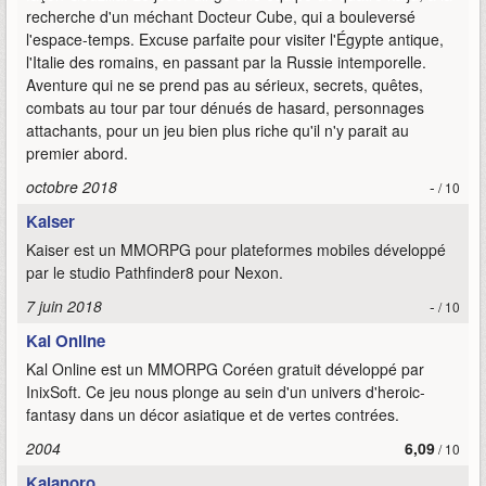
recherche d'un méchant Docteur Cube, qui a bouleversé
l'espace-temps. Excuse parfaite pour visiter l'Égypte antique,
l'Italie des romains, en passant par la Russie intemporelle.
Aventure qui ne se prend pas au sérieux, secrets, quêtes,
combats au tour par tour dénués de hasard, personnages
attachants, pour un jeu bien plus riche qu'il n'y parait au
premier abord.
octobre 2018
-
/ 10
Kaiser
Kaiser est un MMORPG pour plateformes mobiles développé
par le studio Pathfinder8 pour Nexon.
7 juin 2018
-
/ 10
Kal Online
Kal Online est un MMORPG Coréen gratuit développé par
InixSoft. Ce jeu nous plonge au sein d'un univers d'heroic-
fantasy dans un décor asiatique et de vertes contrées.
2004
6,09
/ 10
Kalanoro