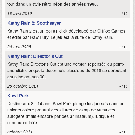
tout dans un style rétro-néon des années 1980.
18 avril 2019
-
/ 10
Kathy Rain 2: Soothsayer
Kathy Rain 2 est un point'n'click développé par Clifftop Games
et édité par Raw Fury. Le jeu est la suite de Kathy Rain.
20 mai 2025
-
/ 10
Kathy Rain: Director's Cut
Kathy Rain: Director's Cut est une version repensée du point-
and-click d'enquête désormais classique de 2016 se déroulant
dans les années 90.
26 octobre 2021
-
/ 10
Kawi Park
Destiné aux 8 - 14 ans, Kawi Park plonge les joueurs dans un
univers coloré prenant des allures de camp de vacances
autogéré (mais encadré par des animateurs), ludique et
communautaire.
octobre 2011
-
/ 10