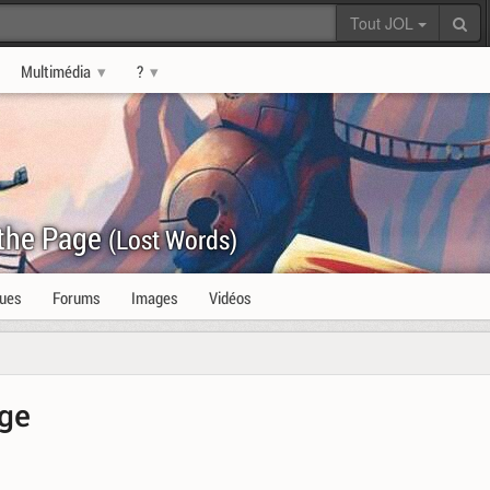
Tout JOL
Multimédia
?
 the Page
(Lost Words)
ques
Forums
Images
Vidéos
age