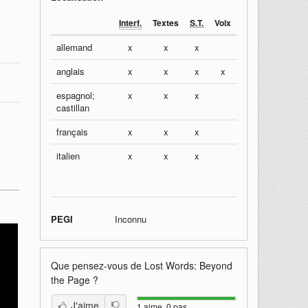
Interf.
Textes
S.T.
Voix
allemand
x
x
x
anglais
x
x
x
x
espagnol;
x
x
x
castillan
français
x
x
x
italien
x
x
x
PEGI
Inconnu
Que pensez-vous de
Lost Words: Beyond
the Page
?
J'aime
1 aime, 0 pas.