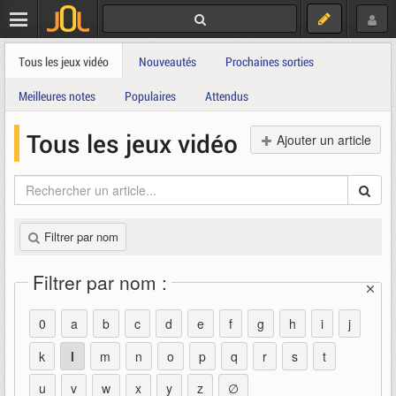
Tous les jeux vidéo
Nouveautés
Prochaines sorties
Meilleures notes
Populaires
Attendus
Tous les jeux vidéo
Ajouter un article
Filtrer par nom
Filtrer par nom :
0
a
b
c
d
e
f
g
h
i
j
k
l
m
n
o
p
q
r
s
t
u
v
w
x
y
z
∅