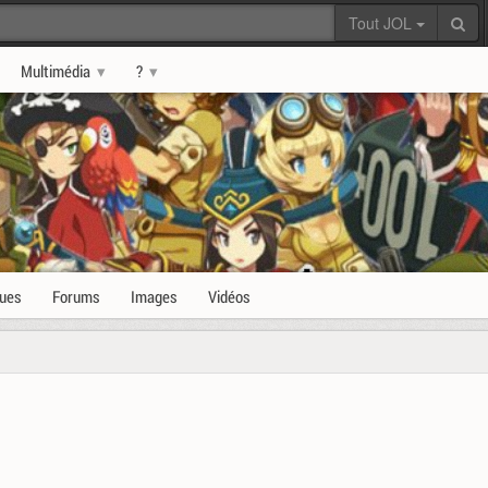
Tout JOL
Multimédia
?
ques
Forums
Images
Vidéos