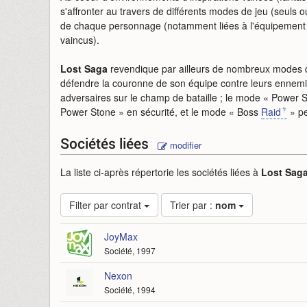
s'affronter au travers de différents modes de jeu (seuls o
de chaque personnage (notamment liées à l'équipement d
vaincus).
Lost Saga
revendique par ailleurs de nombreux modes de
défendre la couronne de son équipe contre leurs ennemis
adversaires sur le champ de bataille ; le mode « Power S
Power Stone » en sécurité, et le mode « Boss
Raid
» pe
Sociétés liées
modifier
La liste ci-après répertorie les sociétés liées à
Lost Sag
Filter par contrat
Trier par :
nom
JoyMax
Société, 1997
Nexon
Société, 1994