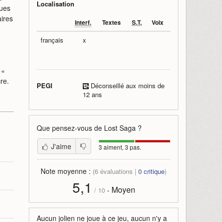
Localisation
ques
ires
Interf.
Textes
S.T.
Voix
français
x
 «
re.
PEGI
Déconseillé aux moins de
12 ans
Que pensez-vous de
Lost Saga
?
J'aime
3 aiment, 3 pas.
Note moyenne :
(
6
évaluations |
0
critique
)
5,1
Moyen
-
/
10
Aucun jolien ne joue à ce jeu, aucun n'y a