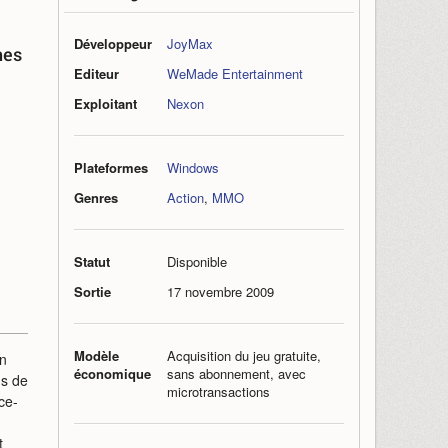
Développeur
JoyMax
hes
Editeur
WeMade Entertainment
Exploitant
Nexon
Plateformes
Windows
Genres
Action
,
MMO
Statut
Disponible
Sortie
17 novembre 2009
Modèle
Acquisition du jeu gratuite,
n
économique
sans abonnement, avec
us de
microtransactions
ce-
t