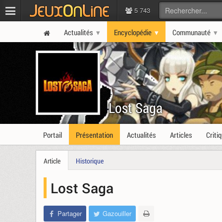
5 743
Actualités
Encyclopédie
Communauté
Lost Saga
Portail
Présentation
Actualités
Articles
Criti
Article
Historique
Lost Saga
Partager
Gazouiller