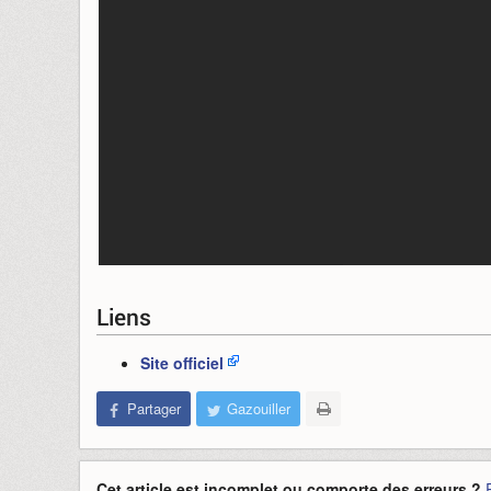
Liens
Site officiel
Partager
Gazouiller
Cet article est incomplet ou comporte des erreurs ?