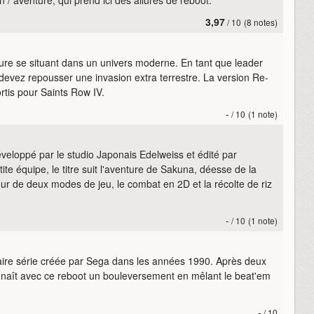
3,97
/ 10
(8 notes)
ture se situant dans un univers moderne. En tant que leader
evez repousser une invasion extra terrestre. La version Re-
rtis pour Saints Row IV.
-
/ 10
(1 note)
veloppé par le studio Japonais Edelweiss et édité par
e équipe, le titre suit l'aventure de Sakuna, déesse de la
autour de deux modes de jeu, le combat en 2D et la récolte de riz
-
/ 10
(1 note)
aire série créée par Sega dans les années 1990. Après deux
nnaît avec ce reboot un bouleversement en mêlant le beat'em
-
/ 10