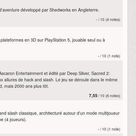
t d'aventure développé par Shedworks en Angleterre.
-
/ 10
(4 notes)
plateformes en 3D sur PlayStation 5, jouable seul ou à
-
/ 10
(1 note)
scaron Entertainment et édité par Deep Silver, Sacred 2:
aux allures de hack and slash. Le jeu se déroule dans le même
d, mais 2000 ans plus tôt.
7,55
/ 10
(6 notes)
d slash classique, architecturé autour d'un mode multijoueur
ne (4 joueurs).
-
/ 10
(1 note)