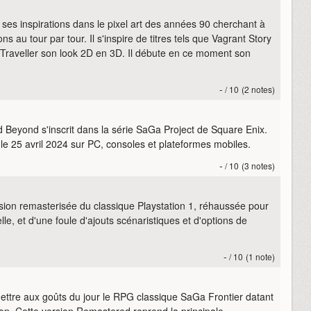
ses inspirations dans le pixel art des années 90 cherchant à
 au tour par tour. Il s'inspire de titres tels que Vagrant Story
Traveller son look 2D en 3D. Il débute en ce moment son
-
/ 10
(2 notes)
 Beyond s'inscrit dans la série SaGa Project de Square Enix.
e 25 avril 2024 sur PC, consoles et plateformes mobiles.
-
/ 10
(3 notes)
sion remasterisée du classique Playstation 1, réhaussée pour
le, et d'une foule d'ajouts scénaristiques et d'options de
-
/ 10
(1 note)
tre aux goûts du jour le RPG classique SaGa Frontier datant
ion. Cette version Remastered reprend la principale