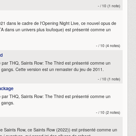
-
/ 10
(1 note)
 dans le cadre de l'Opening Night Live, ce nouvel opus de
GTA dans un univers plus loufoque) est présenté comme un
-
/ 10
(4 notes)
ed
ité par THQ, Saints Row: The Third est présenté comme un
s gangs. Cette version est un remaster du jeu de 2011.
-
/ 10
(1 note)
Package
ité par THQ, Saints Row: The Third est présenté comme un
s gangs.
-
/ 10
(2 notes)
ale Saints Row, ce Saints Row (2022)) est présenté comme un
n / aventure, qui prend ici des allures de reboot.