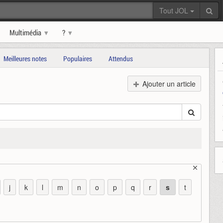
Tout JOL
Multimédia
?
Meilleures notes
Populaires
Attendus
Ajouter un article
j
k
l
m
n
o
p
q
r
s
t