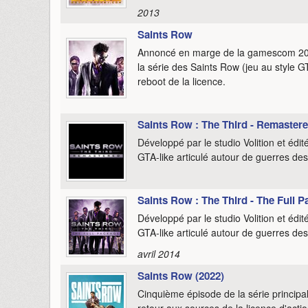
2013
Saints Row
Annoncé en marge de la gamescom 2021
la série des Saints Row (jeu au style 
reboot de la licence.
Saints Row : The Third - Remaster
Développé par le studio Volition et éd
GTA-like articulé autour de guerres de
Saints Row : The Third - The Full 
Développé par le studio Volition et éd
GTA-like articulé autour de guerres de
avril 2014
Saints Row (2022)
Cinquième épisode de la série princip
retour aux sources de la licence d'actio