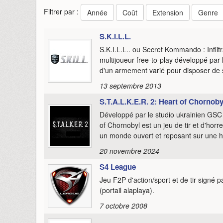
Filtrer par :
Année
Coût
Extension
Genre
S.K.I.L.L.
S.K.I.L.L.. ou Secret Kommando : Infiltr
multijoueur free-to-play développé par
d'un armement varié pour disposer de 
13 septembre 2013
S.T.A.L.K.E.R. 2: Heart of Chornoby
Développé par le studio ukrainien GSC
of Chornobyl est un jeu de tir et d'ho
un monde ouvert et reposant sur une his
20 novembre 2024
S4 League
Jeu F2P d'action/sport et de tir signé 
(portail alaplaya).
7 octobre 2008