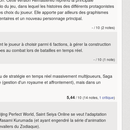
o du jeu, dans lequel les histoires des différents protagonistes
des choix du joueur. Elle apporte par ailleurs des graphismes
entaires et un nouveau personnage principal.
-
/ 10
(2 notes)
e joueur à choisir parmi 6 factions, à gérer la construction
s au combat lors de batailles en temps réel.
-
/ 10
(1 note)
de stratégie en temps réel massivement multijoueurs, Saga
e (gestion d'un royaume et affrontement), mais dans un
5,44
/ 10
(14 notes,
1 critique
)
ijing Perfect World, Saint Seiya Online se veut l'adaptation
ami Kurumada (et ayant engendré la série d'animation
evaliers du Zodiaque).