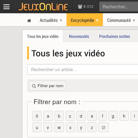
8 012
Actualités
Encyclopédie
Communauté
Tous les jeux vidéo
Nouveautés
Prochaines sorties
Tous les jeux vidéo
Filtrer par nom
Filtrer par nom :
0
a
b
c
d
e
f
g
h
i
u
v
w
x
y
z
∅