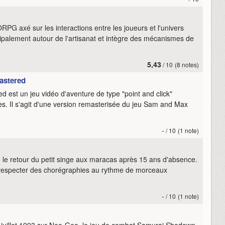
PG axé sur les interactions entre les joueurs et l'univers
incipalement autour de l'artisanat et intègre des mécanismes de
5,43
/ 10
(8 notes)
astered
st un jeu vidéo d'aventure de type "point and click"
. Il s'agit d'une version remasterisée du jeu Sam and Max
-
/ 10
(1 note)
e retour du petit singe aux maracas après 15 ans d'absence.
respecter des chorégraphies au rythme de morceaux
-
/ 10
(1 note)
7 juillet 1993 sur Neo-Geo, le jeu de combat Samurai Shodown