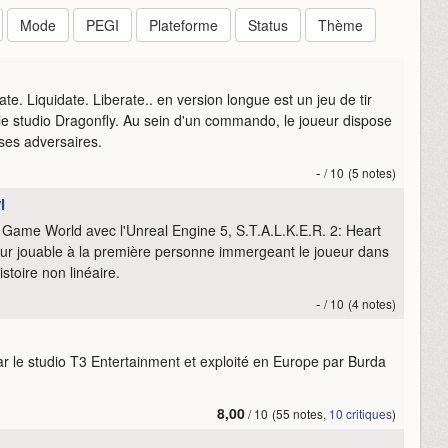
Mode
PEGI
Plateforme
Status
Thème
ate. Liquidate. Liberate.. en version longue est un jeu de tir
 le studio Dragonfly. Au sein d'un commando, le joueur dispose
ses adversaires.
-
/ 10
(5 notes)
l
 Game World avec l'Unreal Engine 5, S.T.A.L.K.E.R. 2: Heart
rreur jouable à la première personne immergeant le joueur dans
toire non linéaire.
-
/ 10
(4 notes)
par le studio T3 Entertainment et exploité en Europe par Burda
8,00
/ 10
(55 notes,
10 critiques
)