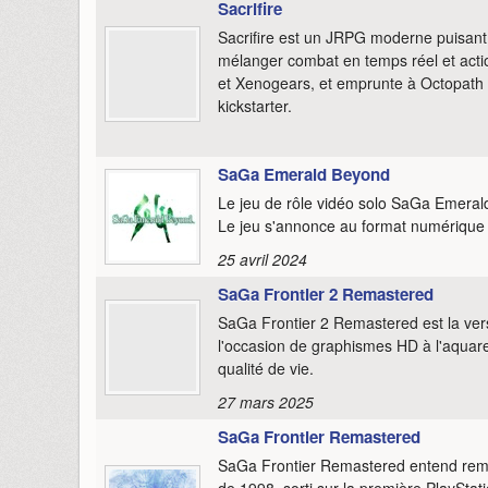
Sacrifire
Sacrifire est un JRPG moderne puisant 
mélanger combat en temps réel et actions
et Xenogears, et emprunte à Octopath 
kickstarter.
SaGa Emerald Beyond
Le jeu de rôle vidéo solo SaGa Emerald
Le jeu s'annonce au format numérique l
25 avril 2024
SaGa Frontier 2 Remastered
SaGa Frontier 2 Remastered est la ver
l'occasion de graphismes HD à l'aquarel
qualité de vie.
27 mars 2025
SaGa Frontier Remastered
SaGa Frontier Remastered entend remet
de 1998, sorti sur la première PlayStat