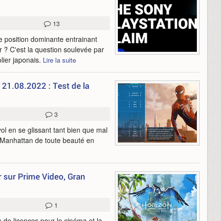
13
ne position dominante entrainant
 ? C'est la question soulevée par
olier japonais.
Lire la suite
 21.08.2022 : Test de la
3
l en se glissant tant bien que mal
 Manhattan de toute beauté en
r sur Prime Video, Gran
1
s de licences pour le cinéma et la