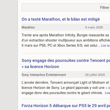
Filtre
On a testé Marathon, et le bilan est mitigé
Marathon
6 mars 2026
Trente ans après Marathon Infinity, Bungie ressuscite sa
d'un extraction shooter multijoueur aux ambitions affichée
5 mars sur PS5, PC et Xbox Series X/S, est celui...
Lire la
Sony engage des poursuites contre Tencent pou
» sa licence Horizon
Sony Interactive Entertainment
29 juillet 2025
L'année dernière, Tencent annonçait Light of Motiram et le
licence Horizon de Sony. Le géant japonais y voit une « c
engage donc des poursuites contre le géant chinois.
Lire
Forza Horizon 5 débarque sur PS5 le 29 avril p