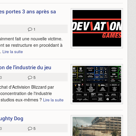
es portes 3 ans après sa
1
ainment fait une nouvelle victime.
nt se restructure en procédant à
..
Lire la suite
n de l’industrie du jeu
3
5
at d'Activision Blizzard par
oncentration de l'industrie
es studios eux-mêmes ?
Lire la suite
aughty Dog
3
5