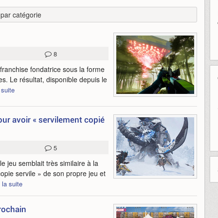
r par catégorie
8
 franchise fondatrice sous la forme
s. Le résultat, disponible depuis le
 suite
r avoir « servilement copié
5
 jeu semblait très similaire à la
opie servile » de son propre jeu et
 la suite
rochain