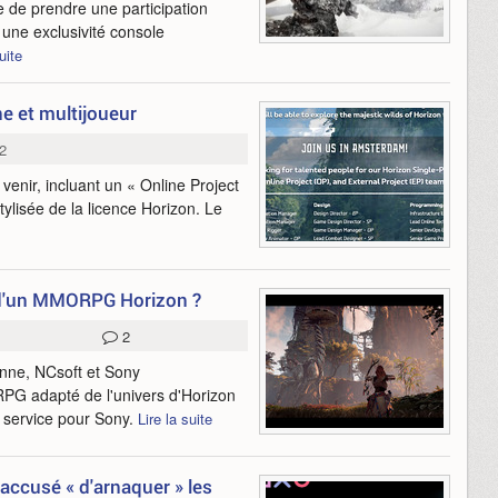
e de prendre une participation
r une exclusivité console
uite
ne et multijoueur
2
enir, incluant un « Online Project
tylisée de la licence Horizon. Le
 d'un MMORPG Horizon ?
2
enne, NCsoft et Sony
RPG adapté de l'univers d'Horizon
u service pour Sony.
Lire la suite
 accusé « d'arnaquer » les