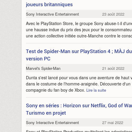
joueurs britanniques
Sony Interactive Entertainment
23 août 2022
Avec le PlayStation Store, le groupe Sony abuse-t-il d'u
une hausse indue du prix des jeux pour le consommateur
une action collective initiée outre-Manche contre le cons
Test de Spider-Man sur PlayStation 4 ; MÀJ du
version PC
Marvel's Spider-Man
21 août 2022
Dunta s'est lancé pour vous dans une aventure de haut vo
dans le costume de l'homme-araignée. Découverte d'un
compagnie du fan boy de Xbox.
Lire la suite
Sony en séries : Horizon sur Netflix, God of Wa
Turismo en projet
Sony Interactive Entertainment
27 mai 2022
Sony et PlayStation Production multiplient les adaptation