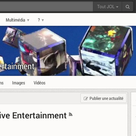
Tout JOL
Multimédia
?
ertainment
ms
Images
Vidéos
Publier une actualité
tive Entertainment