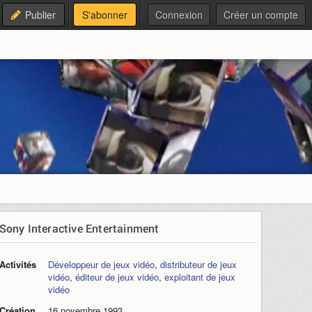
Publier
S'abonner
Connexion
Créer un compte
Sony Interactive Entertainment
Activités
Développeur de jeux vidéo
,
distributeur de jeux
vidéo
,
éditeur de jeux vidéo
,
exploitant de jeux
vidéo
Création
16 novembre 1993