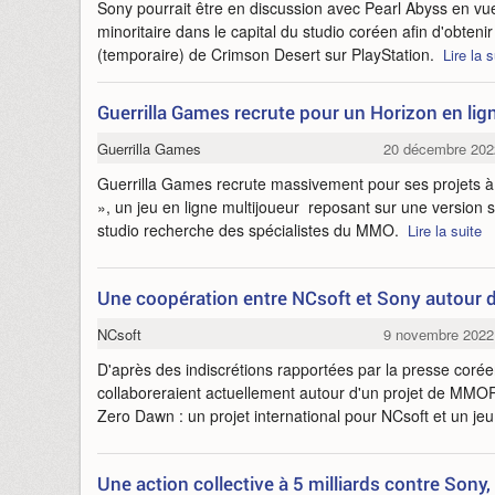
Sony pourrait être en discussion avec Pearl Abyss en vu
minoritaire dans le capital du studio coréen afin d'obteni
(temporaire) de Crimson Desert sur PlayStation.
Lire la s
Guerrilla Games recrute pour un Horizon en lig
Guerrilla Games
20 décembre 202
Guerrilla Games recrute massivement pour ses projets à v
», un jeu en ligne multijoueur reposant sur une version s
studio recherche des spécialistes du MMO.
Lire la suite
Une coopération entre NCsoft et Sony autour
NCsoft
9 novembre 2022
D'après des indiscrétions rapportées par la presse coré
collaboreraient actuellement autour d'un projet de MMO
Zero Dawn : un projet international pour NCsoft et un je
Une action collective à 5 milliards contre Sony,