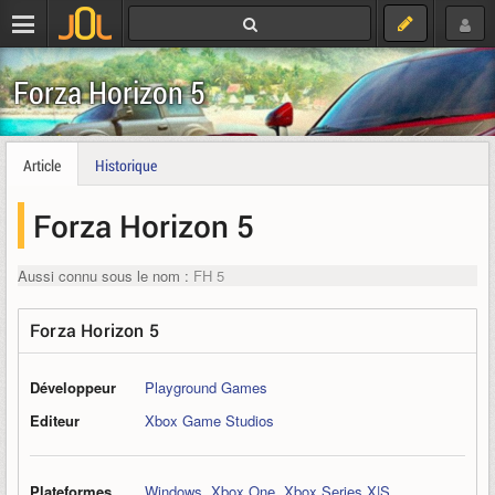
Forza Horizon 5
Article
Historique
Forza Horizon 5
Aussi connu sous le nom :
FH 5
Forza Horizon 5
Développeur
Playground Games
Editeur
Xbox Game Studios
Plateformes
Windows
,
Xbox One
,
Xbox Series X|S