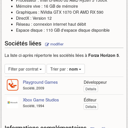
Processeur : Intel i5-8400 ou AMD Ryzen 5 1500X
Mémoire vive : 16 GB de mémoire
Graphiques : NVidia GTX 1070 OR AMD RX 590
DirectX : Version 12
Réseau : connexion internet haut débit
Espace disque : 110 GB d'espace disque disponible
Sociétés liées
modifier
La liste ci-après répertorie les sociétés liées à
Forza Horizon 5
.
Filter par contrat
Trier par :
nom
Playground Games
Développeur
Société, 2009
Détails
Xbox Game Studios
Éditeur
Société, 1994
Détails
Informations complémentaires