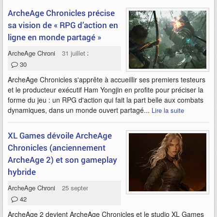
ArcheAge Chronicles précise
sa vision de « RPG d’action en
ligne en monde partagé »
ArcheAge Chronicles
31 juillet 2025
30
ArcheAge Chronicles s'apprête à accueillir ses premiers testeurs
et le producteur exécutif Ham Yongjin en profite pour préciser la
forme du jeu : un RPG d'action qui fait la part belle aux combats
dynamiques, dans un monde ouvert partagé...
Lire la suite
XL Games dévoile ArcheAge
Chronicles (anciennement
ArcheAge 2) et son gameplay
hybride
ArcheAge Chronicles
25 septembre 2024
42
ArcheAge 2 devient ArcheAge Chronicles et le studio XL Games