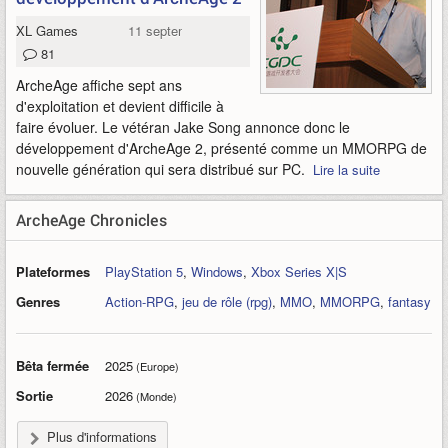
XL Games
11 septembre 2020
81
ArcheAge affiche sept ans
d'exploitation et devient difficile à
faire évoluer. Le vétéran Jake Song annonce donc le
développement d'ArcheAge 2, présenté comme un MMORPG de
nouvelle génération qui sera distribué sur PC.
Lire la suite
ArcheAge Chronicles
Plateformes
PlayStation 5
,
Windows
,
Xbox Series X|S
Genres
Action-RPG
,
jeu de rôle (rpg)
,
MMO
,
MMORPG
,
fantasy
Bêta fermée
2025
(Europe)
Sortie
2026
(Monde)
Plus d'informations