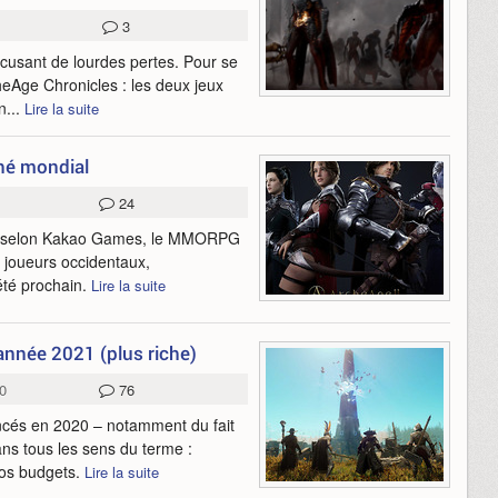
3
cusant de lourdes pertes. Pour se
eAge Chronicles : les deux jeux
n...
Lire la suite
hé mondial
24
is selon Kakao Games, le MMORPG
s joueurs occidentaux,
été prochain.
Lire la suite
nnée 2021 (plus riche)
0
76
ncés en 2020 – notamment du fait
ns tous les sens du terme :
os budgets.
Lire la suite