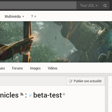
Tout JOL
Multimédia
?
s
ques
Forums
Images
Vidéos
Publier une actualité
nicles
:
beta-test