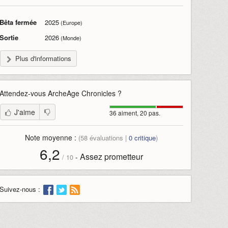
Bêta fermée
2025
(Europe)
Sortie
2026
(Monde)
Plus d'informations
Attendez-vous
ArcheAge Chronicles
?
J'aime
36 aiment, 20 pas.
Note moyenne :
(
58
évaluations |
0
critique
)
6,2
Assez prometteur
-
/
10
Suivez-nous :