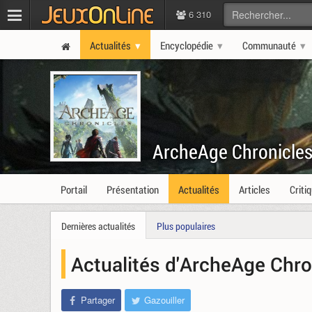
6 310
Actualités
Encyclopédie
Communauté
ArcheAge Chronicle
Portail
Présentation
Actualités
Articles
Criti
Dernières actualités
Plus populaires
Actualités d'ArcheAge Chro
Partager
Gazouiller