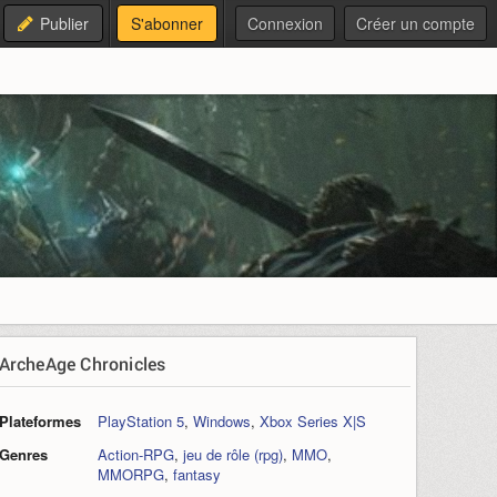
Publier
S'abonner
Connexion
Créer un compte
ArcheAge Chronicles
Plateformes
PlayStation 5
,
Windows
,
Xbox Series X|S
Genres
Action-RPG
,
jeu de rôle (rpg)
,
MMO
,
MMORPG
,
fantasy