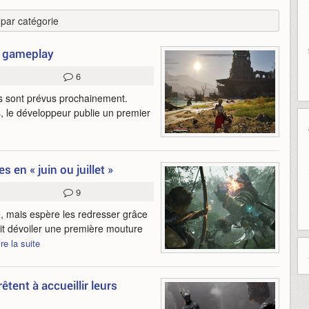
r par catégorie
n gameplay
6
ts sont prévus prochainement.
 le développeur publie un premier
en « juin ou juillet »
9
 mais espère les redresser grâce
ait dévoiler une première mouture
ire la suite
ent à accueillir leurs