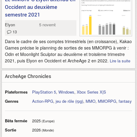
Occident au deuxième
semestre 2021
Elyon
5 novembre 2020
13
Dans le cadre de ses comptes trimestriels (en croissance), Kakao
Games précise le planning de sorties de ses MMORPG à venir :
Odin et Moonlight Sculptor au deuxième et troisième trimestre
2021, puis Elyon en Occident et ArcheAge 2 en 2022.
Lire la suite
ArcheAge Chronicles
Plateformes
PlayStation 5
,
Windows
,
Xbox Series X|S
Genres
Action-RPG
,
jeu de rôle (rpg)
,
MMO
,
MMORPG
,
fantasy
Bêta fermée
2025
(Europe)
Sortie
2026
(Monde)