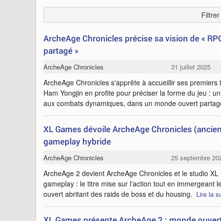
Filtre
ArcheAge Chronicles précise sa vision de « RP
partagé »
ArcheAge Chronicles
31 juillet 2025
ArcheAge Chronicles s'apprête à accueillir ses premiers t
Ham Yongjin en profite pour préciser la forme du jeu : un 
aux combats dynamiques, dans un monde ouvert partag
XL Games dévoile ArcheAge Chronicles (ancie
gameplay hybride
ArcheAge Chronicles
25 septembre 20
ArcheAge 2 devient ArcheAge Chronicles et le studio X
gameplay : le titre mise sur l'action tout en immergeant
ouvert abritant des raids de boss et du housing.
Lire la s
XL Games présente ArcheAge 2 : monde ouver