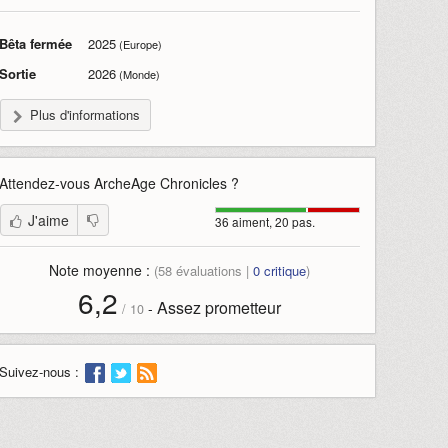
Bêta fermée
2025
(Europe)
Sortie
2026
(Monde)
Plus d'informations
Attendez-vous
ArcheAge Chronicles
?
J'aime
36 aiment, 20 pas.
Note moyenne :
(
58
évaluations |
0
critique
)
6,2
Assez prometteur
-
/
10
Suivez-nous :