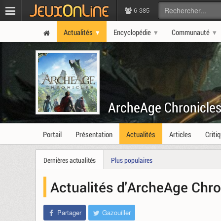
6 385
Actualités
Encyclopédie
Communauté
ArcheAge Chronicle
Portail
Présentation
Actualités
Articles
Criti
Dernières actualités
Plus populaires
Actualités d'ArcheAge Chro
Partager
Gazouiller