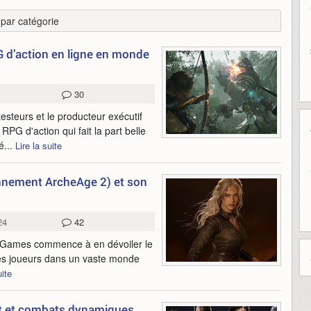
r par catégorie
G d’action en ligne en monde
30
esteurs et le producteur exécutif
RPG d'action qui fait la part belle
é...
Lire la suite
nnement ArcheAge 2) et son
24
42
L Games commence à en dévoiler le
 les joueurs dans un vaste monde
uite
t et combats dynamiques