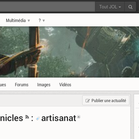
Tout JOL
Multimédia
?
s
ques
Forums
Images
Vidéos
Publier une actualité
nicles
:
artisanat