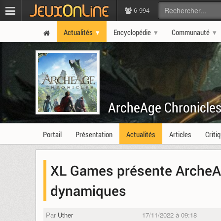
6 994
Actualités
Encyclopédie
Communauté
ArcheAge Chronicle
Portail
Présentation
Actualités
Articles
Criti
XL Games présente ArcheAg
dynamiques
Par
Uther
17/11/2022 à 09:18