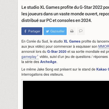
Le studio XL Games profite du G-Star 2022 
les joueurs dans un vaste monde ouvert, repos
distribué sur PC et consoles en 2024.
Partager
Gazouiller
En Corée du Sud, le studio
XL Games
profite du lancem
aux jeux vidéo) pour commencer à esquisser son
MMOR
annoncé lors du
G-Star 2020
et sa sortie mondiale est p
gameplay
vidéo, suivi d’un jeu de questions / réponses
la série des
ArcheAge
.
Le même Jake Song est présent sur le stand de
Kakao 
interrogations des visiteurs.