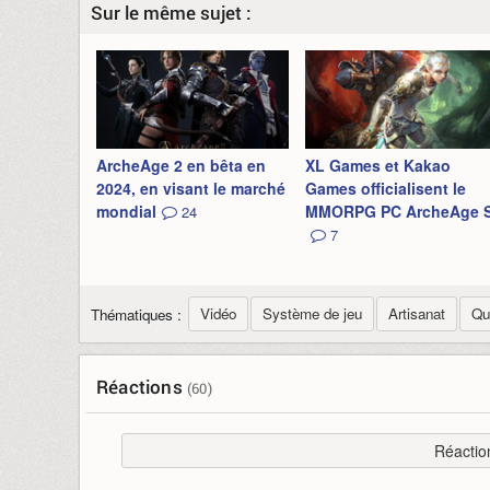
Sur le même sujet :
ArcheAge 2 en bêta en
XL Games et Kakao
2024, en visant le marché
Games officialisent le
mondial
MMORPG PC ArcheAge 
24
7
Vidéo
Système de jeu
Artisanat
Qu
Thématiques :
Réactions
(60)
Réactio