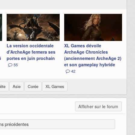
La version occidentale
XL Games dévoile
d'ArcheAge fermera ses
ArcheAge Chronicles
S
portes en juin prochain
(anciennement ArcheAge 2)
et son gameplay hybride
55
42
ête
Asie
Corée
XL Games
Afficher sur le forum
ns précédentes