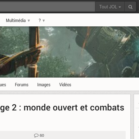
Tout JOL
Multimédia
?
s
ques
Forums
Images
Vidéos
e 2 : monde ouvert et combats
60