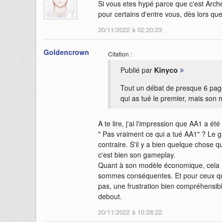
Si vous etes hypé parce que c'est Arche
pour certains d'entre vous, dès lors qu
20/11/2022 à 02:20:23
Goldencrown
Citation :
Publié par
Kinyco
Tout un débat de presque 6 page
qui as tué le premier, mais so
A te lire, j'ai l'impression que AA1 a ét
" Pas vraiment ce qui a tué AA1" ? Le g
contraire. S'il y a bien quelque chose qu
c'est bien son gameplay.
Quant à son modèle économique, cela ne
sommes conséquentes. Et pour ceux qui
pas, une frustration bien compréhensibl
debout.
20/11/2022 à 10:28:22