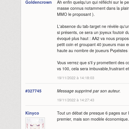
Goldencrown
Ah enfin quelqu'un qui réfléchi sur le 
masse connus notamment dans la plaine 
MMO le proposant ).
L'absence du tab-target ne révèle qu'
si présents, ce sera un joyeux foutoir d
évoqué plus haut : AA2 va nous propo
petit coin et groupant 40 joueurs max en
haute au nombre de joueurs Pvpéistes s
Vous verrez que s'il y promettent des
vs 100, cela sera imbuvable,frustrant et
19/11/2022 à 14:18:03
#327745
Message supprimé par son auteur.
19/11/2022 à 14:27:43
Kinyco
Tout un débat de presque 6 pages sur le
premier, mais son modèle économique.