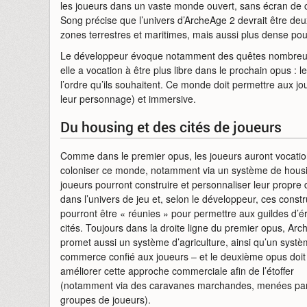
les joueurs dans un vaste monde ouvert, sans écran de
Song précise que l’univers d’ArcheAge 2 devrait être deu
zones terrestres et maritimes, mais aussi plus dense pour
Le développeur évoque notamment des quêtes nombreuses 
elle a vocation à être plus libre dans le prochain opus : l
l’ordre qu’ils souhaitent. Ce monde doit permettre aux jo
leur personnage) et immersive.
Du housing et des cités de joueurs
Comme dans le premier opus, les joueurs auront vocatio
coloniser ce monde, notamment via un système de housi
joueurs pourront construire et personnaliser leur propr
dans l’univers de jeu et, selon le développeur, ces constr
pourront être « réunies » pour permettre aux guildes d’é
cités. Toujours dans la droite ligne du premier opus, Ar
promet aussi un système d’agriculture, ainsi qu’un syst
commerce confié aux joueurs – et le deuxième opus doit
améliorer cette approche commerciale afin de l’étoffer
(notamment via des caravanes marchandes, menées pa
groupes de joueurs).