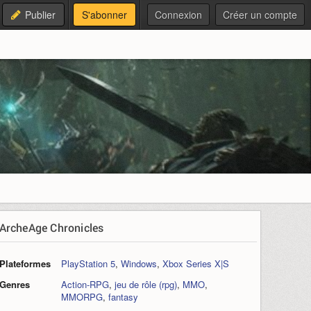
Publier
S'abonner
Connexion
Créer un compte
ArcheAge Chronicles
Plateformes
PlayStation 5
,
Windows
,
Xbox Series X|S
Genres
Action-RPG
,
jeu de rôle (rpg)
,
MMO
,
MMORPG
,
fantasy