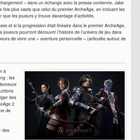
 chargement – dans un échange avec la presse coréenne, Jake
x fois plus vaste que celui du premier ArcheAge, en incluant les
 que les joueurs y trouve davantage d’activités.
et si la progression était linéaire dans le premier ArcheAge,
es joueurs pourront découvrir l’histoire de l’univers de jeu dans
ueurs de vivre une « aventure personnelle » (articulée autour de
n à
ng : les
e demeure
uctions
riger des
cheAge 2
ème de
r des