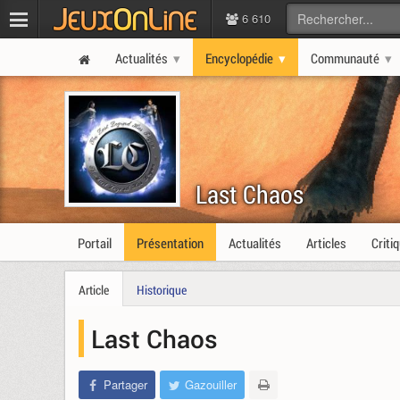
6 610
Actualités
Encyclopédie
Communauté
Last Chaos
Portail
Présentation
Actualités
Articles
Criti
Article
Historique
Last Chaos
Partager
Gazouiller