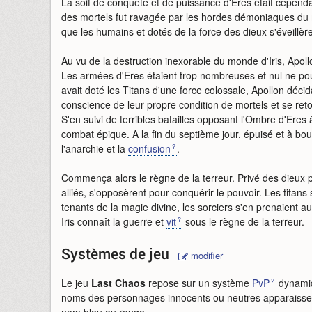
La soif de conquête et de puissance d'Eres était cependan
des mortels fut ravagée par les hordes démoniaques du m
que les humains et dotés de la force des dieux s'éveillèren
Au vu de la destruction inexorable du monde d'Iris, Apoll
Les armées d'Eres étaient trop nombreuses et nul ne pou
avait doté les Titans d'une force colossale, Apollon décida d
conscience de leur propre condition de mortels et se reto
S'en suivi de terribles batailles opposant l'Ombre d'Eres 
combat épique. A la fin du septième jour, épuisé et à bout
l'anarchie et la
confusion
.
Commença alors le règne de la terreur. Privé des dieux p
alliés, s'opposèrent pour conquérir le pouvoir. Les titans
tenants de la magie divine, les sorciers s'en prenaient 
Iris connaît la guerre et
vit
sous le règne de la terreur.
Systèmes de jeu
modifier
Le jeu
Last Chaos
repose sur un système
PvP
dynamiq
noms des personnages innocents ou neutres apparaissen