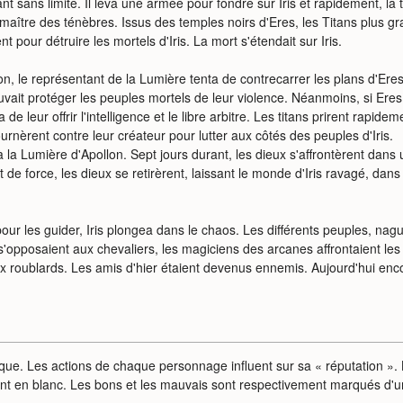
t sans limite. Il leva une armée pour fondre sur Iris et rapidement, la 
aître des ténèbres. Issus des temples noirs d'Eres, les Titans plus g
t pour détruire les mortels d'Iris. La mort s'étendait sur Iris.
on, le représentant de la Lumière tenta de contrecarrer les plans d'Eres
vait protéger les peuples mortels de leur violence. Néanmoins, si Eres
e leur offrir l'intelligence et le libre arbitre. Les titans prirent rapidem
urnèrent contre leur créateur pour lutter aux côtés des peuples d'Iris.
à la Lumière d'Apollon. Sept jours durant, les dieux s'affrontèrent dans 
 de force, les dieux se retirèrent, laissant le monde d'Iris ravagé, dans
our les guider, Iris plongea dans le chaos. Les différents peuples, nag
 s'opposaient aux chevaliers, les magiciens des arcanes affrontaient les
aux roublards. Les amis d'hier étaient devenus ennemis. Aujourd'hui enc
ue. Les actions de chaque personnage influent sur sa « réputation ».
t en blanc. Les bons et les mauvais sont respectivement marqués d'u