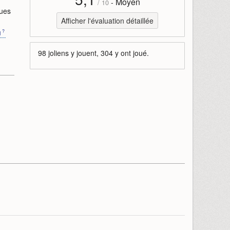
Moyen
-
/
10
ques
Afficher l'évaluation détaillée
u
98 joliens y jouent, 304 y ont joué.