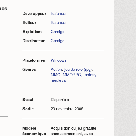
aos
Développeur
Barunson
Editeur
Barunson
Exploitant
Gamigo
Distributeur
Gamigo
Plateformes
Windows
Genres
Action
,
jeu de rôle (rpg)
,
MMO
,
MMORPG
,
fantasy
,
médiéval
Statut
Disponible
Sortie
20 novembre 2008
Modèle
Acquisition du jeu gratuite,
économique
sans abonnement, avec