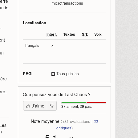
terre
microtransactions
rands
Localisation
.
Interf.
Textes
S.T.
Voix
ent
français
x
un
PEGI
Tous publics
uère
ore,
Que pensez-vous de
Last Chaos
?
J'aime
37 aiment, 29 pas.
Note moyenne :
(
81
évaluations |
22
 Les
critiques
)
n
5,1