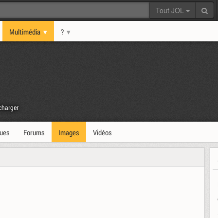
Tout JOL
Multimédia
?
charger
ques
Forums
Images
Vidéos