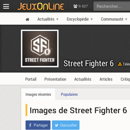
6 627
Actualités
Encyclopédie
Communauté
Street Fighter 6
Télé
Portail
Présentation
Actualités
Articles
Criti
Images récentes
Populaires
Images de Street Fighter 6
Partager
Gazouiller