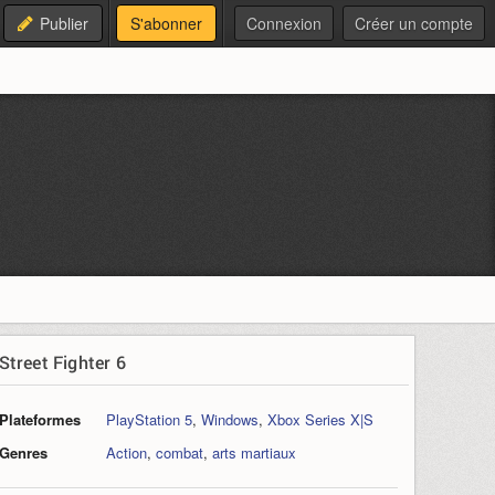
Publier
S'abonner
Connexion
Créer un compte
Street Fighter 6
Plateformes
PlayStation 5
,
Windows
,
Xbox Series X|S
Genres
Action
,
combat
,
arts martiaux