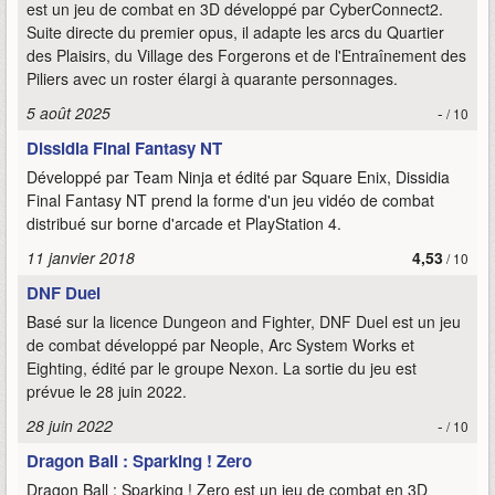
est un jeu de combat en 3D développé par CyberConnect2.
Suite directe du premier opus, il adapte les arcs du Quartier
des Plaisirs, du Village des Forgerons et de l'Entraînement des
Piliers avec un roster élargi à quarante personnages.
5 août 2025
-
/ 10
Dissidia Final Fantasy NT
Développé par Team Ninja et édité par Square Enix, Dissidia
Final Fantasy NT prend la forme d'un jeu vidéo de combat
distribué sur borne d'arcade et PlayStation 4.
11 janvier 2018
4,53
/ 10
DNF Duel
Basé sur la licence Dungeon and Fighter, DNF Duel est un jeu
de combat développé par Neople, Arc System Works et
Eighting, édité par le groupe Nexon. La sortie du jeu est
prévue le 28 juin 2022.
28 juin 2022
-
/ 10
Dragon Ball : Sparking ! Zero
Dragon Ball : Sparking ! Zero est un jeu de combat en 3D