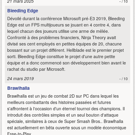
21 mars 2025
-
/ 10
Bleeding Edge
Dévoilé durant la conférence Microsoft pré-E3 2019, Bleeding
Edge est un FPS multijoueurs se jouant en 4 contre 4, dans
lequel chacun des joueurs utilise une arme de mêlée.
Confronté à des problèmes financiers, Ninja Theory avait
divisé ses cent employés en petites équipes de 20, chacune
bossant sur un projet différent. Hellblade est le premier projet
sorti. Bleeding Edge constitue le projet d'une autre petite
équipe et a donc commencé son développement bien avant le
rachat du studio par Microsoft.
24 mars 2019
-
/ 10
Brawlhalla
Brawlhalla est un jeu de combat 2D sur PC dans lequel les
meilleurs combattants des histoires passées et futures
s'affrontent à l'occasion d'un éternel tournoi des champions. Il
introduit des contrôles simples et un seul bouton d'attaque
spéciale, similaires à ceux de Super Smash Bros.. Brawlhalla
est actuellement en bêta ouverte sous un modèle économique
Free-to-Play