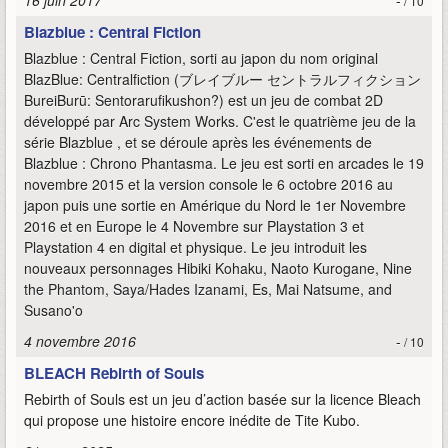
16 juin 2017
-
/ 10
Blazblue : Central Fiction
Blazblue : Central Fiction, sorti au japon du nom original
BlazBlue: Centralfiction (ブレイブルー セントラルフィクション
BureiBurū: Sentorarufikushon?) est un jeu de combat 2D
développé par Arc System Works. C'est le quatrième jeu de la
série Blazblue , et se déroule après les événements de
Blazblue : Chrono Phantasma. Le jeu est sorti en arcades le 19
novembre 2015 et la version console le 6 octobre 2016 au
japon puis une sortie en Amérique du Nord le 1er Novembre
2016 et en Europe le 4 Novembre sur Playstation 3 et
Playstation 4 en digital et physique. Le jeu introduit les
nouveaux personnages Hibiki Kohaku, Naoto Kurogane, Nine
the Phantom, Saya/Hades Izanami, Es, Mai Natsume, and
Susano'o
4 novembre 2016
-
/ 10
BLEACH Rebirth of Souls
Rebirth of Souls est un jeu d’action basée sur la licence Bleach
qui propose une histoire encore inédite de Tite Kubo.