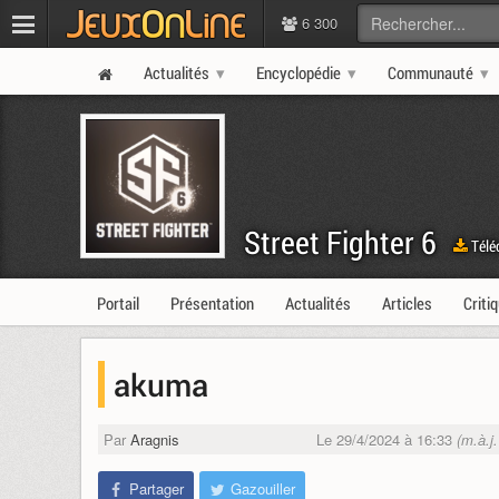
6 300
Actualités
Encyclopédie
Communauté
Street Fighter 6
Télé
Portail
Présentation
Actualités
Articles
Criti
akuma
Par
Aragnis
Le 29/4/2024 à 16:33
(m.à.j
Partager
Gazouiller