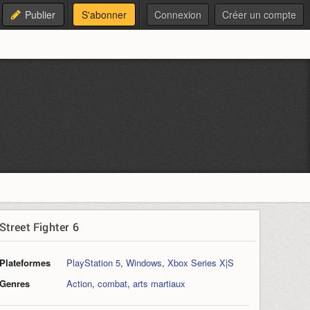
Publier
S'abonner
Connexion
Créer un compte
Street Fighter 6
Plateformes
PlayStation 5
,
Windows
,
Xbox Series X|S
Genres
Action
,
combat
,
arts martiaux