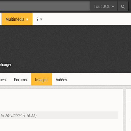
Tout JOL
Multimédia
?
charger
ques
Forums
Images
Vidéos
. le 29/4/2024 à 16:33)