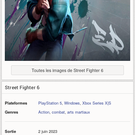
Toutes les images de Street Fighter 6
Street Fighter 6
Plateformes
PlayStation 5
,
Windows
,
Xbox Series X|S
Genres
Action
,
combat
,
arts martiaux
Sortie
2 juin 2023