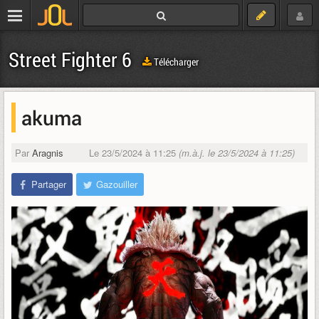
Street Fighter 6
Télécharger
akuma
Par
Aragnis
Le 23/5/2024 à 11:25
(m.à.j. le 23/5/2024 à 11:25)
Partager
Gazouiller