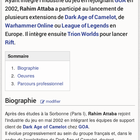
Ayant intégré l'industrie du jeu en rejoignant
GOA
en
2002,
Rahim Attaba
a participé au lancement de
plusieurs extensions de
Dark Age of Camelot
, de
Warhammer Online
ou
League of Legends
en
Europe. Il intègre ensuite
Trion Worlds
pour lancer
Rift
.
Sommaire
Biographie
Oeuvres
Parcours professionnel
Biographie
modifier
Après des études à la Sorbonne (Paris I),
Rahim Attaba
rejoint
l'industrie du jeu en mai 2002 en intégrant les équipes de support
client de
Dark Age of Camelot
chez
GOA
.
Il évolue progressivement au sein du groupe français et, dans le
cadre de l'exploitation de Dark Age of Camelot, devient