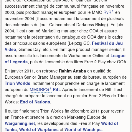
successivement chargé de communauté française en novembre
2003, puis product manager européen pour le MMO
RvR
en
novembre 2004 (il assure notamment le lancement de plusieurs
des extensions du jeu - Catacombs et Darkness Rising). En juin
2004, il est nommé Marketing manager chez GOA et assure
notamment la présentation du catalogue de GOA dans le cadre
des principaux salons européens (Leipzig GC,
Festival du Jeu
Vidéo
, Games Day, etc.). En tant que product manager senior, il
assure ensuite les lancements de Warhammer Online et
League
of Legends
, puis de l'ensemble des titres Free 2 Play chez GOA.
En janvier 2011, on retrouve
Rahim Attaba
en qualité de
European Senior Brand Manager au sein du bureau européen de
Trion Worlds
, notamment pour prendre en charge le lancement
européen du
MMORPG
Rift
. Après le lancement de Rift, il est
chargé de préparer le lancement du premier Free 2 Play de Trion
Worlds:
End of Nations
.
Il quitte finalement Trion Worlds fin décembre 2011 pour revenir
en France et prendre la direction Marketing Europe de
Wargaming.net
, les développeurs des Free 2 Play
World of
Tanks
,
World of Warplanes
et
World of Warships
.