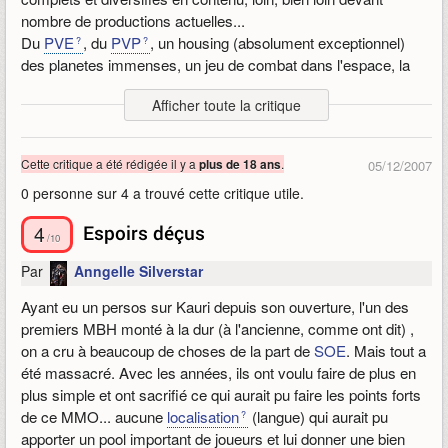
beaucoup de joueurs qui préférèrent simplement arrêter le jeu.
du jeu, de la façon dont je l'ai ressenti. J'ai malgré tout essayé
nombre de productions actuelles...
Ce patch fût mal accueilli par la communauté des joueurs,
de rester le plus objectif possible.
Du
PVE
, du
PVP
, un housing (absolument exceptionnel)
mais il permit néanmoins de rectifier SWG et de repartir sur de
Publié le 10/11/2009 22:27, modifié le 10/11/2009 22:53
des planetes immenses, un jeu de combat dans l'espace, la
bonnes bases.
possibilité pour les joueurs de créer leurs propres « events »
Afficher toute la critique
avec des moyens énormes à leur disposition...
Malgré ce patch, de gros déséquilibres persistaient toujours en
PvP comme en PvE, les Jedis étant avantagés.
Une référence.
Cette critique a été rédigée il y a
.
plus de 18 ans
05/12/2007
Publié le 06/12/2007 19:24, modifié le 07/12/2007 19:59
Un autre gros patch fût annoncé, le NGE pour New Game
0 personne sur 4 a trouvé cette critique utile.
Enhancements, il fût mal accueilli par la communauté des
joueurs. Ce patch a amputé SWG de ce qui faisait sa
4
Espoirs déçus
/10
particularité, son système de points à investir dans des
Par
Anngelle Silverstar
classes. Le nombre de classes disponibles fût réduit à 6, la
majorité des joueurs quitta le jeu à ce moment là.
Ayant eu un persos sur Kauri depuis son ouverture, l'un des
premiers MBH monté à la dur (à l'ancienne, comme ont dit) ,
on a cru à beaucoup de choses de la part de
SOE
. Mais tout a
été massacré. Avec les années, ils ont voulu faire de plus en
plus simple et ont sacrifié ce qui aurait pu faire les points forts
de ce MMO... aucune
localisation
(langue) qui aurait pu
apporter un pool important de joueurs et lui donner une bien