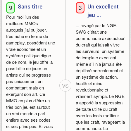
Sans titre
Un excellent
9
3
jeu ...
Pour moi l'un des
meilleurs MMOs
... ravagé par le NGE.
auxquels j'ai pu jouer,
SWG c'était une
très riche en terme de
communauté axée autour
gameplay, possédant une
du craft qui faisait vivre
vraie économie et un
les serveurs, un système
système politique digne
de template excellent,
de ce nom, le jeu offre la
même s'il n'a jamais été
possibilité de jouer un
équilibré correctement et
artiste qui ne progresse
un système de action,
pas uniquement en
health et mind
VS
combattant mais en
revolutionnaire et
exerçant son art. Ce
vraiment sympa. Le NGE
MMO en plus d'être un
a apporté la suppression
très bon jeu est surtout
de toute utilité du craft
un vrai monde a part
avec les loots meillieur
entière avec ses codes
que les craft, ravageant la
et ses principes. Si vous
communauté. Le