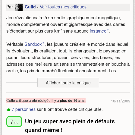
Par
Guild
-
Voir toutes mes critiques
Jeu révolutionnaire à sa sortie, graphiquement magnifique,
monde complètement ouvert et gigantesque avec des cartes
s'étendant sur plusieurs km² sans aucune
instance
.
Véritable
Sandbox
, les joueurs créaient le monde dans lequel
ils évoluaient, ils craftaient tout, ils changeaient le paysage en
posant leurs structures, créaient des villes, des bases, les
adresses des meilleurs artisans se transmettaient en bouche à
oreille, les prix du marché fluctuaient constamment. Les
joueurs devaient trouver les meilleures ressources pour
Afficher toute la critique
crafter
les meilleurs équipements. La recherche des
ressources, puis la pose de harvesters pour les récolter, puis
le processus de
craft
, puis la vente, tout celà permettait
Cette critique a été rédigée il y a
.
plus de 16 ans
10/11/2009
d'avoir des classes dédiée entièrement au craft (Artisan,
7 personnes
sur 8 ont trouvé cette critique utile.
Architect
, Droid Engineer, Weaponsmith, Armorsmith, Chef... )
7
Un jeu super avec plein de défauts
Le jeu permettait de faire du
RolePlay
comme nulle part
/10
quand même !
ailleurs, grâce aux nombreuses emotes, grâce à la vie de