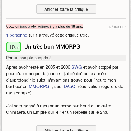
voir comment ce jeu a évolué. A voir tous les avis négatifs sur
Afficher toute la critique
le net, je m'inquiétais. Il n'en ai rien, pour moi ce jeu évolue
dans le bon sens, un peu tard hélas.
Cette critique a été rédigée il y a
.
plus de 19 ans
07/06/2007
Comme je l'ai dis précédemment, avant ce jeu était, pour moi,
1 personne
sur 1 a trouvé cette critique utile.
un jeu de « hardcore gamers » , aujourd'hui non. Il a su
contenter, à mon sens, les joueurs occasionnels comme les
10
Un très bon MMORPG
joueurs réguliers. Le contenu de quêtes et autres collections
/10
s'est étoffé et il est facile de trouver des choses a faire
Par
un compte supprimé
contrairement à nombre d'autres
MMORPG
(
WoW
sans le
Apres avoir testé en 2005 et 2006
SWG
et avoir stoppé par
citer... ).
peur d'un manque de joueurs, j'ai décidé cette année
De plus on peut désormais créer deux comptes sur le même
d'approfondir le sujet, n'ayant pas trouvé pour l'heure mon
serveur, ce qui permet de faire une profession de « craft » et
bonheur en
MMORPG
, sauf
DAoC
(réactivation réguliere de
une autre de combat, ce qui varie les plaisirs et de fait l'intérêt.
mon compte).
Non, ce jeu fait partie de ceux sur lequel je reviens très
régulièrement. Je ne trouve nul part ailleurs l'ambiance, le
J'ai commencé à monter un perso sur Kauri et un autre
charme. Je ne sais expliquer, mais les mordus comprendront
Chimaera, un Empire sur le 1er un Rebelle sur le 2nd.
ce que je veux dire.
Je ne dirais pas que c'est le meilleur MMORPG de tous les
Contrairement à ce que je pensais (retour d'anciens joueurs et
temps (ce titre ne peut être attribué en fin de compte : en
Afficher toute la critique