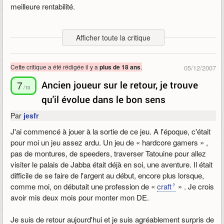
meilleure rentabilité.
Ils ont détruit une adaptation d'une génération Star wars... et
Afficher toute la critique
pourtant les richesses de ce jeu sont énormes. Mais il est trop
tard pour réparer les erreurs. SOE a pensé « argent rapide à
court terme » .
Cette critique a été rédigée il y a
.
plus de 18 ans
05/12/2007
Donc pour moi, la page
SWG
est tournée et doit l'être par tous
7
Ancien joueur sur le retour, je trouve
/10
les joueurs et fans raisonnables.
qu'il évolue dans le bon sens
Par
jesfr
Mon espoir : la seule solution reste d'attendre un éventuel
SWG 2 ou un
KOTOR Online
de
Bioware
... eux ne sont pas
J'ai commencé à jouer à la sortie de ce jeu. A l'époque, c'était
des plaisantins ou des financiers lorsqu'ils développent un jeu
pour moi un jeu assez ardu. Un jeu de « hardcore gamers » ,
et sont en général des perfectionnistes !
pas de montures, de speeders, traverser Tatouine pour allez
visiter le palais de Jabba était déjà en soi, une aventure. Il était
Publié le 05/12/2007 17:59, modifié le 05/12/2007 21:57
difficile de se faire de l'argent au début, encore plus lorsque,
comme moi, on débutait une profession de «
craft
» . Je crois
avoir mis deux mois pour monter mon DE.
Je suis de retour aujourd'hui et je suis agréablement surpris de