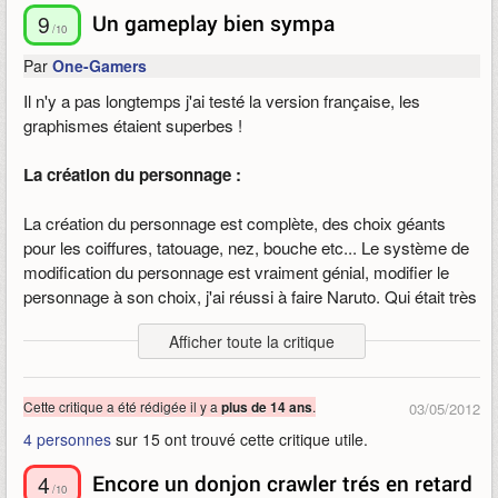
Boss à la fin de presque chaque zone. En bref, le lvl
up
ce fait
9
Un gameplay bien sympa
assez rapidement sans trop de répétition.
/10
Par
One-Gamers
Le
PvP
: le MEILLEUR point. Tout simplement énorme, on
Il n'y a pas longtemps j'ai testé la version française, les
peut ici vraiment parler de PvP "skillé". Esquive, parade, dash,
graphismes étaient superbes !
knock, combos, aero
skill
, classe très mobile, tout y est.
La création du personnage :
Trois serveurs d'arènes sont disponibles avec un système de
Room allant jusqu'à 16 joueurs en Deathmatch ou Team vs
La création du personnage est complète, des choix géants
Team ou Relay match duel. Il y a aussi du PvP classé avec
pour les coiffures, tatouage, nez, bouche etc... Le système de
beaucoup de joueurs. ^^
modification du personnage est vraiment génial, modifier le
personnage à son choix, j'ai réussi à faire Naruto. Qui était très
Et Même PVPVE : quand vous allez sur une zone seul ou en
dur à faire, mais je l'ai réussi !
groupe, vous pouvez allouer que des joueurs rentrent sur votre
Afficher toute la critique
zone pour vous tuer à tout moment. Ca vous donne +25 %
Les classes :
d'
xp
si vous finissez l'instance. Bien sûr des récompenses
sont distribuées si vous tuez les intrus et eux en gagnent à
Cette critique a été rédigée il y a
.
plus de 14 ans
03/05/2012
Chaque classe a un style de combat complet, avec des
vous tuer. : )
4 personnes
sur 15 ont trouvé cette critique utile.
attaques puissantes. Les armes conviennent très bien à la
classe, et les skills sont vraiment bien faites qui se combinent
Artisanat : très simple. Cinq métiers à apprendre, système
4
Encore un donjon crawler trés en retard
rapidement avec le style de combat !
/10
enfantin...