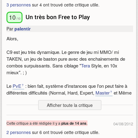
3 personnes
sur 4 ont trouvé cette critique utile.
Et le jeu propose également des instances de hautes difficultés
qui sont optionnelles, mais fournissent certains avantages...
10
Un très bon Free to Play
(
craft
de meilleur gear)
/10
Par
palentir
PVP
Alors,
Le pvp est plus ou moins intéressant dans ce jeu... on peut
entrer dans les
instance
d'autres joueurs qui ont activé cette
C9 est jeu très dynamique. Le genre de jeu mi MMO/ mi
option (le joueur qui créer l'instance choisit s'il prend la chance
TAKEN, un jeu de baston pure avec des enchainements de
de se faire envahir) ou aller dans un endroit où c'est
combos surpuissants. Sans ciblage "
Tera
Style, en 10x
uniquement du pvp sans pve.
mieux". ; )
Évidemment, il peut y avoir plusieurs envahisseurs
DIFFÉRENT d'instance... donc le fait de combattre 3-4 partis
Le
PvE
: bien fait, système d'instances que l'on peut faire à
dans une même instance est intéressant... est ce que tu choisit
différentes difficultés (Normal, Hard, Expert,
Master
et Même
de tuer les envahisseurs, de finir l'instance, d'utiliser les autres
"Hell" pour certains).
joueurs comme distraction avant que tu attaques... d'où la
Afficher toute la critique
Les Quêtes sont données avant de rentrer dans une
instance
,
diversité et un peu la stratégie du pvp dans les instances... ce
il y a juste à clear et c'est bon (certaines demandent d'être
qui est relativement intéressant...
clear dans plusieurs
niveau
de difficulté). Plus besoin de
Cette critique a été rédigée il y a
.
plus de 14 ans
04/08/2012
chercher tels ou tels Mobs sur la carte bêtement.
2 personnes
sur 6 ont trouvé cette critique utile.