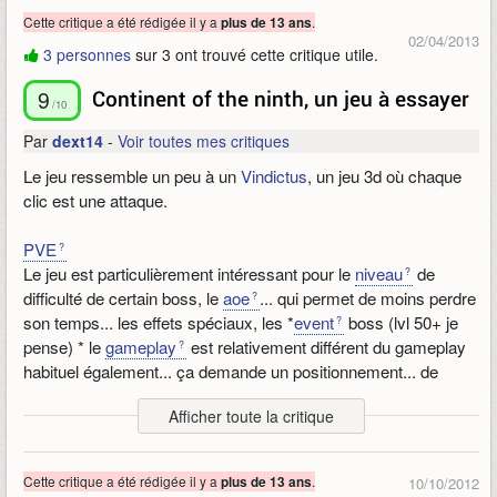
Cette critique a été rédigée il y a
.
plus de 13 ans
02/04/2013
3 personnes
sur 3 ont trouvé cette critique utile.
9
Continent of the ninth, un jeu à essayer
/10
Par
dext14
-
Voir toutes mes critiques
Le jeu ressemble un peu à un
Vindictus
, un jeu 3d où chaque
clic est une attaque.
PVE
Le jeu est particulièrement intéressant pour le
niveau
de
difficulté de certain boss, le
aoe
... qui permet de moins perdre
son temps... les effets spéciaux, les *
event
boss (lvl 50+ je
pense) * le
gameplay
est relativement différent du gameplay
habituel également... ça demande un positionnement... de
l'évasion manuel... du aim pour les ultimates... avoir un ultimate
Afficher toute la critique
ne veut pas dire que tu fait 100 % de son dommage. Bref, c'est
une expérience relativement différente des mmos habituels.
Le jeu propose également différentes difficultés pour les
Cette critique a été rédigée il y a
.
plus de 13 ans
10/10/2012
instances (4 pour chaque instances).