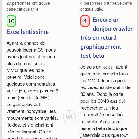
27 personnes ont trouvé
4 personnes ont trouvé cette
cette critique utile.
critique utile.
Encore un
10
4
donjon crawler
Excellentissime
trés en retard
Ayant la chance de
graphiquement -
pouvoir jouer à C9, nous
test beta.
avons justement un peu
plus de recul sur ce
Je suis un joueur ayant
MMO que les non-
quasiment arpenté tous
joueurs. Voici donc
les MMO depuis que le
quelques commentaires
jeu vidéo existe soit + de
sur le jeu, après plus de 6
30 ans. Donc je parle
mois (Guilde CotNFr) -
pour les 30/40 ans qui
Le gameplay est
recherchent un jeu
vraiment incroyable : les
immersif à sensation
VS
mouvements sont variés,
nouvelle. Après avoir
fluides, et s'enchaînent
testé la bêta de C9 que
très facilement. On se
j'attendais plus que tout
prend dans le jeu, tant au