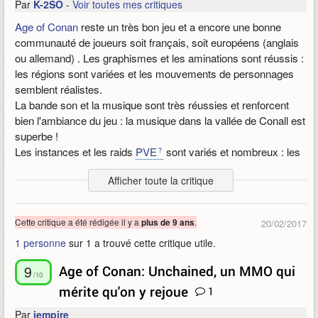
Par
K-2SO
-
Voir toutes mes critiques
Age of Conan
reste un très bon jeu et a encore une bonne
communauté de joueurs soit français, soit européens (anglais
ou allemand) . Les graphismes et les aminations sont réussis :
les régions sont variées et les mouvements de personnages
semblent réalistes.
La bande son et la musique sont très réussies et renforcent
bien l'ambiance du jeu : la musique dans la vallée de Conall est
superbe !
Les instances et les raids
PVE
sont variés et nombreux : les
tactiques pour réussir la partie PVE sont intéressantes et pas
Afficher toute la critique
évidentes à trouver soi-même. Il existe des raids T6 et depuis
peu, un système de recherche de groupe pour les raids.
Le
PVP
existe encore sous la forme de BG : les combats
Cette critique a été rédigée il y a
.
plus de 9 ans
20/02/2017
sont nerveux et variés.
1 personne
sur 1 a trouvé cette critique utile.
Les quêtes et les différentes régions rendent le leveling
agréable. Il y a un système de points de vue à trouver sur
9
Age of Conan: Unchained, un MMO qui
toutes les cartes pour voir toute la zone vue du ciel.
/10
mérite qu'on y rejoue
1
Le système de combats basé sur des combos reste à ce jour
novateur. Les classes de combattants au corps à corps sont
Par
iempire