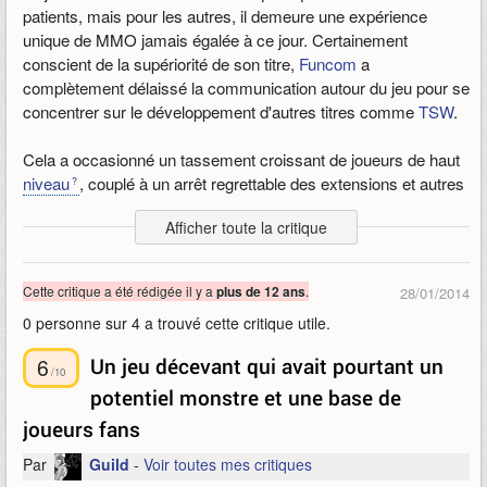
patients, mais pour les autres, il demeure une expérience
son.
unique de MMO jamais égalée à ce jour. Certainement
conscient de la supériorité de son titre,
Funcom
a
Beaucoup de bugs ont été corrigés, il en subsiste encore, mais
complètement délaissé la communication autour du jeu pour se
il faudrait être d'une mauvaise foi sans bornes pour dire que le
concentrer sur le développement d'autres titres comme
TSW
.
jeu est injouable. Certes, le serveurs freezent parfois, mais
franchement, ça reste fluide.
Cela a occasionné un tassement croissant de joueurs de haut
niveau
, couplé à un arrêt regrettable des extensions et autres
La difficulté d'AoC n'a pas d'égal. Ici, un seul joueur ne peut
extensions du jeu. Du coup, de nombreux joueurs ont perdu
tout faire... Un élite mérite bien son nom d'élite et vous fera
Afficher toute la critique
patience et ont entraîné avec eux le départ de guildes entières
mordre la poussière. Les mobs repopent assez vite, alors
sur d'autres titres, comme
SWTOR
,
GW2
ou aujourd'hui
malheur à celui qui a mal jugé le temps de sa récupération.
TESO
. [... ]
Cette critique a été rédigée il y a
.
plus de 12 ans
28/01/2014
AoC propose 12 classes, chacune disposant de deux
0 personne sur 4 a trouvé cette critique utile.
Funcom a créé le plus beau, le plus addictif, le plus difficile, le
orientations. Il existe quatre ethnies (qui n'apportent rien hormis
plus intense, le plus coopératif et le plus original des jeux
certaines restrictions de classes et l'aspect de l'
avatar
) . Ainsi
6
Un jeu décevant qui avait pourtant un
online, mais n'a pas choisi de le développer comme il
/10
on retrouve :
potentiel monstre et une base de
convenait, malgré l'attente immense des communautés de
- Le Cimmérien (un Nordien)
joueurs qui se seraient fait un plaisir (voir un devoir) de relayer
- L'Aquilonien (une sorte de Grec)
joueurs fans
la communication sur les Forums. Cela a même été proposé à
- Le Stygien (une sorte d'Egyptien)
Par
Guild
-
Voir toutes mes critiques
Funcom, qui n'a pas daigné répondre aux intéressés. Il n'en
- Le Kithan (une sorte de Chinois)