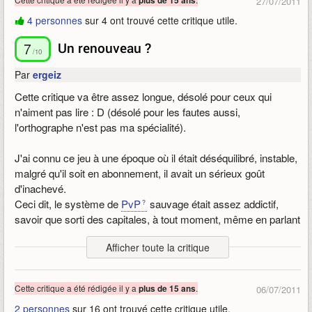
plus de 15 ans
27/07/2011
-Le village de
guilde
qui demande un effort de tous les joueurs
4 personnes
sur 4 ont trouvé cette critique utile.
pour s'améliorer et la construction des bâtiments est
sympathique.
7
Un renouveau ?
-Des instances techniques (pas toutes non plus hein ! )
/10
Par
ergeiz
Les - :
Cette critique va être assez longue, désolé pour ceux qui
-L'artisanat n'est pas trop développé.
n'aiment pas lire : D (désolé pour les fautes aussi,
-Pas de housing (hormis le village de guilde)
l'orthographe n'est pas ma spécialité).
-Manque un outil dans le jeu pour les tags de raids !
J'ai connu ce jeu à une époque où il était déséquilibré, instable,
Voila, le
PvE
reste assez classique (tuer X mobs, ramasser,
malgré qu'il soit en abonnement, il avait un sérieux goût
retour
pnj
) , je pratique très peu le
PvP
donc je n'ai pas trop
d'inachevé.
d'avis dessus. A noter que le jeu est passé en
F2P
donc
Ceci dit, le système de
PvP
sauvage était assez addictif,
n'hésiter pas à vous faire votre propre idée.
savoir que sorti des capitales, à tout moment, même en parlant
Publié le 19/08/2011 17:59, modifié le 19/09/2013 10:21
à un
PNJ
, un joueur hostile pouvait sortir de l'ombre pour te
Afficher toute la critique
faire la fête, rajoutait pas mal de piment à mon goût.
Mais même s'il était passionnant de ce coté, fallait s'accrocher
Cette critique a été rédigée il y a
.
plus de 15 ans
06/07/2011
tellement le jeu était rédhibitoire globalement (surtout à cause
2 personnes
sur 16 ont trouvé cette critique utile.
des bugs en fait, genre "Out Of Memory", le truc qui énervait