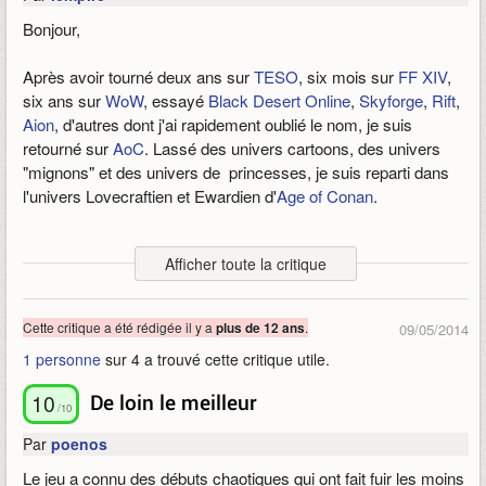
sympa à jouer.
Bonjour,
Age of Conan est un jeu complet et il y a pas mal de choses à
faire.
Après avoir tourné deux ans sur
TESO
, six mois sur
FF XIV
,
six ans sur
WoW
, essayé
Black Desert Online
,
Skyforge
,
Rift
,
Aion
, d'autres dont j'ai rapidement oublié le nom, je suis
retourné sur
AoC
. Lassé des univers cartoons, des univers
"mignons" et des univers de princesses, je suis reparti dans
l'univers Lovecraftien et Ewardien d'
Age of Conan
.
Je suis un ancien de 2008 après y avoir trainé mes guêtres
Afficher toute la critique
pendant un an avant de baisser pavillon pour d'autres horizons,
me voilà de retour depuis cinq mois et j'y prends, il faut dire,
beaucoup de plaisir.
Cette critique a été rédigée il y a
.
plus de 12 ans
09/05/2014
1 personne
sur 4 a trouvé cette critique utile.
Age of Conan a pris un coup de vieux : les textures sont
parfois baveuses ou floues dans pas mal d'endroits.
10
De loin le meilleur
Cependant, globalement, pour un jeu qui va sur ses neuf ans,
/10
ça reste vraiment correct. Des zones (comme le Kitai ou des
Par
poenos
donjons) sont magnifiques. On tranche dans le vif ici. La
Le jeu a connu des débuts chaotiques qui ont fait fuir les moins
direction artistique est bien faite, le son incroyable par la bande