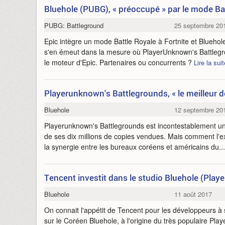
Bluehole (PUBG), « préoccupé » par le mode Bat
PUBG: Battleground
25 septembre 20
Epic intègre un mode Battle Royale à Fortnite et Bluehol
s'en émeut dans la mesure où PlayerUnknown's Battlegro
le moteur d'Epic. Partenaires ou concurrents ?
Lire la suit
Playerunknown's Battlegrounds, « le meilleur
Bluehole
12 septembre 20
Playerunknown's Battlegrounds est incontestablement un
de ses dix millions de copies vendues. Mais comment l'
la synergie entre les bureaux coréens et américains du..
Tencent investit dans le studio Bluehole (Pla
Bluehole
11 août 2017
On connait l'appétit de Tencent pour les développeurs à 
sur le Coréen Bluehole, à l'origine du très populaire Pl