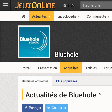
8 554
Actualités
Encyclopédie
Communauté
Bluehole
Portail
Présentation
Actualités
Articles
Foru
Dernières actualités
Plus populaires
Actualités de Bluehole
Partager
Gazouiller