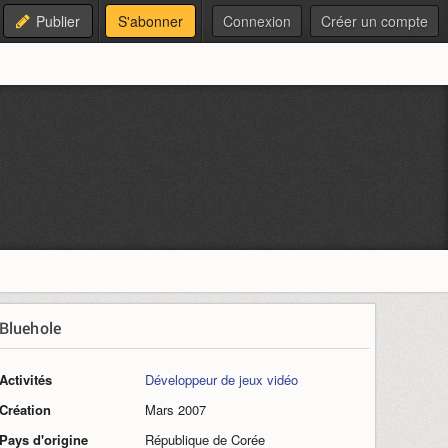
Publier
S'abonner
Connexion
Créer un compte
Bluehole
Activités
Développeur de jeux vidéo
Création
Mars 2007
Pays d'origine
République de Corée