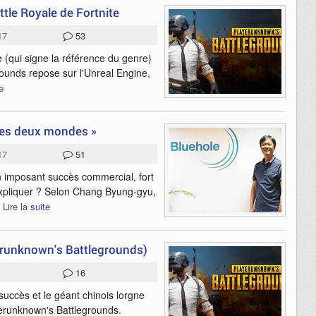
tle Royale de Fortnite
17
53
e (qui signe la référence du genre)
unds repose sur l'Unreal Engine,
e
 des deux mondes »
17
51
 imposant succès commercial, fort
expliquer ? Selon Chang Byung-gyu,
.
Lire la suite
yerunknown's Battlegrounds)
16
succès et le géant chinois lorgne
ayerunknown's Battlegrounds.