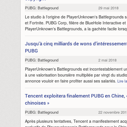
PUBG: Battleground
29 mai 2018
Le studio à l'origine de PlayerUnknown's Battlegrounds sa
et Fortnite. PUBG Corp, filière de BlueHole Interactive e
PlayerUnknown's Battlegrounds, a la gachète facile lorsqu'
Jusqu'à cinq milliards de wons d'intéressemen
PUBG
PUBG: Battleground
2 mai 2018
PlayerUnknown's Battlegrounds est incontestablement u
à une valorisation boursière multipliée par vingt du stud
annonce vouloir en faire profiter aussi ses salariés.
Lire l
Tencent exploitera finalement PUBG en Chine, «
chinoises »
PUBG: Battleground
22 novembre 201
Après plusieurs tentatives, Tencent a manifestement acqui