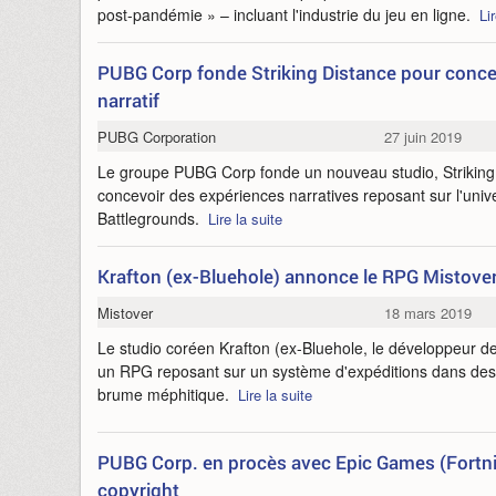
post-pandémie » – incluant l'industrie du jeu en ligne.
Li
PUBG Corp fonde Striking Distance pour conce
narratif
PUBG Corporation
27 juin 2019
Le groupe PUBG Corp fonde un nouveau studio, Striking 
concevoir des expériences narratives reposant sur l'uni
Battlegrounds.
Lire la suite
Krafton (ex-Bluehole) annonce le RPG Mistove
Mistover
18 mars 2019
Le studio coréen Krafton (ex-Bluehole, le développeur d
un RPG reposant sur un système d'expéditions dans de
brume méphitique.
Lire la suite
PUBG Corp. en procès avec Epic Games (Fortnit
copyright