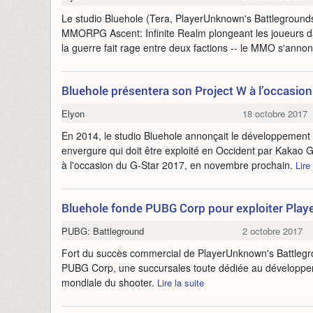
Le studio Bluehole (Tera, PlayerUnknown's Battlegrounds) o
MMORPG Ascent: Infinite Realm plongeant les joueurs
la guerre fait rage entre deux factions -- le MMO s'annon
Bluehole présentera son Project W à l’occasio
Elyon
18 octobre 2017
En 2014, le studio Bluehole annonçait le développemen
envergure qui doit être exploité en Occident par Kakao 
à l'occasion du G-Star 2017, en novembre prochain.
Lire
Bluehole fonde PUBG Corp pour exploiter Pla
PUBG: Battleground
2 octobre 2017
Fort du succès commercial de PlayerUnknown's Battlegro
PUBG Corp, une succursales toute dédiée au développemen
mondiale du shooter.
Lire la suite