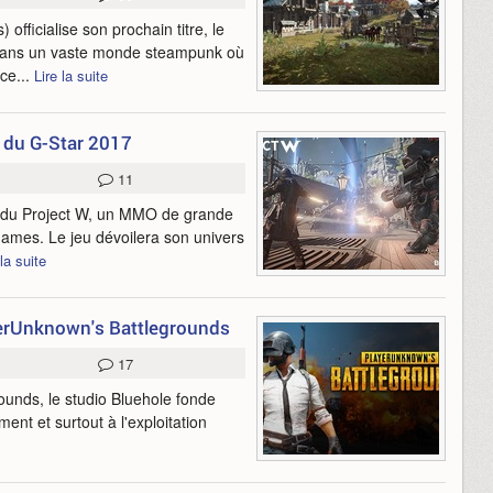
fficialise son prochain titre, le
 dans un vaste monde steampunk où
ce...
Lire la suite
n du G-Star 2017
11
t du Project W, un MMO de grande
Games. Le jeu dévoilera son univers
 la suite
yerUnknown's Battlegrounds
17
unds, le studio Bluehole fonde
t et surtout à l'exploitation