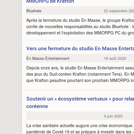
MMORPG de Krafton
Bluehole
22 septembre 20
Après la fermeture du studio En Masse, le groupe Krafton
confie de nouvelles responsabilités au studio Bluehole :
développement et l'exploitation des MMORPG PC du g
Vers une fermeture du studio En Masse Entert
En Masse Entertainment
18 août 2020
Depuis onze ans, le studio En Masse Entertainment assur
des jeux du Sud-coréen Krafton (notamment Tera). En Ma
que Krafton peaufine pourtant son prochain MMORPG int
Soutenir un « écosystème vertueux » pour relanc
coréenne
4 juin 2020
La crise sanitaire actuelle augure une crise économique.
pandémie de Covid-19 et se prépare à investir dans les