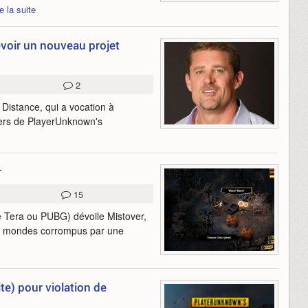
re la suite
voir un nouveau projet
2
Distance, qui a vocation à
vers de PlayerUnknown's
r
15
e Tera ou PUBG) dévoile Mistover,
s mondes corrompus par une
e) pour violation de