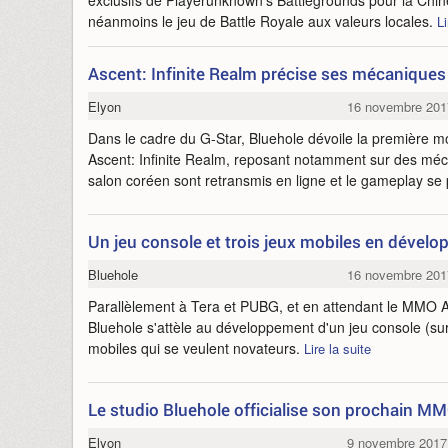
exclusifs de Playerunknown's Battlegrounds pour la Chin
néanmoins le jeu de Battle Royale aux valeurs locales.
Li
Ascent: Infinite Realm précise ses mécanique
Elyon
16 novembre 201
Dans le cadre du G-Star, Bluehole dévoile la première
Ascent: Infinite Realm, reposant notamment sur des mé
salon coréen sont retransmis en ligne et le gameplay se
Un jeu console et trois jeux mobiles en dével
Bluehole
16 novembre 201
Parallèlement à Tera et PUBG, et en attendant le MMO Asc
Bluehole s'attèle au développement d'un jeu console (sur 
mobiles qui se veulent novateurs.
Lire la suite
Le studio Bluehole officialise son prochain M
Elyon
9 novembre 2017