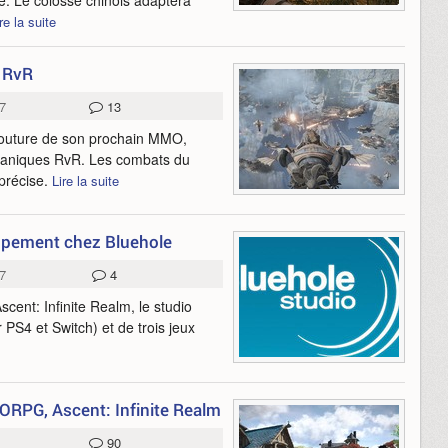
e. Le colosse chinois adaptera
re la suite
s RvR
7
13
 mouture de son prochain MMO,
caniques RvR. Les combats du
 précise.
Lire la suite
oppement chez Bluehole
7
4
ent: Infinite Realm, le studio
PS4 et Switch) et de trois jeux
MORPG, Ascent: Infinite Realm
90