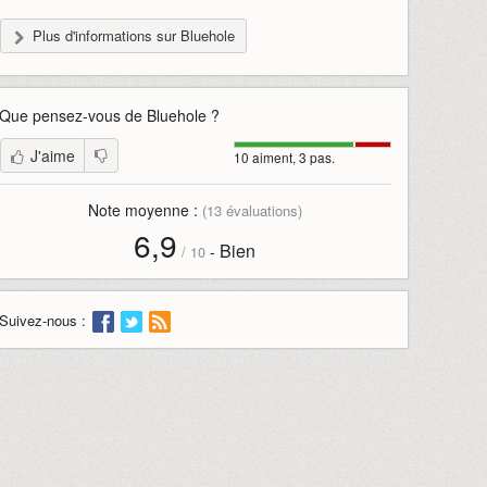
Plus d'informations sur Bluehole
Que pensez-vous de
Bluehole
?
J'aime
10 aiment, 3 pas.
Note moyenne :
(
13
évaluations)
6,9
Bien
-
/
10
Suivez-nous :