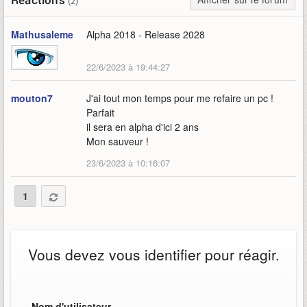
(2)
Mathusaleme
Alpha 2018 - Release 2028
22/6/2023 à 19:44:27
mouton7
J'ai tout mon temps pour me refaire un pc !
Parfait
il sera en alpha d'ici 2 ans
Mon sauveur !
23/6/2023 à 10:16:07
1
Vous devez vous identifier pour réagir.
Nom d'utilisateur