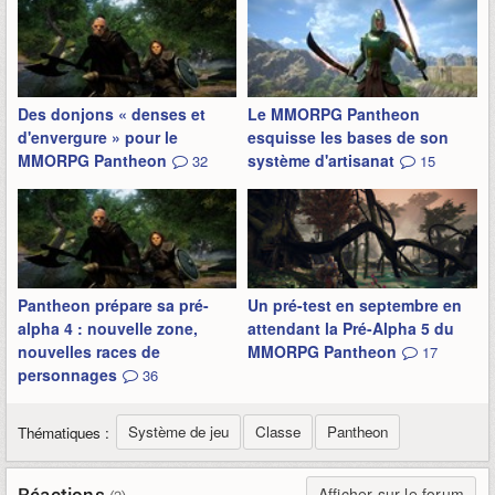
Des donjons « denses et
Le MMORPG Pantheon
d'envergure » pour le
esquisse les bases de son
MMORPG Pantheon
système d'artisanat
32
15
Pantheon prépare sa pré-
Un pré-test en septembre en
alpha 4 : nouvelle zone,
attendant la Pré-Alpha 5 du
nouvelles races de
MMORPG Pantheon
17
personnages
36
Système de jeu
Classe
Pantheon
Thématiques :
Réactions
Afficher sur le forum