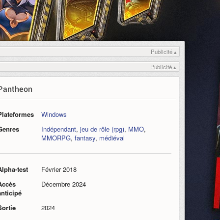
Publicité ▴
Publicité ▴
Pantheon
Plateformes
Windows
Genres
Indépendant
,
jeu de rôle (rpg)
,
MMO
,
MMORPG
,
fantasy
,
médiéval
Alpha-test
Février 2018
Accès
Décembre 2024
anticipé
Sortie
2024