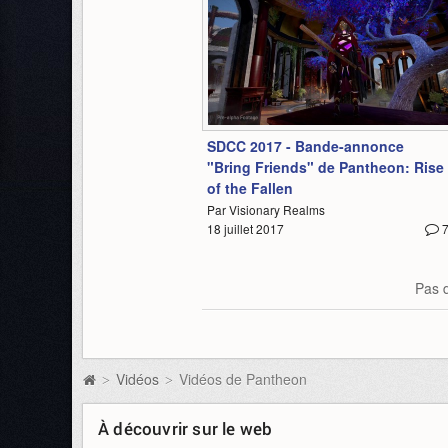
1:43
SDCC 2017 - Bande-annonce
"Bring Friends" de Pantheon: Rise
of the Fallen
Par Visionary Realms
18 juillet 2017
Pas d
Vidéos
Vidéos de Pantheon
>
>
À découvrir sur le web