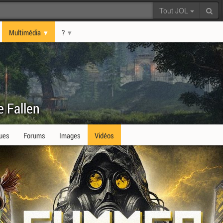
Tout JOL
Multimédia
?
e Fallen
ques
Forums
Images
Vidéos