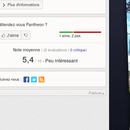
Plus d'informations
Attendez-vous
Pantheon
?
J'aime
1 aime, 2 pas.
Note moyenne :
(
3
évaluations |
0
critique
)
5,4
Peu intéressant
-
/
10
Suivez-nous :
Publicité ▴