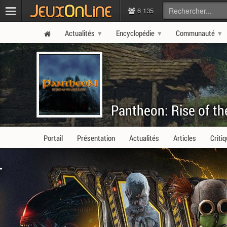
6 135
Actualités
Encyclopédie
Communauté
Pantheon: Rise of th
Portail
Présentation
Actualités
Articles
Criti