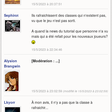
15/5/2023 à 20:37:51
Sephirot
Ils rafraichissent des classes qui n'existent pas,
vu que le jeu n'est pas sorti.
A quand la news du tutorial que personne n'a vu
mais qui a été refait pour les nouveaux joueurs?
15/5/2023 à 22:34:46
Alysion
[Modération : ...]
Brangwin
15/5/2023 à 23:02:59
(modifié le 15/5/2023 à 23:02:59)
Lkyorr
À mon avis, il n'y a pas que la classe à
rafraichir...