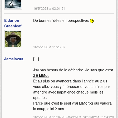
16/5/2023 à 03:01:54
Eldarion
De bonnes idées en perspectives
Greenleaf
16/5/2023 à 11:26:07
Jamais203.
[...]
J'ai pas besoin de le défendre. Je sais que c'est
ZE MMo.
Et au plus on avancera dans l'année au plus
vous allez vous y intéresser et vous finirez par
attendre avec impatience chaque mois les
updates
Parce que c'est le seul vrai MMorpg qui vaudra
le coup, d'ici 2 ans
16/5/2023 à 11:34:23
(modifié le 16/5/2023 à 11:34:23)