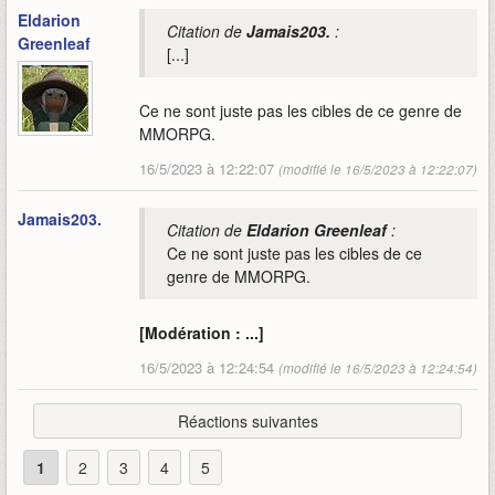
Eldarion
Citation de
Jamais203.
:
Greenleaf
[...]
Ce ne sont juste pas les cibles de ce genre de
MMORPG.
16/5/2023 à 12:22:07
(modifié le 16/5/2023 à 12:22:07)
Jamais203.
Citation de
Eldarion Greenleaf
:
Ce ne sont juste pas les cibles de ce
genre de MMORPG.
[Modération : ...]
16/5/2023 à 12:24:54
(modifié le 16/5/2023 à 12:24:54)
Réactions suivantes
1
2
3
4
5