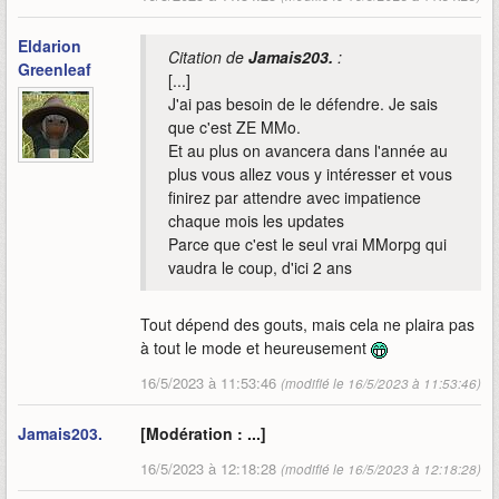
Eldarion
Citation de
Jamais203.
:
Greenleaf
[...]
J'ai pas besoin de le défendre. Je sais
que c'est ZE MMo.
Et au plus on avancera dans l'année au
plus vous allez vous y intéresser et vous
finirez par attendre avec impatience
chaque mois les updates
Parce que c'est le seul vrai MMorpg qui
vaudra le coup, d'ici 2 ans
Tout dépend des gouts, mais cela ne plaira pas
à tout le mode et heureusement
16/5/2023 à 11:53:46
(modifié le 16/5/2023 à 11:53:46)
Jamais203.
[Modération : ...]
16/5/2023 à 12:18:28
(modifié le 16/5/2023 à 12:18:28)