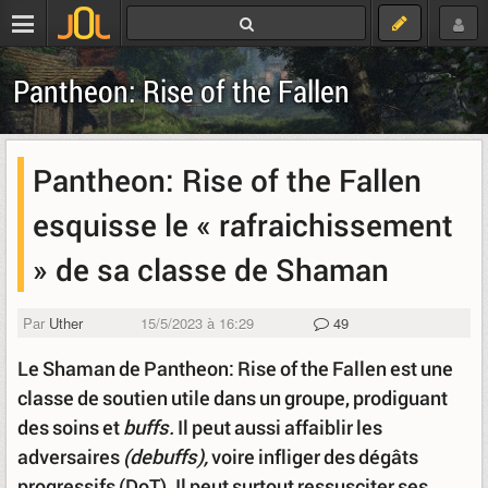
Pantheon: Rise of the Fallen
Pantheon: Rise of the Fallen
esquisse le « rafraichissement
» de sa classe de Shaman
Par
Uther
15/5/2023 à 16:29
49
Le Shaman de Pantheon: Rise of the Fallen est une
classe de soutien utile dans un groupe, prodiguant
des soins et
buffs.
Il peut aussi affaiblir les
adversaires
(debuffs),
voire infliger des dégâts
progressifs (DoT). Il peut surtout ressusciter ses