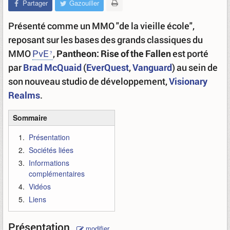
Partager
Gazouiller
Présenté comme un MMO "de la vieille école",
reposant sur les bases des grands classiques du
MMO
PvE
,
Pantheon: Rise of the Fallen
est porté
par
Brad McQuaid
(
EverQuest
,
Vanguard
) au sein de
son nouveau studio de développement,
Visionary
Realms
.
Sommaire
Présentation
Sociétés liées
Informations
complémentaires
Vidéos
Liens
Présentation
modifier