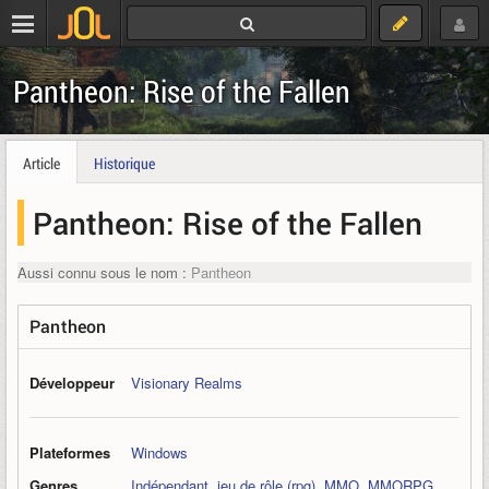
Pantheon: Rise of the Fallen
Article
Historique
Pantheon: Rise of the Fallen
Aussi connu sous le nom :
Pantheon
Pantheon
Développeur
Visionary Realms
Plateformes
Windows
Genres
Indépendant
,
jeu de rôle (rpg)
,
MMO
,
MMORPG
,