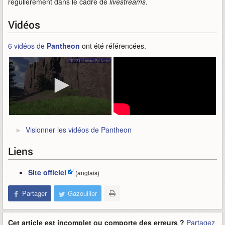
régulièrement dans le cadre de
livestreams
.
Vidéos
6 vidéos de
Pantheon
ont été référencées.
Visionner les vidéos de Pantheon
Liens
Site officiel
(anglais)
Partager
Gazouiller
Cet article est incomplet ou comporte des erreurs ?
Partagez