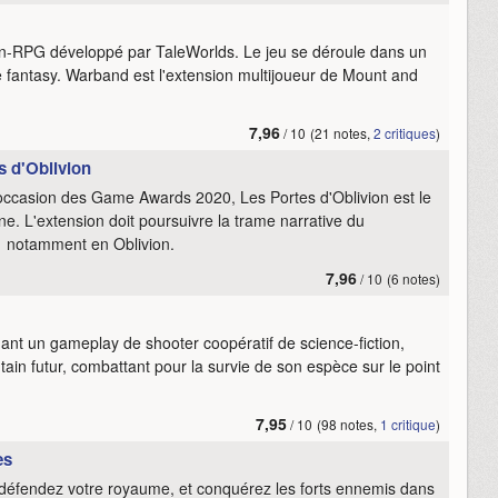
on-RPG développé par TaleWorlds. Le jeu se déroule dans un
 fantasy. Warband est l'extension multijoueur de Mount and
7,96
/ 10
(21 notes,
2 critiques
)
s d'Oblivion
 l'occasion des Game Awards 2020, Les Portes d'Oblivion est le
ne. L'extension doit poursuivre la trame narrative du
 notamment en Oblivion.
7,96
/ 10
(6 notes)
nt un gameplay de shooter coopératif de science-fiction,
ain futur, combattant pour la survie de son espèce sur le point
7,95
/ 10
(98 notes,
1 critique
)
es
 défendez votre royaume, et conquérez les forts ennemis dans