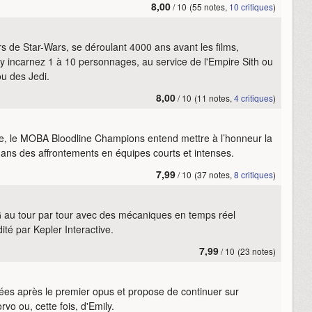
8,00
/ 10
(55 notes,
10 critiques
)
ers de Star-Wars, se déroulant 4000 ans avant les films,
 y incarnez 1 à 10 personnages, au service de l'Empire Sith ou
ou des Jedi.
8,00
/ 10
(11 notes,
4 critiques
)
 le MOBA Bloodline Champions entend mettre à l’honneur la
ans des affrontements en équipes courts et intenses.
7,99
/ 10
(37 notes,
8 critiques
)
G au tour par tour avec des mécaniques en temps réel
ité par Kepler Interactive.
7,99
/ 10
(23 notes)
es après le premier opus et propose de continuer sur
vo ou, cette fois, d'Emily.