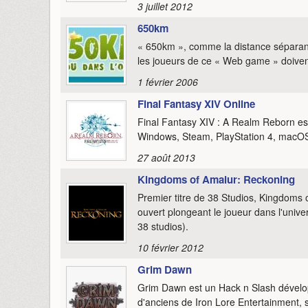
3 juillet 2012
650km
« 650km », comme la distance séparant l
les joueurs de ce « Web game » doivent
1 février 2006
Final Fantasy XIV Online
Final Fantasy XIV : A Realm Reborn e
Windows, Steam, PlayStation 4, macOS e
27 août 2013
Kingdoms of Amalur: Reckoning
Premier titre de 38 Studios, Kingdoms
ouvert plongeant le joueur dans l'un
38 studios).
10 février 2012
Grim Dawn
Grim Dawn est un Hack n Slash dévelo
d'anciens de Iron Lore Entertainment, s