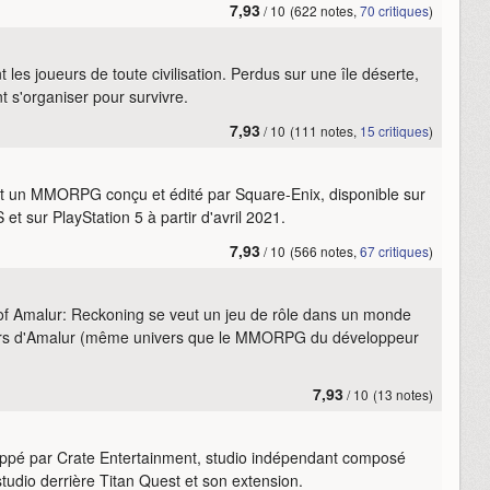
7,93
/ 10
(622 notes,
70 critiques
)
es joueurs de toute civilisation. Perdus sur une île déserte,
 s'organiser pour survivre.
7,93
/ 10
(111 notes,
15 critiques
)
st un MMORPG conçu et édité par Square-Enix, disponible sur
t sur PlayStation 5 à partir d'avril 2021.
7,93
/ 10
(566 notes,
67 critiques
)
 of Amalur: Reckoning se veut un jeu de rôle dans un monde
ivers d'Amalur (même univers que le MMORPG du développeur
7,93
/ 10
(13 notes)
ppé par Crate Entertainment, studio indépendant composé
tudio derrière Titan Quest et son extension.