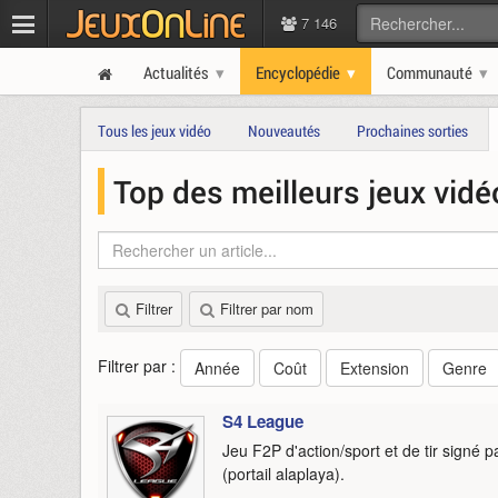
7 146
Actualités
Encyclopédie
Communauté
Tous les jeux vidéo
Nouveautés
Prochaines sorties
Top des meilleurs jeux vidé
Filtrer
Filtrer par nom
Filtrer par :
Année
Coût
Extension
Genre
S4 League
Jeu F2P d'action/sport et de tir signé 
(portail alaplaya).