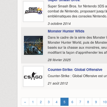
Super Smash Bros. for Nintendo 3DS an
combat de Nintendo, proposant jusqu'à
emblématiques des consoles Nintendo
3 octobre 2014
Monster Hunter Wilds
Dans le cadre de la série des Monster H
Monster Hunter World, puis de Monster 
basés sur la chasse aux monstres, seul
modifiant la façon d'appréhender les a
28 février 2025
Counter-Strike: Global Offensive
Counter-Strike : Global Offensive est un
21 août 2012
«
1
2
3
4
5
6
7
8
9
10