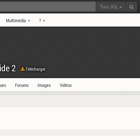
Tout JOL
Multimédia
?
ide 2
Télécharger
ques
Forums
Images
Vidéos