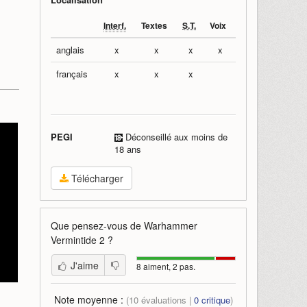
Interf.
Textes
S.T.
Voix
anglais
x
x
x
x
français
x
x
x
PEGI
Déconseillé aux moins de
18 ans
Télécharger
Que pensez-vous de
Warhammer
Vermintide 2
?
J'aime
8 aiment, 2 pas.
Note moyenne :
(
10
évaluations |
0
critique
)