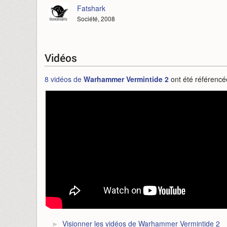
Fatshark
Société, 2008
Vidéos
8 vidéos de
Warhammer Vermintide 2
ont été référencé
Visionner les vidéos de Warhammer Vermintide 2