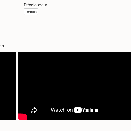
Développeur
Détails
es.