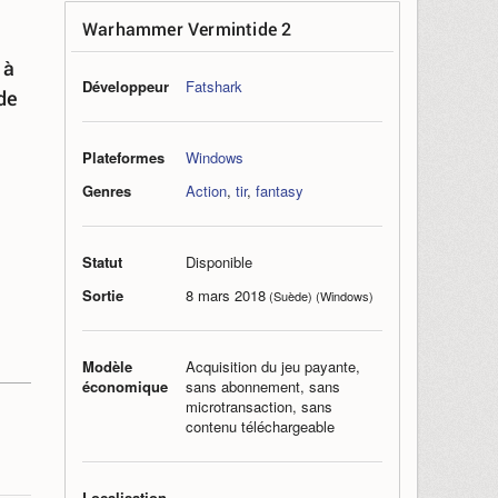
Warhammer Vermintide 2
 à
Développeur
Fatshark
 de
Plateformes
Windows
Genres
Action
,
tir
,
fantasy
Statut
Disponible
Sortie
8 mars 2018
(Suède) (Windows)
Modèle
Acquisition du jeu payante,
économique
sans abonnement, sans
microtransaction, sans
contenu téléchargeable
Localisation