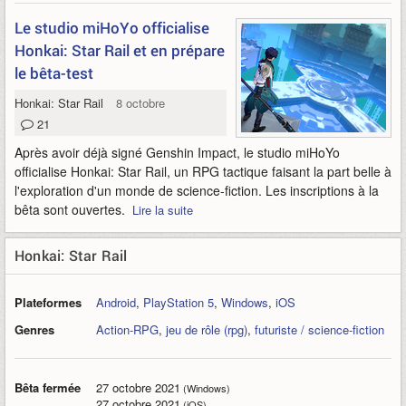
Le studio miHoYo officialise
Honkai: Star Rail et en prépare
le bêta-test
Honkai: Star Rail
8 octobre 2021
21
Après avoir déjà signé Genshin Impact, le studio miHoYo
officialise Honkai: Star Rail, un RPG tactique faisant la part belle à
l'exploration d'un monde de science-fiction. Les inscriptions à la
bêta sont ouvertes.
Lire la suite
Honkai: Star Rail
Plateformes
Android
,
PlayStation 5
,
Windows
,
iOS
Genres
Action-RPG
,
jeu de rôle (rpg)
,
futuriste / science-fiction
Bêta fermée
27 octobre 2021
(Windows)
27 octobre 2021
(iOS)