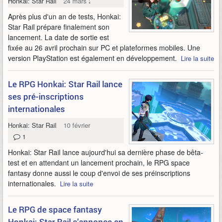
Honkai: Star Rail
24 mars 2023
Après plus d'un an de tests, Honkai:
Star Rail prépare finalement son
lancement. La date de sortie est
fixée au 26 avril prochain sur PC et plateformes mobiles. Une
version PlayStation est également en développement.
Lire la suite
Le RPG Honkai: Star Rail lance
ses pré-inscriptions
internationales
Honkai: Star Rail
10 février 2023
1
Honkai: Star Rail lance aujourd'hui sa dernière phase de bêta-
test et en attendant un lancement prochain, le RPG space
fantasy donne aussi le coup d'envoi de ses préinscriptions
internationales.
Lire la suite
Le RPG de space fantasy
Honkai: Star Rail s'annonce en