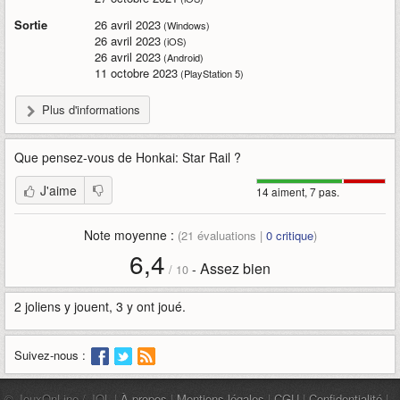
Sortie
26 avril 2023
(Windows)
26 avril 2023
(iOS)
26 avril 2023
(Android)
11 octobre 2023
(PlayStation 5)
Plus d'informations
Que pensez-vous de
Honkai: Star Rail
?
J'aime
14 aiment, 7 pas.
Note moyenne :
(
21
évaluations |
0
critique
)
6,4
Assez bien
-
/
10
2 joliens y jouent, 3 y ont joué.
Suivez-nous :
© JeuxOnLine / JOL |
À propos
|
Mentions légales
|
CGU
|
Confidentialité
|